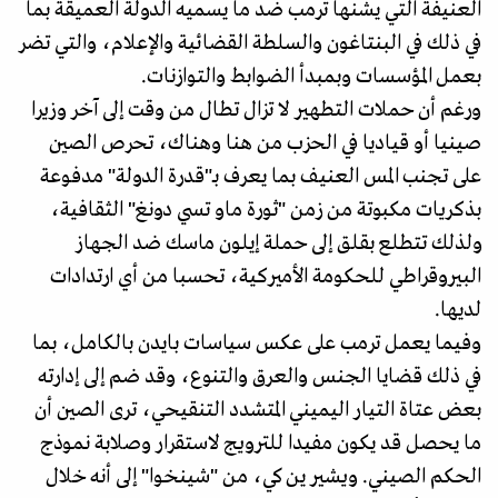
العنيفة التي يشنها ترمب ضد ما يسميه الدولة العميقة بما
في ذلك في البنتاغون والسلطة القضائية والإعلام، والتي تضر
بعمل المؤسسات وبمبدأ الضوابط والتوازنات.
ورغم أن حملات التطهير لا تزال تطال من وقت إلى آخر وزيرا
صينيا أو قياديا في الحزب من هنا وهناك، تحرص الصين
على تجنب المس العنيف بما يعرف بـ"قدرة الدولة" مدفوعة
بذكريات مكبوتة من زمن "ثورة ماو تسي دونغ" الثقافية،
ولذلك تتطلع بقلق إلى حملة إيلون ماسك ضد الجهاز
البيروقراطي للحكومة الأميركية، تحسبا من أي ارتدادات
لديها.
وفيما يعمل ترمب على عكس سياسات بايدن بالكامل، بما
في ذلك قضايا الجنس والعرق والتنوع، وقد ضم إلى إدارته
بعض عتاة التيار اليميني المتشدد التنقيحي، ترى الصين أن
ما يحصل قد يكون مفيدا للترويج لاستقرار وصلابة نموذج
الحكم الصيني. ويشير ين كي، من "شينخوا" إلى أنه خلال