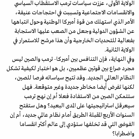
الولاية الأولى، عززت سياسات ترمب الاستقطاب السياسي
والانقسامات الاجتماعية وتسببت في احتجاجات عنيفة،
الأمر الذي استهلك من قوة أميركا الوطنية وحول انتباهها
عن الشؤون الدولية وجعل من الصعب عليها الاستجابة
بفعالية للتحديات الخارجية وأن هذا مرشح للاستمرار في
الولاية الثانية.
وفي النهاية، فإن التنافس بين أميركا- ترمب والصين ليس
مجرد صراع بين قوتين عظميين، بل هو اختبار لكيفية تشكل
النظام العالمي الجديد. وقد تتيح سياساته فرصا للصين،
لكنها تفرض أيضا مخاطر جديدة وغير متوقعة. فهل
ستتمكن الصين من الاستفادة فعلا أم إن نهج ترمب
سيعرقل استراتيجيتها على المدى البعيد؟ وهل ستفتح
السنوات الأربع المقبلة الطريق أمام نظام عالمي جديد، أم إن
الفوضى التي قد تخلفها ستؤدي إلى عالم أكثر انقساما
واضطرابا؟