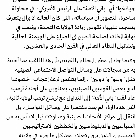
جيانغوا" أي "باني الأمة" على الرئيس الأميركي، في محاولة
ساخرة، لتصوير أن سياساته، التي كان العالم لا يزال يتعرف
بتعجب عليها، تقوض ريادة الولايات المتحدة، وتصب في
نهاية المطاف لمصلحة الصين في الصراع على الهيمنة العالمية
وتشكيل النظام العالمي في القرن الحادي والعشرين.
وفيما جادل بعض المحللين الغربين بأن هذا اللقب وما أحيط
به من سجالات على وسائل التواصل الاجتماعي الصينية
مثل "ويبو" و"دويين"، إنما يعكس نزعة إعجاب، خصوصا
لدى بعض القوميين الصينيين، بعناوين على أجندة ترمب،
عاد لقب "باني الأمة" إلى التداول مع ترشح ترمب لولاية ثانية،
لكن هذه المرة، لم يعد مقتصرا على وسائل التواصل، بل
انتقل إلى مراكز الأبحاث الصينية ومداولات تيار لا بأس به من
السياسيين والدبلوماسيين والمخططين الاستراتيجيين
الصينيين، الذين يرون فعلا، بعد كل ما جرى في ولايته