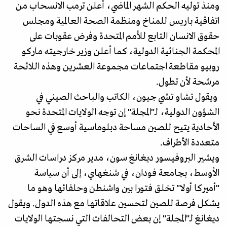
ومنذ توليه الحكم الشهر الماضي، أعلن ترمب الانسحاب من
اتفاقية باريس للمناخ ومنظمة الصحة العالمية ومجلس
حقوق الانسان التابع للأمم المتحدة وفرض عقوبات على
المحكمة الجنائية الدولية، كما أعلن وزير خارجيته ماركو
روبيو مقاطعة اجتماعات مجموعة العشرين وهذه اللائحة
مرشحة لأن تطول.
ويقول تشاو تشي جيون، الكاتب والباحث الصيني في
الشؤون الدولية، لـ"المجلة" إن توجه الولايات المتحدة نحو
الأحادية يتيح للصين مساحة دبلوماسية أوسع في الساحات
متعددة الأطراف.
ويشير البروفيسور ديغانغ سون، مدير مركز دراسات الشرق
الأوسط، بجامعة فودان، في شنغهاي، إلى أن سياسة
"أميركا أولا" تخلق فتورا بين واشنطن وحلفائها وهو ما
يشكل فرصة للصين لتحسين علاقاتها مع هذه الدول. ويقول
ديغانغ لـ"المجلة" إن بعض التحالفات التي نسجتها الولايات