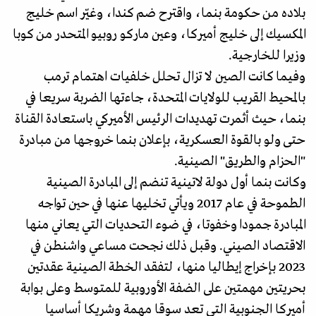
بلاده من حكومة بنما، واقترح ضم كندا، وغيّر اسم خليج
المكسيك إلى خليج أميركا، وعين ماركو روبيو المتحدر من كوبا
وزيرا للخارجية.
وفيما كانت الصين لا تزال تحلل خلفيات اهتمام ترمب
بالمحيط القريب للولايات المتحدة، جاءتها الضربة سريعا في
بنما، حيث أثمرت تهديدات الرئيس الأميركي باستعادة القناة
حتى ولو بالقوة العسكرية، بإعلان بنما خروجها من مبادرة
"الحزام والطريق" الصينية.
وكانت بنما أول دولة لاتينية تنضم إلى المبادرة الصينية
الطموحة في عام 2017 ويأتي تخليها عنها في حين تواجه
المبادرة جمودا وخفوتا، في ضوء التحديات التي يعاني منها
الاقتصاد الصيني. وقبل ذلك نجحت مساعي واشنطن في
2023 بإخراج إيطاليا منها، لتفقد الخطة الصينية عقدتين
بحريتين مهمتين على الضفة الأوروبية للمتوسط وعلى بوابة
أميركا الجنوبية التي تعد سوقا مهمة وشريكا أساسيا