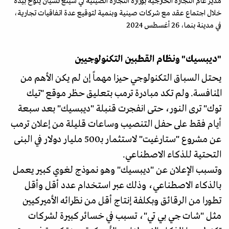
مدير عام التجارة الخارجية بوزارة التجارة الصينية لي شينغ تشيان يلوح بيده
خلال اجتماع عقد مع شركات صينية وبنمية لتوقيع عدة اتفاقيات تجارية،
في مدينة بنما، 26 أغسطس 2024
"ديبسيك" ونظام القطبين التكنولوجيين
يحتل السباق التكنولوجي حيزا مهماً إن لم يكن الأهم من
المنافسة. ولم تكد مبادرة ترمب بتعليق حظر موقع "تيك
توك" ترى النور، حتى انفجرت قنبلة "ديبسيك" بعد سبعة
أيام فقط على حفل التنصيب وساعات قليلة من إعلان ترمب
عن مشروع "ستارغيت" لاستثمار بـ500 مليار دولار في البنى
التحتية للذكاء الاصطناعي.
وتسبب الإعلان عن "ديبسيك" وهو نموذج لغوي كبير يعمل
بالذكاء الاصطناعي، وذلك عبر استخدام عدد أقل وأقل
تطورا من الرقائق وبكلفة إنتاج أقل من نظرائه الأميركيين
مثل "شات جي بي تي"، تسبب في خسائر كبيرة لشركات