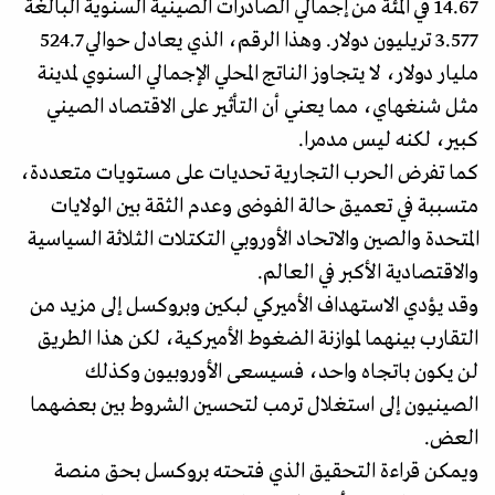
14.67 في المئة من إجمالي الصادرات الصينية السنوية البالغة
3.577 تريليون دولار. وهذا الرقم، الذي يعادل حوالي 524.7
مليار دولار، لا يتجاوز الناتج المحلي الإجمالي السنوي لمدينة
مثل شنغهاي، مما يعني أن التأثير على الاقتصاد الصيني
كبير، لكنه ليس مدمرا.
كما تفرض الحرب التجارية تحديات على مستويات متعددة،
متسببة في تعميق حالة الفوضى وعدم الثقة بين الولايات
المتحدة والصين والاتحاد الأوروبي التكتلات الثلاثة السياسية
والاقتصادية الأكبر في العالم.
وقد يؤدي الاستهداف الأميركي لبكين وبروكسل إلى مزيد من
التقارب بينهما لموازنة الضغوط الأميركية، لكن هذا الطريق
لن يكون باتجاه واحد، فسيسعى الأوروبيون وكذلك
الصينيون إلى استغلال ترمب لتحسين الشروط بين بعضهما
العض.
ويمكن قراءة التحقيق الذي فتحته بروكسل بحق منصة