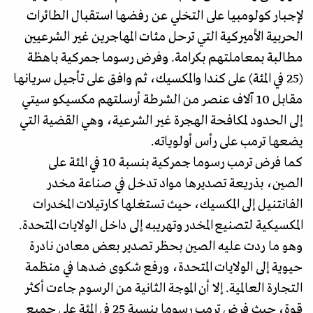
لإجبار كولومبيا على التخلي عن رفضها استقبال الطائرات
الحربية الأميركية التي ترحل مئات المهاجرين غير الشرعيين
مطالبة بمعاملتهم بكرامة. وفرض رسوما جمركية باهظة
(25 في المئة) على كندا والمكسيك، ثم وافق على تأجيل سريانها
مقابل 10 آلاف عنصر من الشرطة أرسلتهم مكسيكو سيتي
إلى الحدود لمكافحة الهجرة غير الشرعية، وهي القضية التي
يضعها ترمب على رأس أولوياته.
كما فرض ترمب رسوما جمركية بنسبة 10 في المئة على
الصين، بذريعة تصديرها مواد تدخل في صناعة مخدر
الفانتنيل إلى المكسيك، حيث تستغلها كارتيلات المخدرات
المكسيكية لتصنيع المخدر وتهريبه إلى داخل الولايات المتحدة.
وهو ما ردت عليه الصين بحظر تصدير بعض معادن نادرة
حيوية إلى الولايات المتحدة، ورفع شكوى ضدها في منظمة
التجارة العالمية. إلا أن الموجة الثانية من الرسوم جاءت أكثر
قوة، حيث فرض ترمب رسوما بنسبة 25 في المئة على جميع