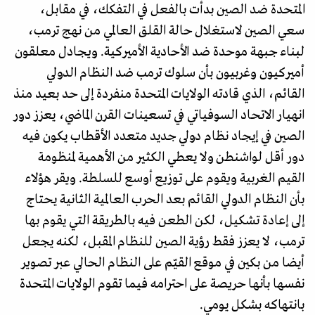
المتحدة ضد الصين بدأت بالفعل في التفكك، في مقابل،
سعي الصين لاستغلال حالة القلق العالمي من نهج ترمب،
لبناء جبهة موحدة ضد الأحادية الأميركية. ويجادل معلقون
أميركيون وغربيون بأن سلوك ترمب ضد النظام الدولي
القائم، الذي قادته الولايات المتحدة منفردة إلى حد بعيد منذ
انهيار الاتحاد السوفياتي في تسعينات القرن الماضي، يعزز دور
الصين في إيجاد نظام دولي جديد متعدد الأقطاب يكون فيه
دور أقل لواشنطن ولا يعطي الكثير من الأهمية لمنظومة
القيم الغربية ويقوم على توزيع أوسع للسلطة. ويقر هؤلاء
بأن النظام الدولي القائم بعد الحرب العالمية الثانية يحتاج
إلى إعادة تشكيل، لكن الطعن فيه بالطريقة التي يقوم بها
ترمب، لا يعزز فقط رؤية الصين للنظام المقبل، لكنه يجعل
أيضا من بكين في موقع القيّم على النظام الحالي عبر تصوير
نفسها بأنها حريصة على احترامه فيما تقوم الولايات المتحدة
بانتهاكه بشكل يومي.