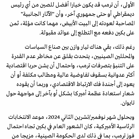
الأولى، أن ترمب قد يكون خيارا أفضل للصين من أي رئيس
ديمقراطي أو حتى جمهوري آخر، وأن "الآثار الجانبية"
المصاحبة لعودته إلى البيت الأبيض، مهما كانت مؤلمة، ثمن
على بكين دفعه مع التطلع إلى عوائد مقبولة.
رغم ذلك، بقي هناك تيار وازن بين صناع السياسات
والمحللين الصينيين، يتحدث بقلق عن مخاطر عدم القدرة
على التنبؤ بتصرفات ترمب، واحتمال أن يشن حربا اقتصادية
أكثر عدوانية بسقوف تفاوضية عالية ومطالب مكلفة أو أن
يعود إلى أجندة فك الارتباط الاقتصادي، وربما أن يقوده
شعار استعادة عظمة أميركا بشكل أو بآخر إلى مواجهة حول
تايوان.
وبحلول شهر نوفمبر/تشرين الثاني 2024، موعد الانتخابات
الرئاسية الأميركية، كان الشعور العام في بكين تجاه احتمال
فوز ترمب، بما في ذلك لدى الحكومة الصينية، مزيجا من