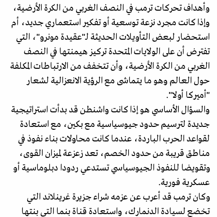
وأهداف تحركات ترمب في النصف الغربي من الكرة الأرضية،
وإذا كانت مجرد نزعة توسعية أو تفكير استعماري جديد، أم
استحضار لبعض التأويلات الحديثة لـ"عقيدة مونرو"، التي
تفترض أن على الولايات المتحدة تركيز هيمنتها في النصف
الغربي من الكرة الأرضية، وأن تتخفف من الارتباطات المكلفة
حول العالم وهو ما يتماشى مع الرؤية الانعزالية لشعار
"أميركا أولا".
والسؤال الأساسي هو إذا كانت واشنطن قد بدأت استراتيجية
جديدة لترسيم حدود جيوسياسية مع بكين، مع استعادة
لقواعد الحرب الباردة، عندما كانت محاولات بناء نفوذ في
مناطق قريبة من حدود الخصم، تعد زعزعة لميزان القوى،
وتقويضا للنفوذ الجيوسياسي تستدعي ردودا دبلوماسية أو
عسكرية فورية.
وكان ترمب قد أعرب عن عزمه شراء جزيرة غرينلاند التي
تخضع لسيادة الدنمارك، واستعادة قناة بنما التي بنتها