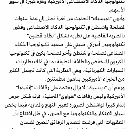
تكنولوجيا الذكاء الاصطناعي الأميركية وهزة كبيرة في سوق
الأسهم.
وأنهى "ديبسيك" الحديث عن ثغرة تصل إلى عدة سنوات
لمصلحة واشنطن في تكنولوجيا الذكاء الاصطناعي وقضى
بالضربة القاضية على نظرية تشكل "نظام قطبين"
تكنولوجيين أميركي-صيني على صعيد تكنولوجيا الذكاء
الصناعي لمصلحة واشنطن وآخر لمصلحة بكين في تكنولوجيا
الكربون المنخفض والطاقة النظيفة بما في ذلك بطاريات
السيارات الكهربائية، وهي النظرية التي كانت تجعل الكثير
من الخبراء الأميركيين ينامون مطمئنين.
ورغم أن "ديبسيك" لا يزال يعتمد على رقاقات "إنفيديا"
الأميركية وليس رقاقات "هواوي" المحلية، فإنه شكل جرس
إنذار كبيرا لواشنطن لضرورة تغيير النهج والمقاربة فيما يخص
سباق الابتكار والتكنولوجيا مع الصين، في ظل اقتناع بأن
العقوبات التي فرضت لتصدير الرقائق للصين لضمان