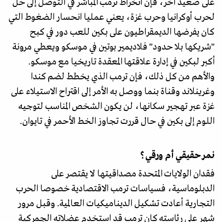
على صعيد آخر، فإن انخراط ترمب المباشر في التوصل إلى حل
لحرب أوكرانيا وحرب غزة، يعني عمليا انحسار الضغوط التي
كان يفرضها الديمقراطيون على بكين للعب دور في كبح
"شريكها بلا حدود" فلاديمير بوتين في موسكو ويعطي مرونة
أكبر لبكين في إدارة علاقتها المعقدة تاريخيا مع موسكو.
والأهم من كل ذلك، فإن ترمب الذي يخطط لضم كندا
وغرينلاند وقناة بنما ووصل به الأمر إلى اقتراح الاستيلاء على
غزة عبر تهجير سكانها، لن يكون الشخص المناسب لتوجيه
اللوم إلى بكين في حال قررت تجاوز الخط الأحمر في تايوان.
نمر حقيقي أم ورقي؟
فقدان الولايات المتحدة مصداقيتها لا يقتصر على
الدبلوماسية، فسياسات ترمب الاقتصادية خصوصا الحرب
التجارية أعادت تشكيل الديناميكيات العالمية. وقبل مرور
شهر على رئاسته كان ترمب قد استخدم عضلاته الجمركية