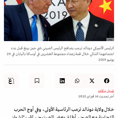
رويترز
الرئيس الأميركي دونالد ترمب يصافح الرئيس الصيني شي جين بينغ قبل بدء
اجتماعهما الثنائي خلال قمة زعماء مجموعة العشرين في أوساكا باليابان في 29
يونيو 2019
شربل بركات
آخر تحديث
14 فبراير 2025
خلال ولاية دونالد ترمب الرئاسية الأولى، وفي أوج الحرب
التجارية مع الصين، أطلق بعض الصينيين، لقب "تشوان