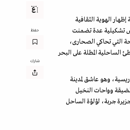
هار الهوية الثقافية
ارض تشكيلية عدة تضمنت
حفظ
حة التي تحاكي الصحارى،
طئ الساحلية المطلة على البحر
شارك
الباريسية، وهو عاشق لمدينة
 الضيقة وواحات النخيل
جزيرة جربة، لؤلؤة الساحل