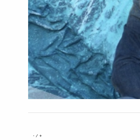
+ / -