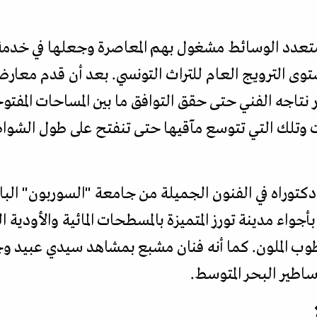
عدد الوسائط مشغول بهم المعاصرة وجعلها في خدمة إظ
ستوى الترويج العام للتراث التونسي. بعد أن قدم مع
تاجه الفني حتى حقق التوافق ما بين المساحات المفتو
احات وتلك التي تتوسع مآقيها حتى تنفتح على طول الشوا
197 وحصل على دكتوراه في الفنون الجميلة من جامعة "السوربون" 
واء مدينة تورز المتميزة بالمسطحات المائية والأودية
الطوب الملون. كما أنه فنان مشبع بمشاهد سيدي عبيد و
اطير البحر المتوسط.