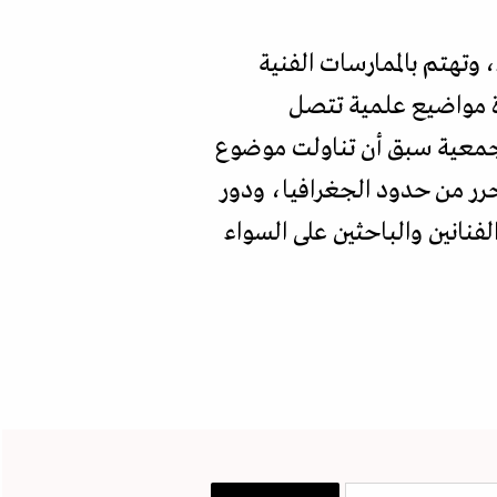
يترأس محمد سامي بشير "الجمعية المتوسطية للفنون المعاصرة" التي نشأت سنة 2011، وتهتم بالممارسات الفنية
رة مواضيع علمية تتصل
 الجمعية سبق أن تناولت موضوع
رر من حدود الجغرافيا، ودور
لفنانين والباحثين على السواء