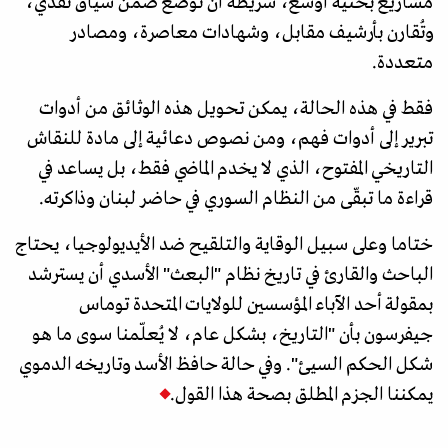
مشاريع بحثية أوسع، شريطة أن تُوضع ضمن سياق نقدي،
وتُقارن بأرشيف مقابل، وشهادات معاصرة، ومصادر
متعددة.
فقط في هذه الحالة، يمكن تحويل هذه الوثائق من أدوات
تبرير إلى أدوات فهم، ومن نصوص دعائية إلى مادة للنقاش
التاريخي المفتوح، الذي لا يخدم الماضي فقط، بل يساعد في
قراءة ما تبقّى من النظام السوري في حاضر لبنان وذاكرته.
ختاما وعلى سبيل الوقاية والتلقيح ضد الأيديولوجيا، يحتاج
الباحث والقارئ في تاريخ نظام "البعث" الأسدي أن يسترشد
بمقولة أحد الآباء المؤسسين للولايات المتحدة توماس
جيفرسون بأن "التاريخ، بشكل عام، لا يُعلّمنا سوى ما هو
شكل الحكم السيئ". وفي حالة حافظ الأسد وتاريخه الدموي
يمكننا الجزم المطلق بصحة هذا القول.