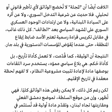
اللافت أيضًا أن "المجلة" لا تُخضع الوثائق لأي تأطير قانوني أو
تحليلي. فلا حديث عن شرعية التدخل السوري، ولا عن أثره
على السيادة اللبنانية، ولا عن ارتدادات الوجود العسكري
السوري على المشهد السياسي بعد "الطائف". كل ذلك غائب،
في مقابل تكريس قراءة رسمية تعتبر الأسد ضابط إيقاع
المنطقة، حتى عندما يُقوّض المؤسسات الدستورية في بلد جار.
النتيجة أن الوثيقة، كما قُدّمت، لا تعمل كأداة تأريخ، بل
كأداة حُكم. هي بلاغ سياسي مموّه، يستخدم سرد اللقاءات
بوصفها مادة لإعادة تثبيت مشروعية النظام، لا لفهم لحظة
معقدة في تاريخ الإقليم.
لكن رغم كل ذلك، لا يمكن رفض هذه الوثائق كليًا. فهي
تُظهر، وإن من موقع السلطة، تموضع دمشق الفعلي
ومقاربتها تجاه لبنان، وتقدّم مادة أولية قد تُستثمر في