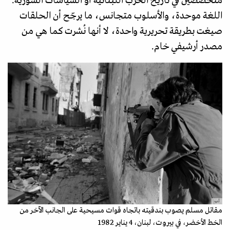
متخصصين في تاريخ الحرب اللبنانية أو السياسات السورية.
اللغة موحدة، والأسلوب متجانس، ما يرجّح أن الحلقات
صيغت بطريقة تحريرية واحدة، لا أنها نُشرت كما هي من
مصدر أرشيفي خام.
أ.ب
مقاتل مسلم يصوب بندقيته باتجاه قوات مسيحية على الجانب الآخر من
الخط الأخضر، في بيروت، لبنان، 4 يناير 1982