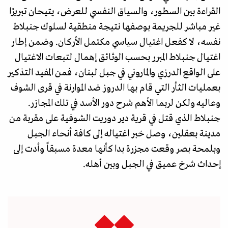
القراءة بين السطور، والسياق النفسي للعرض، يتيحان تبريرًا
غير مباشر للجريمة بوصفها نتيجة منطقية لسلوك جنبلاط
نفسه، لا كفعل اغتيال سياسي مكتمل الأركان. وضمن إطار
اغتيال جنبلاط المبرر بحسب الوثائق إهمال لتبعات الاغتيال
على الواقع الدرزي والماروني في جبل لبنان، فمن المفيد التذكير
بعمليات الثأر التي قام بها الدروز ضد الموارنة في قرى الشوف
وعاليه ولكن لربما الأهم شرح دور الأسد في تلك المجازر.
جنبلاط الذي قتل في قرية دير دوريت الشوفية على مقربة من
مدينة بعقلين، وصل خبر اغتياله إلى كافة أنحاء الجبل
وبلمحة بصر وقعت مجزرة بدا كأنها معدة مسبقاً وأدت إلى
إحداث شرخ عميق في الجبل وبين أهله.