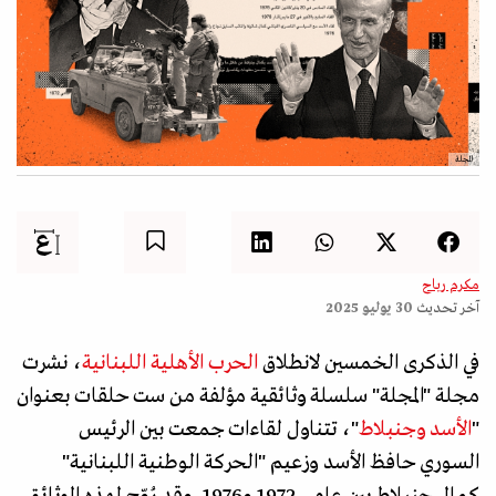
المجلة
مكرم رباح
آخر تحديث
30 يوليو 2025
في الذكرى الخمسين لانطلاق
الحرب الأهلية اللبنانية
، نشرت
مجلة "المجلة" سلسلة وثائقية مؤلفة من ست حلقات بعنوان
"
الأسد وجنبلاط
"، تتناول لقاءات جمعت بين الرئيس
السوري حافظ الأسد وزعيم "الحركة الوطنية اللبنانية"
كمال جنبلاط بين عامي 1972 و1976. وقد رُوّج لهذه الوثائق