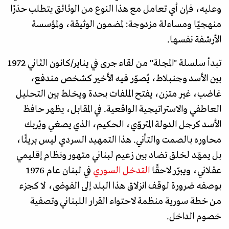
وعليه، فإن أي تعامل مع هذا النوع من الوثائق يتطلب حذرًا
منهجيًا ومساءلة مزدوجة: لمضمون الوثيقة، ولمؤسسة
الأرشفة نفسها.
تبدأ سلسلة "المجلة" من لقاء جرى في يناير/كانون الثاني 1972
بين الأسد وجنبلاط، يُصوّر فيه الأخير كشخص مندفع،
غاضب، غير متزن، يفتح الملفات بحدة ويخلط بين التحليل
العاطفي والاستراتيجية الواقعية. في المقابل، يظهر حافظ
الأسد كرجل الدولة المتروّي، الحكيم، الذي يصغي ويُربك
محاوره بالصمت والتأني. هذا التمهيد السردي ليس بريئًا،
بل يمهّد لخلق تضاد بين زعيم لبناني متهور ونظام إقليمي
عقلاني، ويبرّر لاحقًا
التدخل السوري
في لبنان عام 1976
بوصفه ضرورة لوقف انزلاق هذا البلد إلى الفوضى، لا كجزء
من خطة سورية منظمة لاحتواء القرار اللبناني وتصفية
خصوم الداخل.