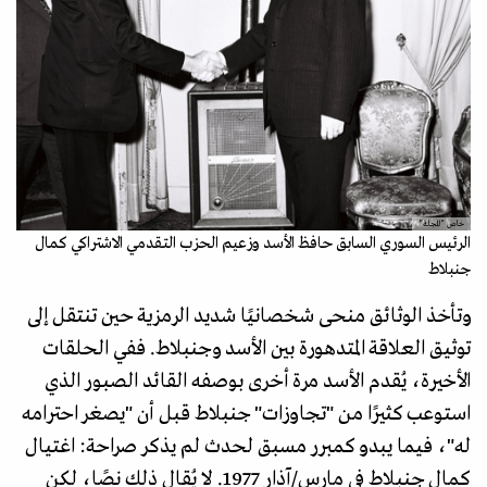
خاص "المجلة"
الرئيس السوري السابق حافظ الأسد وزعيم الحزب التقدمي الاشتراكي كمال
جنبلاط
وتأخذ الوثائق منحى شخصانيًا شديد الرمزية حين تنتقل إلى
توثيق العلاقة المتدهورة بين الأسد وجنبلاط. ففي الحلقات
الأخيرة، يُقدم الأسد مرة أخرى بوصفه القائد الصبور الذي
استوعب كثيرًا من "تجاوزات" جنبلاط قبل أن "يصغر احترامه
له"، فيما يبدو كمبرر مسبق لحدث لم يذكر صراحة: اغتيال
كمال جنبلاط في مارس/آذار 1977. لا يُقال ذلك نصًا، لكن