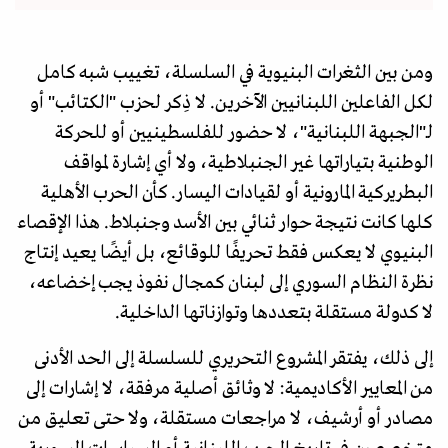
ومن بين الثغرات البنيوية في السلسلة، تغييب شبه كامل
لكل الفاعلين اللبنانيين الآخرين. لا ذِكر لحزب "الكتائب" أو
لـ"الجبهة اللبنانية"، لا حضور للفلسطينيين أو للحركة
الوطنية بتياراتها غير الجنبلاطية، ولا أي إشارة لمواقف
البطريركية المارونية أو لقيادات اليسار. كأن الحرب الأهلية
كلها كانت نتيجة حوار ثنائي بين الأسد وجنبلاط. هذا الإقصاء
البنيوي لا يعكس فقط تحريفًا للوقائع، بل أيضًا يعيد إنتاج
نظرة النظام السوري إلى لبنان كمجال نفوذ يجب إخضاعه،
لا كدولة مستقلة بتعددها وتوازناتها الداخلية.
إلى ذلك، يفتقر المشروع التحريري للسلسلة إلى الحد الأدنى
من المعايير الأكاديمية: لا وثائق أصلية مرفقة، لا إشارات إلى
مصادر أو أرشيف، لا مراجعات مستقلة، ولا حتى تعليق من