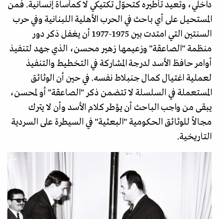
داخلي، وتُعيد تأطيره كتحوّل تكتيكي لا كمأساة إنسانية. فمن
المستحيل على أي باحث في الحرب الأهلية اللبنانية وفي حرب
السنتين التي امتدت بين 1975-1977 أن يغفل ذكر دور
منظمة "الصاعقة" وزعيمها زهير محسن، الذي جهد لتنفيذ
أوامر حافظ الأسد لدرجة المشاركة في التخطيط والتنفيذ
لعملية اغتيال كمال جنبلاط نفسه. في حين أن الوثائق
المستعملة في السلسلة لا تتضمن ذكر "الصاعقة" أو لمحسن،
يبقى من واجب الباحث أن يؤطر كلام الأسد وأن لا يترك
مجالاً للوثائق الحكومية "البعثية" في السيطرة على السردية
التاريخية.