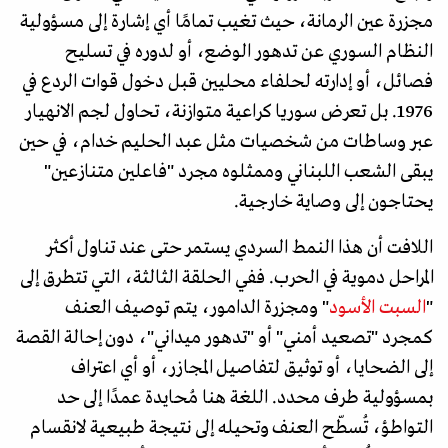
مجزرة عين الرمانة، حيث تغيب تمامًا أي إشارة إلى مسؤولية
النظام السوري عن تدهور الوضع، أو لدوره في تسليح
فصائل، أو إدارته لحلفاء محليين قبل دخول قوات الردع في
1976. بل تعرض سوريا كراعية متوازنة، تحاول لجم الانهيار
عبر وساطات من شخصيات مثل عبد الحليم خدام، في حين
يبقى الشعب اللبناني وممثلوه مجرد "فاعلين متنازعين"
يحتاجون إلى وصاية خارجية.
اللافت أن هذا النمط السردي يستمر حتى عند تناول أكثر
المراحل دموية في الحرب. ففي الحلقة الثالثة، التي تتطرق إلى
"
السبت الأسود
" ومجزرة الدامور، يتم توصيف العنف
كمجرد "تصعيد أمني" أو "تدهور ميداني"، دون إحالة القصة
إلى الضحايا، أو توثيق لتفاصيل المجازر، أو أي اعتراف
بمسؤولية طرف محدد. اللغة هنا مُحايدة عمدًا إلى حد
التواطؤ، تُسطّح العنف وتحيله إلى نتيجة طبيعية لانقسام