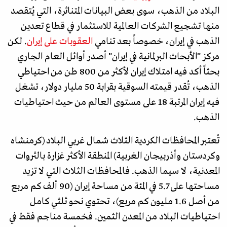
البلاد من الذهب، سوى بعض البيانات المتناثرة، التي يُتقصد
منها تشجيع الشركات العالمية للاستثمار في قطاع تعدين
الذهب في إيران، خصوصاً بعد تنامي
العقوبات على إيران
. لكن
مركز "الأبحاث البرلمانية في إيران" أصدر أوائل العام الجاري
بحثاً أكد فيه امتلاك إيران لأكثر من 800 طن من احتياطي
الذهب، تُقدر قيمته السوقية بقرابة 50 مليار دولار، تشغل
فيه إيران المرتبة 18 على مستوى العالم من حيث احتياطيات
الذهب.
تُعتبر المحافظات الكردية الثلاث شمال غربي البلاد (كرمنشاه
وكردستان وأذربيجان الغربية) المنطقة الأكثر غزارة بالثروات
المعدنية، لا سيما الذهب. فالمحافظات الثلاث التي لا تزيد
مساحتها على 5.7 في المئة من مساحة إيران (90 ألف كم مربع
من أصل 1.6 مليون كم مربع)، تحتوي نحو ثلثي كامل
احتياطيات البلاد من المعدن الثمين. فخمسة مناجم فقط في