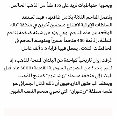
ويحويا احتياطيات تزيد على 155 طناً من الذهب الخالص.
وتعمل المناجم الثلاثة بكامل طاقتها، فيما تستعد
السلطات الإيرانية لافتتاح منجمين آخرين في منطقة "بانه"
الواقعة بين هذه المناجم. وهي جزء من شبكة ضخمة لمناجم
المنطقة، إذ ثمة 469 منجماً صغيراً ومتوسط الحجم في
المحافظات الثلاث، يعمل فيها قرابة 5.5 ألف عامل.
عُرفت إيران تاريخياً كواحدة من البلدان المنتجة للذهب، إذ
تشير واحدة من النصوص السومرية القديمة (3000 عام قبل
الميلاد) إلى منطقة مسماة "زرشاشوم" كمنبع للذهب،
ويعتقد الباحثون التاريخيون أن ذلك المكان الجغرافي هو
نفسه منطقة "زرشوران" التي تحوي منجم الذهب الشهير.