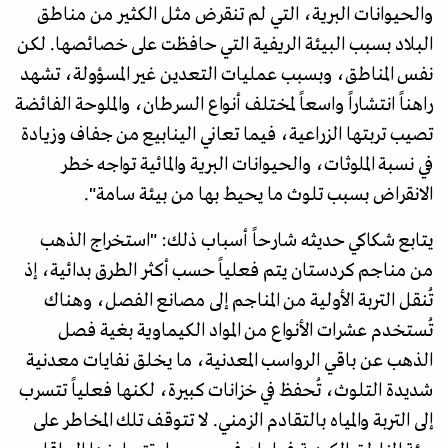
والحيوانات البرية، التي لم تنقرض مثل الكثير من مناطق
البلاد بسبب البيئة الريفية التي حافظت على خصائصها. لكن
نفس المناطق، وبسبب عمليات التعدين غير المسؤولة، تشهد
راهناً انتشاراً واسعاً لمختلف أنواع السرطان، والملوحة الفائضة
تصيب تربتها الزراعية، فيما تعاني الينابيع من جفاف وزيادة
في نسبة الملوثات، والحيوانات البرية والمائية تواجه خطر
الانقراض بسبب تلوث ما يحيط بها من بيئة سامة".
يتابع شكاكي حديثه شارحاً أسباب ذلك: "استخراج الذهب
من مناجم كردستان يتم فعلياً حسب أكثر الطرق بدائية، إذ
تُنقل التربة الأولية من المناجم إلى مصانع الفصل، وهناك
تُستخدم عشرات الأنواع من المواد الكيماوية بغية فصل
الذهب عن باقي الرواسب المعدنية، ما يخلق نفايات معدنية
شديدة التلوث، تُحفظ في خزانات كبيرة، لكنها فعلياً تتسرب
إلى التربة والمياه بالتقادم الزمني. لا تتوقف تلك المخاطر على