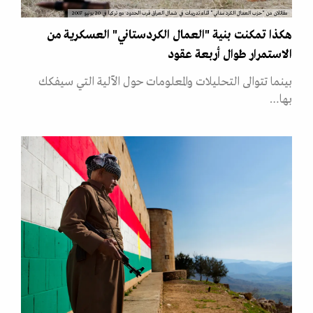
مقاتلان من "حزب العمال الكردستاني" اثناء تدريبات في شمال العراق قرب الحدود مع تركيا في 20 يونيو 2007
هكذا تمكنت بنية "العمال الكردستاني" العسكرية من
الاستمرار طوال أربعة عقود
بينما تتوالى التحليلات والمعلومات حول الآلية التي سيفكك
بها…