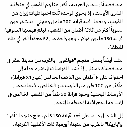
محافظة أذربيجان الغربية، أكبر مناجم الذهب في منطقة
الشرق الأوسط، إذ يحوي لوحده ثُلث احتياطيات إيران من
الذهب، ويعمل فيه قرابة 700 عامل ومهني، يستخرجون
سنوياً أكثر من ثلاثة أطنان من الذهب، تبلغ قيمتها السوقية
قرابة 150 مليون دولار، وهو واحد من 52 معدناً آخر في تلك
المنطقة.
مثله أيضاً يعمل منجم "قولقولى" بالقرب من مدينة سقز في
محافظة كردستان. إذ تُشير الدراسات المباشرة حوله إلى
احتوائه على 8 أطنان من الذهب الخالص (عيار 24 قيراط)،
وأكثر من 100 طن من الذهب غير الخالص، فيما تخمن
الأوساط البحثية وجود قرابة 50 طناً من الذهب الخالص في
المساحة الجغرافية المحيطة بالمنجم.
إلى الشمال منه، على بُعد قرابة 150 كلم، يقع منجما "أغرا"
و"باريكا" بالقرب من مدينة أورمية ذات الأغلبية الكردية،