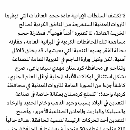
لا تكشف السلطات الإيرانية عادة حجم العائدات التي توفرها
الثروات المعدنية المستخرجة من المناطق الكردية لصالح
الخزينة العامة، لما تعتبره "أمناً قومياً". فمقارنة حجم
مساهمة تلك المحافظات الكردية في الميزانية العامة، مقارنة
بحالة الفقر وسوء التنمية التي تعيشها، قد يخلق قلاقل
أمنية. لكن وكيل وزارة المناجم في المديرية العامة للصناعة
والمناجم في محافظة كردستان مهدي سيف ياغي، صرح
بشكل استثنائي لوكالات الأنباء المحلية أوائل العام الجاري،
كاشفاً جزءا من الصورة العامة للثروات المعدنية في محافظة
كردية واحدة: "تتمتع كردستان بمكانة خاصة في صناعة
التعدين في البلاد بسبب وجود الذهب وخام الحديد والرخام
والسيليكا والباريت والمعادن الصناعية الأخرى، وأصبح
التعدين أحد المحركات الرئيسة لتنمية المحافظة. هناك حالياً
210 مناجم نشطة و50 منجماً شبه نشط في المحافظة. حتى