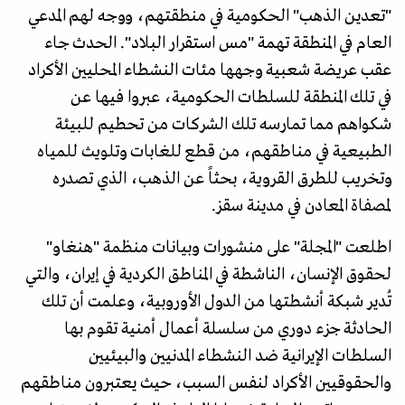
"تعدين الذهب" الحكومية في منطقتهم، ووجه لهم المدعي
العام في المنطقة تهمة "مس استقرار البلاد". الحدث جاء
عقب عريضة شعبية وجهها مئات النشطاء المحليين الأكراد
في تلك المنطقة للسلطات الحكومية، عبروا فيها عن
شكواهم مما تمارسه تلك الشركات من تحطيم للبيئة
الطبيعية في مناطقهم، من قطع للغابات وتلويث للمياه
وتخريب للطرق القروية، بحثاً عن الذهب، الذي تصدره
لمصفاة المعادن في مدينة سقز.
اطلعت "المجلة" على منشورات وبيانات منظمة "هنغاو"
لحقوق الإنسان، الناشطة في المناطق الكردية في إيران، والتي
تُدير شبكة أنشطتها من الدول الأوروبية، وعلمت أن تلك
الحادثة جزء دوري من سلسلة أعمال أمنية تقوم بها
السلطات الإيرانية ضد النشطاء المدنيين والبيئيين
والحقوقيين الأكراد لنفس السبب، حيث يعتبرون مناطقهم