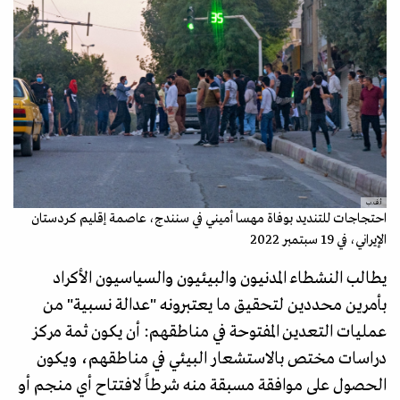
أ.ف.ب
احتجاجات للتنديد بوفاة مهسا أميني في سنندج، عاصمة إقليم كردستان
الإيراني، في 19 سبتمبر 2022
يطالب النشطاء المدنيون والبيئيون والسياسيون الأكراد
بأمرين محددين لتحقيق ما يعتبرونه "عدالة نسبية" من
عمليات التعدين المفتوحة في مناطقهم: أن يكون ثمة مركز
دراسات مختص بالاستشعار البيئي في مناطقهم، ويكون
الحصول على موافقة مسبقة منه شرطاً لافتتاح أي منجم أو