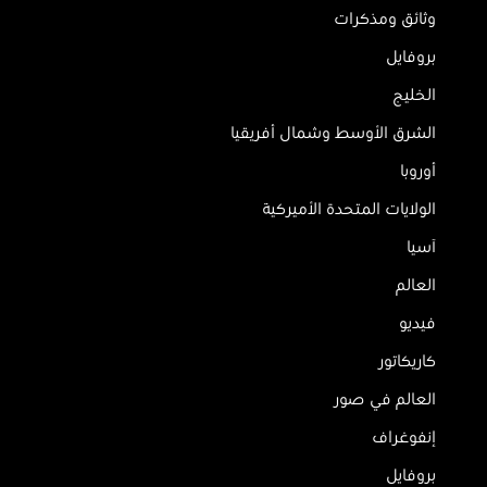
وثائق ومذكرات
بروفايل
الخليج
الشرق الأوسط وشمال أفريقيا
أوروبا
الولايات المتحدة الأميركية
آسيا
العالم
فيديو
كاريكاتور
العالم في صور
إنفوغراف
بروفايل