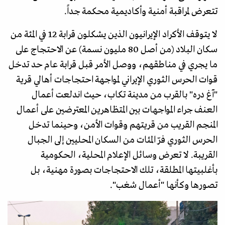
تتعرض لمراقبة أمنية وأكاديمية محكمة جداً.
لا يتوقف الأكراد الإيرانيون الذين يشكلون قرابة 12 في المئة من
سكان البلاد (من أصل 80 مليون نسمة) عن الاحتجاج على
ما يجري في مناطقهم، ووصل الأمر قبل قرابة عام حد تدخل
قوات الحرس الثوري الإيراني لمواجهة احتجاجات أهالي قرية
"آغ دره" بالقرب من مدينة تكاب، حيث اندلعت أعمال
العنف جراء المواجهات بين المتظاهرين المعترضين على أعمال
المنجم القريب من قريتهم وقوات الأمن، وحينما تدخل
الحرس الثوري فرّ المئات من السكان المحليين إلى الجبال
القريبة. لا تعرض وسائل الإعلام المحلية، الحكومية
بأغلبيتها المطلقة، تلك الاحتجاجات بصورة مهنية، بل
تصورها وكأنها "أعمال شغب".