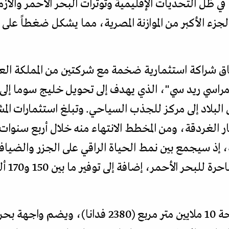
، في ظل التحديات الإقليمية وتوترات البحر الأحمر والأز
 الجزء الأكبر من الموازنة المصرية، مما يشكل ضغطاً ع
فاق شراكة استثمارية ضخمة مع شركتين من المملكة العر
 "مراسي ريد سي"، الذي يهدف إلى تحويل خليج سوما إ
دقيقة من مطار الغردقة، ومن المخطط الانتهاء منه خلال أربع سن
، إذ سيجمع بين نمط الحياة الراقي على الجزر والضياف
الأحمر، إضافة إلى توفير ما بين 150 و170 ألف فرصة عمل.