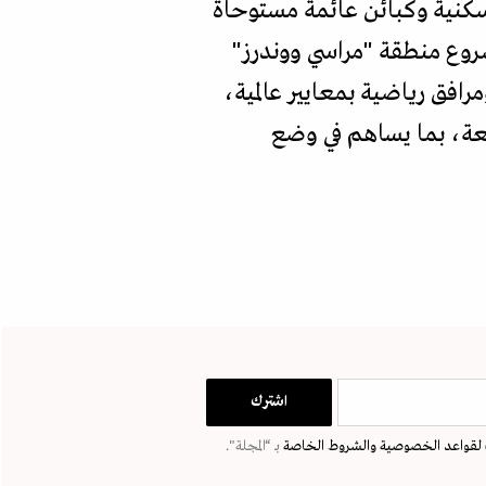
كنية وكبائن عائمة مستوحاة
ا يشمل المشروع منطقة "مراسي ووندرز"
افق رياضية بمعايير عالمية،
يعة، بما يساهم في وضع
لقواعد الخصوصية
والشروط الخاصة
بـ “المجلة".