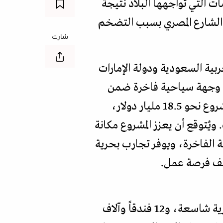
مات التي تواجهها البلاد نتيجة
لى الشارع المصري بسبب التضخم
شارك
بية السعودية ودولة الإمارات
لى وجهة سياحية فاخرة ضمن
"استراتيجيا مصر 2030" لتحويل البلاد إلى مركز للجذب السياحي. وتبلغ استثمارات المشروع نحو 18.5 مليار دولار،
وات. ويُتوقع أن يعزز المشروع مكانة
ة الفاخرة، ويوفر تجارب بحرية
يمتد "مراسي ريد سي" على مساحة 10 ملايين متر مربع (2380 فدانا)، ويضم واجهة بحرية شاسعة، و12 فندقاً وآلاف