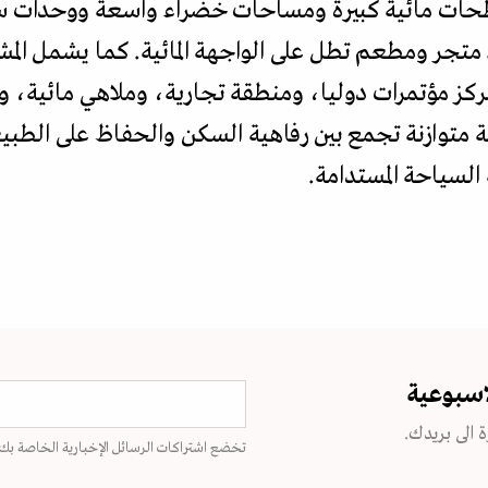
طحات مائية كبيرة ومساحات خضراء واسعة ووحدات س
من طراز المالديف، وأكثر من 500 متجر ومطعم تطل على الواجهة المائية. كم
كز مؤتمرات دوليا، ومنطقة تجارية، وملاهي مائية، ومر
ئة متوازنة تجمع بين رفاهية السكن والحفاظ على الطب
السياحة المستدامة.
اسبوعية
 الى بريدك.
تخضع اشتراكات الرسائل الإخبارية الخاصة بك