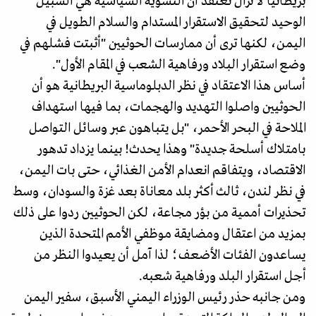
بريطانيا لا تزال تعتقد أن التسوية السياسية هي السبيل
الوحيد لتحقيق الاستقرار المستدام والسلام الطويل في
اليمن، لكنها ترى أن ممارسات الحوثيين "أثبتت فشلهم في
وضع استقرار البلاد ورفاهية الشعب في المقام الأول".
أساس هذا الاعتقاد في نظر الدبلوماسية البريطانية هو أن
الحوثيين واصلوا التهديد والهجمات، بما فيها استهداف
الملاحة في البحر الأحمر، "بل يتباهون عبر وسائل التواصل
بامتلاك أسلحة جديدة" وهذا يحدث! بينما يزداد تدهور
الاقتصاد، ويتفاقم انعدام الأمن الغذائي، حتى بات اليمن،
في نظر لندن، ثالث أكثر بلد معاناة بعد غزة والسودان، وسط
تحذيرات أممية من بؤر مجاعة، لكن الحوثيين ردوا على ذلك
بمزيد من اعتقال ومضايقة موظفي الأمم المتحدة الذين
يساعدون الفئات الأضعف؛ لذا آمل أن يعيدوا النظر من
أجل استقرار البلد ورفاهية شعبه.
ومن جانبه حذر رئيس الوزراء اليمني الأسبق، سفير اليمن