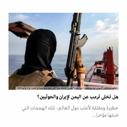
عناصر من تنظيم "الحوثي" ينفذون هجوما على سفينة الشحن "ماجيك سيز" التي ترفع علم ليبيريا في البحر، في 8 يوليو 2025
هل تخلى ترمب عن اليمن لإيران والحوثيين؟
خطيرة ومقلقة لأغلب دول العالم، تلك الهجمات التي
شنتها مؤخرا…