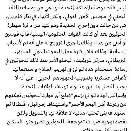
ليس فقط بوصف المملكة المتحدة أنها هي من يمسك بالملف
اليمني في مجلس الأمن الدولي، ولكن لأنها، في نظر كثيرين،
هي من حالت دون إخراج الحديدة وموانئها من دائرة سيطرة
الحوثيين بعد أن كانت القوات الحكومية اليمنية قاب قوسين
أو أدنى من هذا، وذلك لما جرى الترويج له على أنه تم لأسباب
"إنسانية" وذلك خلال فترة عمل المبعوث الدولي السابق،
البريطاني، مارتن غريفيث، ليخلو الأمر بعد ذلك للحوثيين في
إساءة استخدام هذه الموانئ في تهريب السلاح واستعمالها
لأغراض عسكرية وتمويلية لمجهودهم الحربي، على أنه لا
يجب الفصل هنا بين هذا واستهداف الولايات المتحدة
وإسرائيل لهذه الموانئ بزعم "قطع أي موارد للحوثيين تمكنهم
من زعزعة أمن البحر الأحمر" واستهداف إسرائيل، فلطالما تم
استهداف بنى تحتية مدنية لا علاقة لها بالتمويل ولكن
بقصد توجيه ضربات "موجعة" للحوثيين تضرر منها السكان
المدنيون أكثر من هؤلاء.