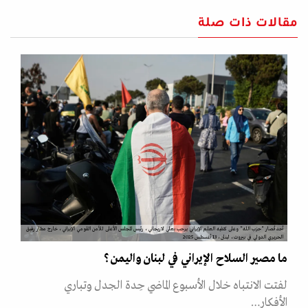
مقالات ذات صلة
أحد أنصار "حزب الله" وعلى كتفيه العلم الإيراني يرحب بعلي لاريجاني، رئيس المجلس الأعلى للأمن القومي الإيراني، خارج مطار رفيق
الحريري الدولي في بيروت، لبنان، 13 أغسطس 2025
ما مصير السلاح الإيراني في لبنان واليمن؟
لفتت الانتباه خلال الأسبوع الماضي حِدة الجدل وتباري
الأفكار…