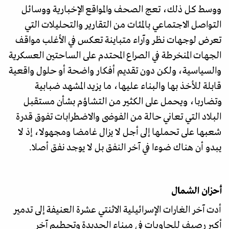
ووسط كل ذلك، تعج الصحف والمواقع الإخبارية ووسائل
التواصل الاجتماعي بالمئات من التقارير والتحليلات التي
تعرض لوجهات نظر وآراء متباينة تعكس في الأغلب مواقف
الجهات المنخرطة في الصراع المحتدم على الساحتين العسكرية
والسياسية، ولكن دون تقديم أفكار واضحة أو حلول واقعية
قابلة للأخذ بها والبناء عليها، ما يزيد المشهد ضبابية
وتضاربا، ويحمل على الكثير من التشاؤم بشأن مستقبل
البلاد التي تعاني حالة من الفوضى والاضطرابات تفوق قدرة
شعبها على تحملها إلى أجل لا يزال غامضا ومجهولا، إذ لا
يبدو أن هناك ضوءا في آخر النفق بل لا يوجد نفق أصلا.
أحزان الشمال
أدت آخر الغارات الإسرائيلية الاثنتي عشرة العنيفة إلى تدمير
أكبر رصيف للحاويات في ميناء الحديدة وتحطيم آخر