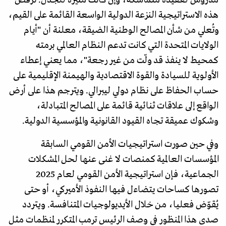
هذه الاستراتيجية النزعة الدولية الواسعة القائمة على القيم،
وتُعلي من شأن المصالح الوطنية الضيقة، معلنة أن "أيام
الولايات المتحدة التي كانت تدعم النظام العالمي برمته
كمحيط لا ينفذ قد ولّت من غير رجعة"، مما يعني إعطاء
الأولوية للسيادة والقوة الاقتصادية والهيمنة الإقليمية على
حساب الحفاظ على نظام دولي ليبرالي. ويترجم هذا على أرض
الواقع إلى علاقات ثنائية قائمة على المصالح المتبادلة،
وشكوك عميقة تجاه القيود القانونية والمؤسسية الدولية.
وفي حين صورت استراتيجيات الأمن القومي السابقة
المؤسسات العالمية كمنصات لا غنى عنها لحل المشكلات
الجماعية، فإن استراتيجية الأمن القومي لعام 2025
تصورها كساحات يتضاءل فيها النفوذ الأميركي، أو حتى
يُقوّض فعليا، من خلال الأيديولوجيات المتنافسة. ويتردد
صدى هذا المنظور في وصف الرئيس ترمب المتكرر لمنظمات مثل