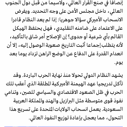
إنصافا في صنع القرار العالمي، ولاسيما من قبل دول الجنوب
العالمي، داخل مجلس الأمن على وجه التحديد. ويفرض
الانسحاب الأميركي سؤالا جوهريا: إذا لم يعد النظام قادرا
على الاعتماد على ضامنه التقليدي، فهل يحتفظ الهيكل
القائم بأي شرعية أو جدوى؟ إن الإصلاح أمر شاق بالتأكيد،
لأنه يتطلب إجماعا أثبت التاريخ صعوبة الوصول إليه، إلا أن
انعدام القدرة على الدفاع عن الوضع الراهن تزداد يوما بعد
يوم.
يشهد النظام الدولي تحولا منذ نهاية الحرب الباردة. وقد
تآكل تدريجيا عهد الهيمنة الأميركية المطلقة الذي أعقب تلك
الحرب في ظل الصعود الاقتصادي والسياسي للصين، وتنامي
نفوذ قوى متوسطة مثل البرازيل والهند والمملكة العربية
السعودية. يعمل انسحاب الولايات المتحدة على تسريع هذا
التحول، مما يعجل بإعادة توزيع النفوذ العالمي.