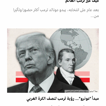
كيف غيّر ترمب العالم
بعد عام على انتخابه، يبدو دونالد ترمب أكثر حضورا وتأثيرا
من…
مبدأ "دونرو"... رؤية ترمب لنصف الكرة الغربي
مبدأ "دونرو"... رؤية ترمب لنصف الكرة الغربي