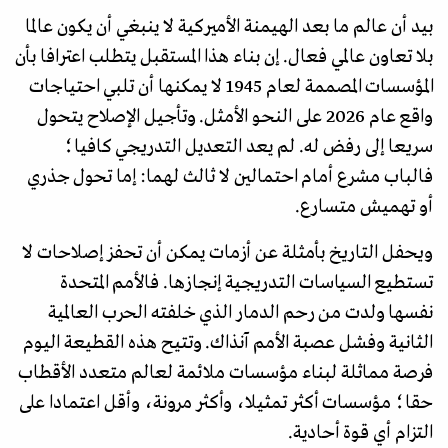
بيد أن عالم ما بعد الهيمنة الأميركية لا ينبغي أن يكون عالما
بلا تعاون عالمي فعال. إن بناء هذا المستقبل يتطلب اعترافا بأن
المؤسسات المصممة لعام 1945 لا يمكنها أن تلبي احتياجات
واقع عام 2026 على النحو الأمثل. وتأجيل الإصلاح يتحول
سريعا إلى رفض له. لم يعد التعديل التدريجي كافيا؛
فالباب مشرع أمام احتمالين لا ثالث لهما: إما تحول جذري
أو تهميش متسارع.
ويحفل التاريخ بأمثلة عن أزمات يمكن أن تحفز إصلاحات لا
تستطيع السياسات التدريجية إنجازها. فالأمم المتحدة
نفسها ولدت من رحم الدمار الذي خلفته الحرب العالمية
الثانية وفشل عصبة الأمم آنذاك. وتتيح هذه القطيعة اليوم
فرصة مماثلة لبناء مؤسسات ملائمة لعالم متعدد الأقطاب
حقا؛ مؤسسات أكثر تمثيلا، وأكثر مرونة، وأقل اعتمادا على
التزام أي قوة أحادية.