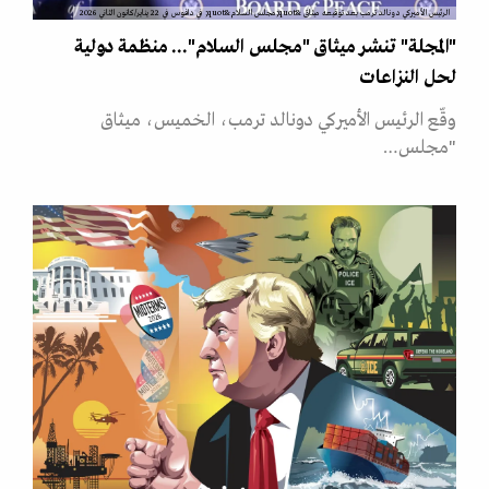
الرئيس الأميركي دونالد ترمب بعد توقيعه ميثاق &quot;مجلس السلام&quot; في دافوس في 22 يناير/كانون الثاني 2026
"المجلة" تنشر ميثاق "مجلس السلام"... منظمة دولية
لحل النزاعات
وقّع الرئيس الأميركي دونالد ترمب، الخميس، ميثاق
"مجلس…