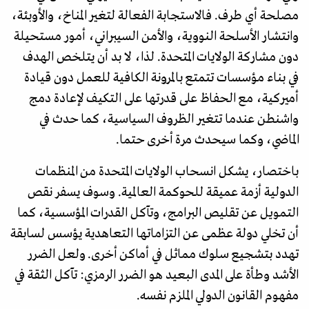
مصلحة أي طرف. فالاستجابة الفعالة لتغير المناخ، والأوبئة،
وانتشار الأسلحة النووية، والأمن السيبراني، أمور مستحيلة
دون مشاركة الولايات المتحدة. لذا، لا بد أن يتلخص الهدف
في بناء مؤسسات تتمتع بالمرونة الكافية للعمل دون قيادة
أميركية، مع الحفاظ على قدرتها على التكيف لإعادة دمج
واشنطن عندما تتغير الظروف السياسية، كما حدث في
الماضي، وكما سيحدث مرة أخرى حتما.
باختصار، يشكل انسحاب الولايات المتحدة من المنظمات
الدولية أزمة عميقة للحوكمة العالمية. وسوف يسفر نقص
التمويل عن تقليص البرامج، وتآكل القدرات المؤسسية، كما
أن تخلي دولة عظمى عن التزاماتها التعاهدية يؤسس لسابقة
تهدد بتشجيع سلوك مماثل في أماكن أخرى. ولعل الضرر
الأشد وطأة على المدى البعيد هو الضرر الرمزي: تآكل الثقة في
مفهوم القانون الدولي الملزم نفسه.