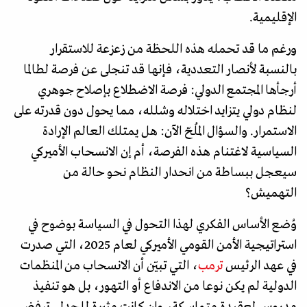
الإقليمية.
ورغم ما قد تحمله هذه اللحظة من زعزعة للاستقرار
بالنسبة لأنصار التعددية، فإنها قد تنجلى عن فرصة لطالما
أرجأها المجتمع الدولي: فرصة الاضطلاع بإصلاح جوهري
لنظام دولي يتزايد اختلاله وشلله، مما يحول دون قدرته على
الاستمرار. والسؤال المُلحّ الآن: هل يمتلك العالم الإرادة
السياسية لاغتنام هذه الفرصة، أم إن الانسحاب الأميركي
سيعجل ببساطة من انحدار النظام نحو حالة من
التهميش؟
وُضع الأساس الفكري لهذا التحول في السياسة بوضوح في
استراتيجية الأمن القومي الأميركي لعام 2025، التي صدرت
في عهد الرئيس
ترمب
، التي تبيّن أن الانسحاب من المنظمات
الدولية لم يكن نوعا من الاندفاع أو التهور، بل هو تنفيذ
مدروس لعقيدة متماسكة، وإن كانت مثيرة للجدل. ترفض