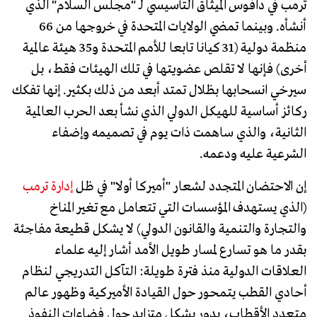
ترمب في دافوس الميثاق التأسيسي لـ "مجلس السلام" الذي
أنشأه. وبينما تمضي الولايات المتحدة في خروجها من 66
منظمة دولية (31 كيانا تابعا للأمم المتحدة و35 هيئة عالمية
أخرى) فإنها لا تقلص عضويتها في تلك الهيئات فقط، بل
سيرخي انسحابها بظلال تمتد أبعد من ذلك بكثير. إنها تفكك
ركائز أساسية للهيكل الدولي الذي نشأ بعد الحرب العالمية
الثانية، والذي ساهمت ذات يوم في تصميمه وإضفاء
الشرعية عليه ودعمه.
إن الاحتضان المتجدد لشعار "أميركا أولا" في ظل
إدارة ترمب
(الذي يستهدف المؤسسات التي تتعامل مع تغير المناخ
والتجارة والتنمية والقانون الدولي) لا يشكل قطيعة مفاجئة
بقدر ما هو تسارع لمسار طويل الأمد أشار إليه علماء
العلاقات الدولية منذ فترة طويلة: التآكل التدريجي لنظام
أحادي القطب يتمحور حول القيادة الأميركية وظهور عالم
متعدد الأقطاب، يدور بشكل متزايد حول فضاءات النفوذ