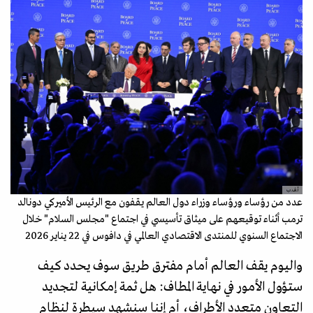
أ.ف.ب
عدد من رؤساء ورؤساء وزراء دول العالم يقفون مع الرئيس الأميركي دونالد
ترمب أثناء توقيعهم على ميثاق تأسيسي في اجتماع "مجلس السلام" خلال
الاجتماع السنوي للمنتدى الاقتصادي العالمي في دافوس في 22 يناير 2026
واليوم يقف العالم أمام مفترق طريق سوف يحدد كيف
ستؤول الأمور في نهاية المطاف: هل ثمة إمكانية لتجديد
التعاون متعدد الأطراف، أم إننا سنشهد سيطرة لنظام