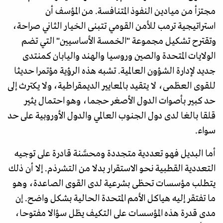
مجتزأ من ميادين النفوذ المتنافسة. من المؤسف أن
استراتيجية ترمب للأمن القومي تتبنى الخيار الثاني صراحة،
وتقترح تشكيل مجموعة "الخمسة الأساسيين" التي تضم
الولايات المتحدة والصين وروسيا والهند واليابان كمنتدى
جديد لإدارة الشؤون العالمية. تشبه هذه الرؤية مؤتمرا حديثا
للقوى العظمى، لا يتقيد بالمعايير الديمقراطية، ولا يكترث إلى
حد كبير بأصوات الدول الأصغر حجما، وهو احتمال يثير
قلقا بالغا لدى دول الجنوب العالمي والدول الأوروبية على حد
سواء.
أما البديل فهو تعددية متجددة ومحسَّنة قادرة على توجيه
التعددية القطبية نحو الاستقرار بدلا من التشرذم. إلا أن ذلك
يتطلب مؤسسات تحظى بشرعية لدى القوى الصاعدة، وهو
ما تفتقر إليه هياكل الأمم المتحدة الحالية بشكل واضح. إن
مدى قدرة هذه المؤسسات على التكيف يظل سؤالا مفتوحا،