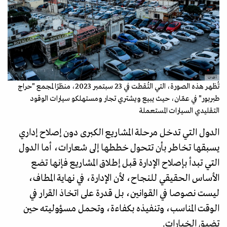
أ ف ب
تُظهر هذه الصورة، التي التُقطت في 23 سبتمبر 2023، منظرًا لمجمع "حراج
طبربور" في عمّان، حيث يبيع ويشتري تجار ومستهلكو سيارات الوقود
التقليدي السيارات المستعملة
الدول التي تدخل مرحلة المشاريع الكبرى دون إصلاح إداري
يسبقها تخاطر بأن تتحول خططها إلى شعارات، أما الدول
التي تبدأ بإصلاح الإدارة قبل إطلاق المشاريع فإنها تضع
الأساس الحقيقي للنجاح، لأن الإدارة، في نهاية المطاف،
ليست نصوصا في القوانين، بل قدرة على اتخاذ القرار في
الوقت المناسب، وتنفيذه بكفاءة، وتحمل مسؤوليته حين
تضيق الخيارات.