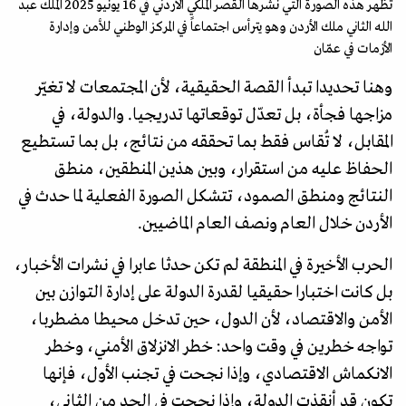
تُظهر هذه الصورة التي نشرها القصر الملكي الأردني في 16 يونيو 2025 الملك عبد
الله الثاني ملك الأردن وهو يترأس اجتماعاً في المركز الوطني للأمن وإدارة
الأزمات في عمّان
وهنا تحديدا تبدأ القصة الحقيقية، لأن المجتمعات لا تغيّر
مزاجها فجأة، بل تعدّل توقعاتها تدريجيا. والدولة، في
المقابل، لا تُقاس فقط بما تحققه من نتائج، بل بما تستطيع
الحفاظ عليه من استقرار، وبين هذين المنطقين، منطق
النتائج ومنطق الصمود، تتشكل الصورة الفعلية لما حدث في
الأردن خلال العام ونصف العام الماضيين.
الحرب الأخيرة في المنطقة لم تكن حدثا عابرا في نشرات الأخبار،
بل كانت اختبارا حقيقيا لقدرة الدولة على إدارة التوازن بين
الأمن والاقتصاد، لأن الدول، حين تدخل محيطا مضطربا،
تواجه خطرين في وقت واحد: خطر الانزلاق الأمني، وخطر
الانكماش الاقتصادي، وإذا نجحت في تجنب الأول، فإنها
تكون قد أنقذت الدولة، وإذا نجحت في الحد من الثاني،