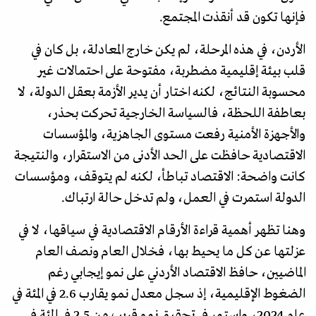
فإنها تكون قد أنقذت المجتمع.
الأردن، في هذه المرحلة، لم يكن خارج المعادلة، بل كان في
قلب بيئة إقليمية مضطربة، مفتوحة على احتمالات غير
محسوبة النتائج، لكنه اختار أن يدير الأزمة بعقل الدولة، لا
بعاطفة اللحظة، فالسياسة الخارجية تحركت بحذر،
والأجهزة الأمنية رفعت مستوى الجاهزية، والمؤسسات
الاقتصادية حافظت على الحد الأدنى من الاستقرار، والنتيجة
كانت واضحة: الاقتصاد تباطأ، لكنه لم يتوقف، ومؤسسات
الدولة استمرت في العمل، ولم تدخل حالة ارتباك.
وهنا تظهر أهمية قراءة الأرقام الاقتصادية في سياقها، لا في
عزلتها عن كل ما يحيط بها، فخلال العام ونصف العام
الماضيين، حافظ الاقتصاد الأردني على نمو إيجابي رغم
الضغوط الإقليمية، إذ سجل معدل نمو يقارب 2.6 في المئة في
عام 2024، واستمر في تحقيق نمو قريب من 2.5 في المئة في