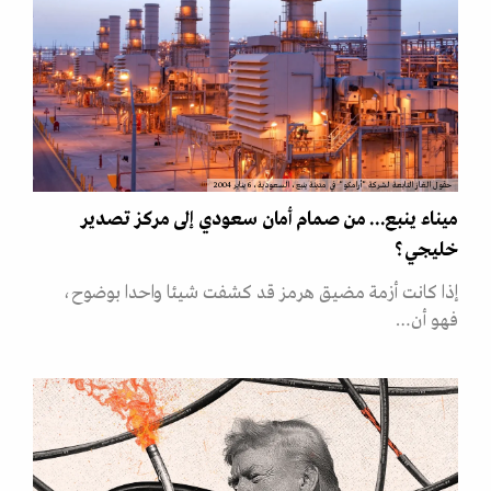
حقول الغاز التابعة لشركة "أرامكو" في مدينة ينبع، السعودية، 6 يناير 2004
ميناء ينبع... من صمام أمان سعودي إلى مركز تصدير
خليجي؟
إذا كانت أزمة مضيق هرمز قد كشفت شيئا واحدا بوضوح،
فهو أن…