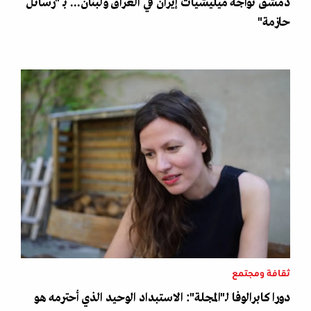
دمشق تواجه ميليشيات إيران في العراق ولبنان... بـ "رسائل
حازمة"
ثقافة ومجتمع
دورا كابرالوفا لـ"المجلة": الاستبداد الوحيد الذي أحترمه هو