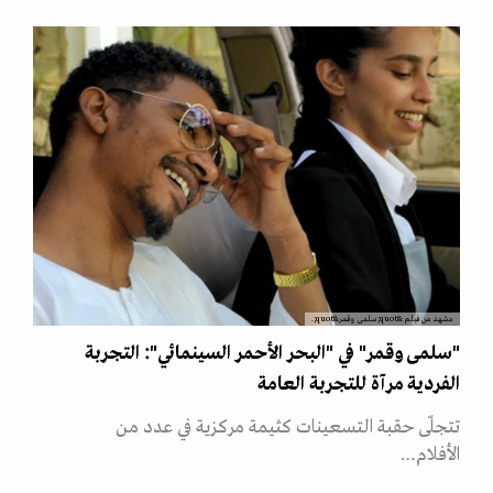
مشهد من فيلم &quot;سلمى وقمر&quot;.
"سلمى وقمر" في "البحر الأحمر السينمائي": التجربة
الفردية مرآة للتجربة العامة
تتجلّى حقبة التسعينات كثيمة مركزية في عدد من
الأفلام…