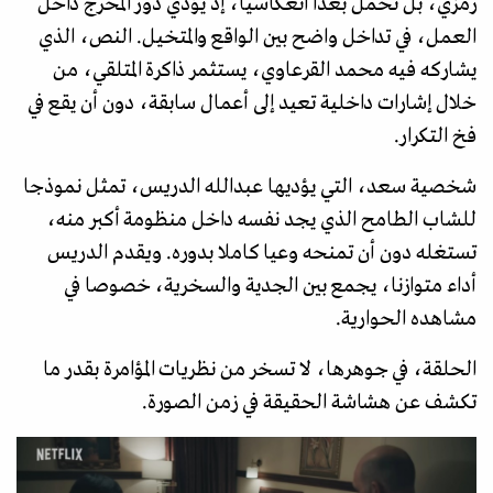
رمزي، بل تحمل بعدا انعكاسيا، إذ يؤدي دور المخرج داخل
العمل، في تداخل واضح بين الواقع والمتخيل. النص، الذي
يشاركه فيه محمد القرعاوي، يستثمر ذاكرة المتلقي، من
خلال إشارات داخلية تعيد إلى أعمال سابقة، دون أن يقع في
فخ التكرار.
شخصية سعد، التي يؤديها عبدالله الدريس، تمثل نموذجا
للشاب الطامح الذي يجد نفسه داخل منظومة أكبر منه،
تستغله دون أن تمنحه وعيا كاملا بدوره. ويقدم الدريس
أداء متوازنا، يجمع بين الجدية والسخرية، خصوصا في
مشاهده الحوارية.
الحلقة، في جوهرها، لا تسخر من نظريات المؤامرة بقدر ما
تكشف عن هشاشة الحقيقة في زمن الصورة.