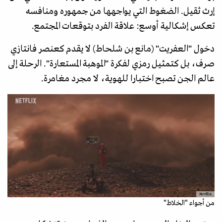
إرث ثقيل. الضغوط التي يواجهها من جمهوره ومنافسه
تعكس إشكالية أوسع: علاقة الفرد بتوقعات المجتمع.
دخول "العفريت" (مانع بن شلحاط) لا يقدم كعنصر فانتازي
صرف، بل كتمثيل رمزي لفكرة "الموهبة المستعارة". الرحلة إلى
عالم الجن تصبح اختبارا للهوية، لا مجرد مغامرة.
Netflix
من أجواء "الخلاط"