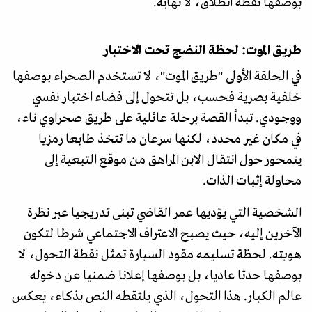
بوصفها نقطة انطلاق، لا نهاية.
طريق الموت: لحظة النضج تحت الاختبار
في الحلقة الأولى "طريق الموت"، لا تستخدم الصحراء بوصفها
خلفية بصرية فحسب، بل تتحول إلى فضاء اختبار نفسي
ووجودي. تبدأ القصة برحلة عائلية على طريق صحراوي ناء،
في مكان غير محدد، لكنها سرعان ما تتخذ طابعا رمزيا
يتمحور حول انتقال الابن المراهق من موقع التبعية إلى
محاولة إثبات الذات.
الشخصية التي يؤديها عمر القاضي تبنى تدريجيا عبر نظرة
الآخرين إليه، حيث يصبح الاعتراف الاجتماعي شرطا لتكون
هويته. لحظة تسليمه مقود السيارة تمثل نقطة التحول، لا
بوصفها حدثا عاديا، بل بوصفها إعلانا ضمنيا عن دخوله
عالم الكبار. هذا التحول، الذي يلتقطه النص بذكاء، يعكس