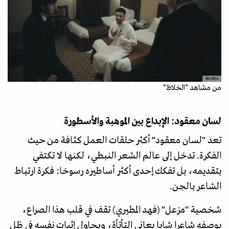
Netflix
من مشاهد "الخلاط"
لسان معقود: الإبداع بين الموهبة والأسطورة
تعد "لسان معقود" أكثر حلقات العمل كثافة من حيث
الفكرة. تدخل إلى عالم الشعر النبطي، لكنها لا تكتفي
بتقديمه، بل تفكك إحدى أكثر أساطيره رسوخا: فكرة ارتباط
الشاعر بالجن.
شخصية "مزعل" (فهد المطيري) تقف في قلب هذا الصراع،
بوصفه شاعرا شابا يعاني التأتأة، ويحاول إثبات نفسه في ظل