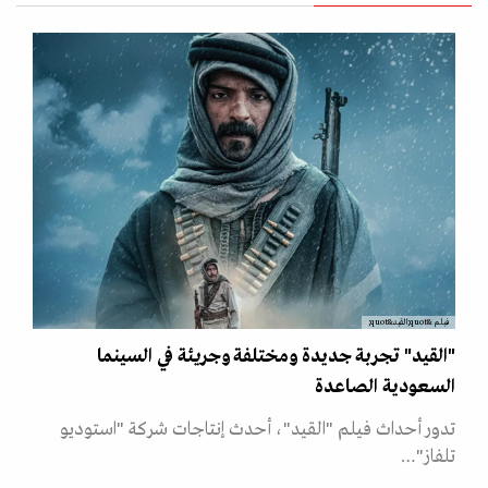
فيلم &quot;القيد&quot;
"القيد" تجربة جديدة ومختلفة وجريئة في السينما
السعودية الصاعدة
تدور أحداث فيلم "القيد"، أحدث إنتاجات شركة "استوديو
تلفاز"…