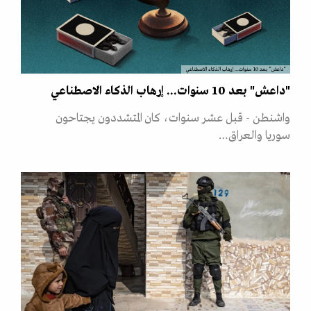
"داعش" بعد 10 سنوات... إرهاب الذكاء الاصطناعي
"داعش" بعد 10 سنوات... إرهاب الذكاء الاصطناعي
واشنطن - قبل عشر سنوات، كان المتشددون يجتاحون
سوريا والعراق…