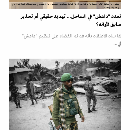
مقاتلون من جماعة "غاتيا" المحلية و"حركة تحرير أزواد" الموالية للحكومة، يتجمعون خارج مقرهم في بلدة ميناكا، شمال شرق مالي،
في 21 نوفمبر 2020
تمدد "داعش" في الساحل... تهديد حقيقي أم تحذير
سابق لأوانه؟
إذا ساد الاعتقاد بأنه قد تم القضاء على تنظيم "داعش"
في…