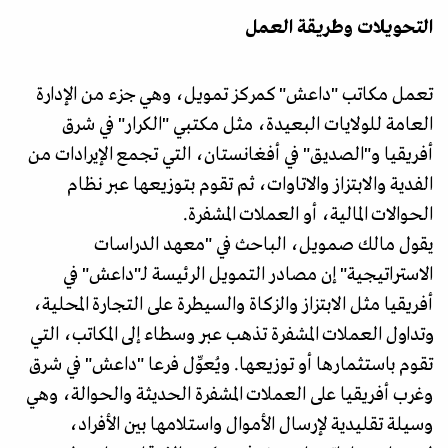
التحويلات وطريقة العمل
تعمل مكاتب "داعش" كمركز تمويل، وهي جزء من الإدارة
العامة للولايات البعيدة، مثل مكتبي "الكرار" في شرق
أفريقيا و"الصديق" في أفغانستان، التي تجمع الإيرادات من
الفدية والابتزاز والاتاوات، ثم تقوم بتوزيعها عبر نظام
الحوالات المالية، أو العملات المشفرة.
يقول مالك صمويل، الباحث في "معهد الدراسات
الاستراتيجية" إن مصادر التمويل الرئيسة لـ"داعش" في
أفريقيا مثل الابتزاز والزكاة والسيطرة على التجارة المحلية،
وتداول العملات المشفرة تذهب عبر وسطاء إلى المكاتب، التي
تقوم باستثمارها أو توزيعها. ويُعوِّل فرعا "داعش" في شرق
وغرب أفريقيا على العملات المشفرة الحديثة والحوالة، وهي
وسيلة تقليدية لإرسال الأموال واستلامها بين الأفراد،