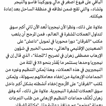
الباقي على فروع أصغر في مالي وبوركينا فاسو والنيجر
وتشاد، والتي تقع ضمن نطاقه في منطقة الساحل بعد إعادة
هيكلته.
علاوة على ذلك، ونظرا لأن نيجيريا تُعد الآن ثاني أكبر سوق
لتداول العملات المشفرة في العالم، فمن المرجح أن يلعب
مكتب "الفرقان" دورا محوريا في تمويل "داعش" على
الصعيدين الإقليمي والعالمي، بحسب الخبير في شؤون
الإرهاب مصطفى زهران في تصريح لـ"المجلة"، الذي قال إن في
نيجيريا وحدها يستثمر ما يُقدّر بنحو 33 في المئة من
النيجيريين في هذه العملات، وهذا يُمكن التنظيم وغيره من
الجماعات الإرهابية من إخفاء معاملاتهم بسهولة، ويُمكن
لمكتب "الفرقان" على الأرجح إخفاء أنشطته بشكل أكبر داخل
سوق العملات المشفرة النيجيرية. علاوة على ذلك، أنه وفق
زهران تُكثّف جماعات التنظيم الإرهابي من طلب التبرعات
بعملة "مونيرو" عبر منافذ دعائية مثل "وكالة الفرقان