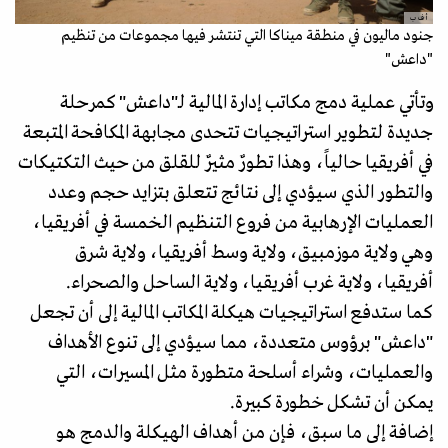
أ ف ب
جنود ماليون في منطقة ميناكا التي تنتشر فيها مجموعات من تنظيم
"داعش"
وتأتي عملية دمج مكاتب إدارة المالية لـ"داعش" كمرحلة
جديدة لتطوير استراتيجيات تتحدى مجابهة المكافحة المتبعة
في أفريقيا حالياً، وهذا تطورٌ مثيرٌ للقلق من حيث التكتيكات
والتطور الذي سيؤدي إلى نتائج تتعلق بتزايد حجم وعدد
العمليات الإرهابية من فروع التنظيم الخمسة في أفريقيا،
وهي ولاية موزمبيق، ولاية وسط أفريقيا، ولاية شرق
أفريقيا، ولاية غرب أفريقيا، ولاية الساحل والصحراء.
كما ستدفع استراتيجيات هيكلة المكاتب المالية إلى أن تجعل
"داعش" برؤوس متعددة، مما سيؤدي إلى تنوع الأهداف
والعمليات، وشراء أسلحة متطورة مثل المسيرات، التي
يمكن أن تشكل خطورة كبيرة.
إضافة إلى ما سبق، فإن من أهداف الهيكلة والدمج هو