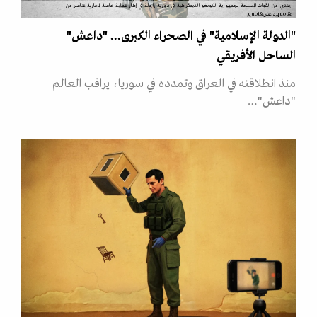
جندي من القوات المسلحة لجمهورية الكونغو الديمقراطية في دورية راجلة في إطار عملية خاصة لمحاربة عناصر من
&quot;داعش&quot;
"الدولة الإسلامية" في الصحراء الكبرى... "داعش"
الساحل الأفريقي
منذ انطلاقته في العراق وتمدده في سوريا، يراقب العالم
"داعش"…