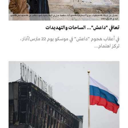
عنصران من شرطة &quot;قوات سوريا الديمقراطية&quot; أثناء مداهمة منزل في الرقة يشتبه بلجوء عناصر من &quot;داعش&quot;
إليه في 29 يناير 2023
تعافي "داعش"... الساحات والتهديدات
في أعقاب هجوم "داعش" في موسكو يوم 22 مارس/آذار،
تركز اهتمام…