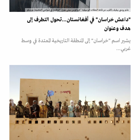
علم روسي يرفرف بالقرب من قاعة الحفلات الموسيقية "كروكوس سيتي هول" الواقعة في ضواحي العاصمة موسكو
"داعش خراسان" في أفغانستان...تحول التطرف إلى
هدف وعنوان
يشير اسم "خراسان" إلى المنطقة التاريخية الممتدة في وسط
غربي…