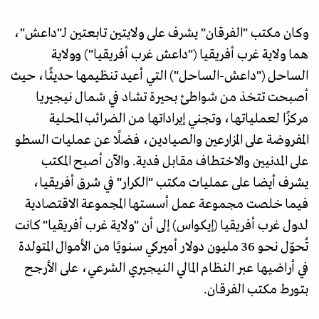
وكان مكتب "الفرقان" يشرف على ولايتين تابعتين لـ"داعش"،
هما ولاية غرب أفريقيا ("داعش غرب أفريقيا") وولاية
الساحل ("داعش-الساحل") التي أعيد تنظيمها حديثًا، حيث
أصبحت تتخذ من شواطئ بحيرة تشاد في شمال نيجيريا
مركزًا لعملياتها، وتجني إيراداتها من الضرائب المحلية
المفروضة على المزارعين والصيادين، فضلًا عن عمليات السطو
على المدنيين والاختطاف مقابل فدية. والآن أصبح المكتب
يشرف أيضا على عمليات مكتب "الكرار" في شرق أفريقيا،
فيما خلصت مجموعة عمل أسستها المجموعة الاقتصادية
لدول غرب أفريقيا (إيكواس) إلى أن "ولاية غرب أفريقيا" كانت
تُحوّل نحو 36 مليون دولار أميركي سنويًا من الأموال المتولدة
في أراضيها عبر النظام المالي النيجيري الشرعي، على الأرجح
بتورط مكتب الفرقان.