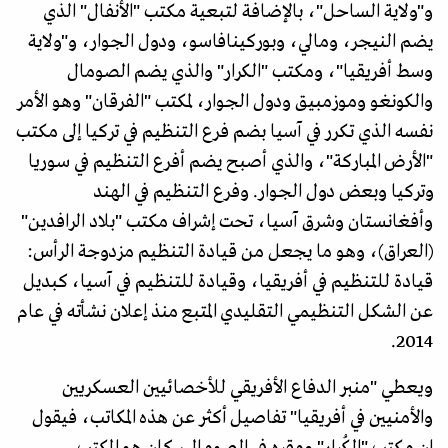
و"ولاية الساحل"، بالإضافة لتبعية مكتب "الأنفال" الذي
يضم النيجر، ومالي، وبوركينافاسو، ودول الجوار، و"ولاية
وسط أفريقيا"، ومكتب "الكرار" والذي يضم الصومال
والكونغو وموزمبيق ودول الجوار، لمكتب "الفرقان" وهو الأمر
نفسه الذي تكرر في آسيا بضم فرع التنظيم في تركيا إلى مكتب
"الأرض المباركة"، والذي أصبح يضم أفرع التنظيم في سوريا
وتركيا وبعض دول الجوار. وفرع التنظيم في الهند
وأفغانستان وشرق آسيا، تحت إشراف مكتب "بلاد الرافدين"
(العراق)، وهو ما يجعل من قيادة التنظيم مزدوجة الرأس:
قيادة للتنظيم في أفريقيا، وقيادة للتنظيم في آسيا، كبديل
عن الشكل التنظيمي التقليدي المتبع منذ إعلان نشأته في عام
2014.
ويعطي "منبر الدفاع الأفريقي للأخصائيين العسكريين
والأمنيين في أفريقيا" تفاصيل أكثر عن هذه المكاتب، فيقول