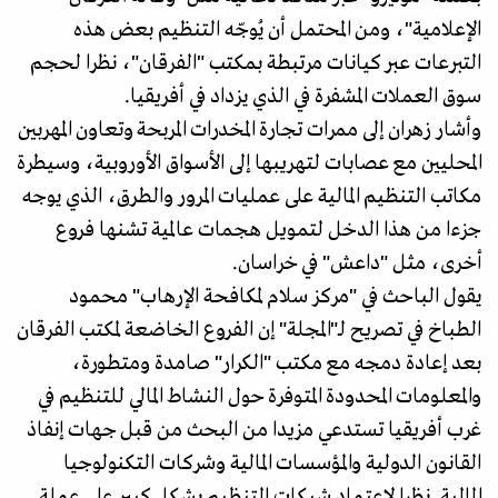
الإعلامية"، ومن المحتمل أن يُوجّه التنظيم بعض هذه
التبرعات عبر كيانات مرتبطة بمكتب "الفرقان"، نظرا لحجم
سوق العملات المشفرة في الذي يزداد في أفريقيا.
وأشار زهران إلى ممرات تجارة المخدرات المربحة وتعاون المهربين
المحليين مع عصابات لتهريبها إلى الأسواق الأوروبية، وسيطرة
مكاتب التنظيم المالية على عمليات المرور والطرق، الذي يوجه
جزءا من هذا الدخل لتمويل هجمات عالمية تشنها فروع
أخرى، مثل "داعش" في خراسان.
يقول الباحث في "مركز سلام لمكافحة الإرهاب" محمود
الطباخ في تصريح لـ"المجلة" إن الفروع الخاضعة لمكتب الفرقان
بعد إعادة دمجه مع مكتب "الكرار" صامدة ومتطورة،
والمعلومات المحدودة المتوفرة حول النشاط المالي للتنظيم في
غرب أفريقيا تستدعي مزيدا من البحث من قبل جهات إنفاذ
القانون الدولية والمؤسسات المالية وشركات التكنولوجيا
المالية. نظرا لاعتماد شبكات التنظيم بشكل كبير على عملة