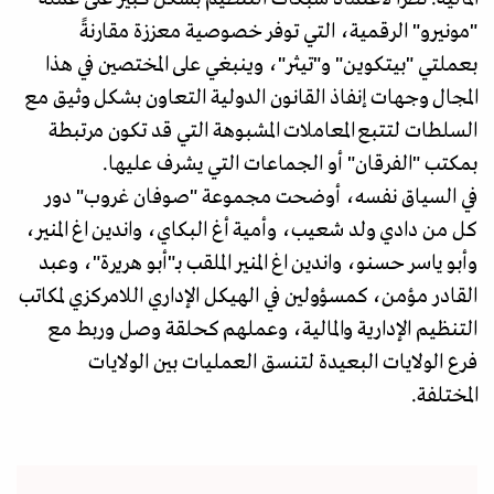
"مونيرو" الرقمية، التي توفر خصوصية معززة مقارنةً
بعملتي "بيتكوين" و"تيثر"، وينبغي على المختصين في هذا
المجال وجهات إنفاذ القانون الدولية التعاون بشكل وثيق مع
السلطات لتتبع المعاملات المشبوهة التي قد تكون مرتبطة
بمكتب "الفرقان" أو الجماعات التي يشرف عليها.
في السياق نفسه، أوضحت مجموعة "صوفان غروب" دور
كل من دادي ولد شعيب، وأمية أغ البكاي، واندين اغ المنير،
وأبو ياسر حسنو، واندين اغ المنير الملقب بـ"أبو هريرة"، وعبد
القادر مؤمن، كمسؤولين في الهيكل الإداري اللامركزي لمكاتب
التنظيم الإدارية والمالية، وعملهم كحلقة وصل وربط مع
فرع الولايات البعيدة لتنسق العمليات بين الولايات
المختلفة.