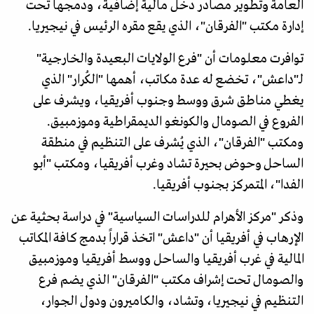
العامة وتطوير مصادر دخل مالية إضافية، ودمجها تحت
إدارة مكتب "الفرقان"، الذي يقع مقره الرئيس في نيجيريا.
توافرت معلومات أن "فرع الولايات البعيدة والخارجية"
لـ"داعش"، تخضع له عدة مكاتب، أهمها "الكُرار" الذي
يغطي مناطق شرق ووسط وجنوب أفريقيا، ويشرف على
الفروع في الصومال والكونغو الديمقراطية وموزمبيق.
ومكتب "الفرقان"، الذي يُشرف على التنظيم في منطقة
الساحل وحوض بحيرة تشاد وغرب أفريقيا، ومكتب "أبو
الفدا"، المتمركز بجنوب أفريقيا.
وذكر "مركز الأهرام للدراسات السياسية" في دراسة بحثية عن
الإرهاب في أفريقيا أن "داعش" اتخذ قراراً بدمج كافة المكاتب
المالية في غرب أفريقيا والساحل ووسط أفريقيا وموزمبيق
والصومال تحت إشراف مكتب "الفرقان" الذي يضم فرع
التنظيم في نيجيريا، وتشاد، والكاميرون ودول الجوار،