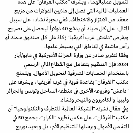
لتمويل عملياتهما، ويشرف "مكتب الفرقان" على هذه
العمليات المالية التي تصل إلى ملايين الدولارات من مزيج
معقد من الابتزاز والاختطاف. ففي بحيرة تشاد، على سبيل
المثال، على كل صياد أن يدفع 40 دولاراً ليحصل على تصريح.
ويفرض "داعش-غرب أفريقيا" زكاة على كل صندوق سمك أو
رأس ماشية في المناطق التي يسيطر عليها.
وفقا لتقرير صادر عن وزارة الخزانة الأميركية في مايو/أيار
2024 فإن التنظيم يتعامل مع القطاع المالي الرسمي
باستخدام الحسابات المصرفية لتحويل الأموال. ويتمتع
مكتب "الفرقان" بقاعدة قوية في غرب أفريقيا، ويشرف على
"داعش" وفروعه الأخرى في منطقة الساحل وتونس والجزائر
وليبيا والكاميرون والنيجر وتشاد.
وفي مقال نشرته "الشبكة العالمية للتطرف والتكنولوجيا" أن
مكتب "الفرقان"، على عكس نظيره "الكرار"، يجمع 50 في
المئة من الأموال ويرسلها للتنظيم الأم، بل ويعيد توزيع