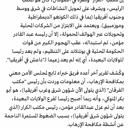
إن مكتب "الكُرار" ومقره في الصومال، كان هو المكتب
الرئيس، ويشرف على تمويل النشاطات في شرق ووسط
وجنوب أفريقيا (بما في ذلك الكونغو الديمقراطية
وموزمبيق). ويعتمد على الابتزاز من الشركات المحلية
وتحويلات عبر الهواتف المحمولة، إلا أن رئيسه عبد القادر
مؤمن، تم استبداله، عقب الهجوم الكبير من قوات
الحكومة المحلية في بونتلاند على التنظيم، ولم يعد رئيسا
للولايات البعيدة، أي إنه لم يعد زعيما لـ"داعش في أفريقيا".
وكُشف تقرير آخر أعده فريق خبراء تابع لمجلس الأمن معني
بمكافحة الإرهاب، أن معلومات وردت بأن رئيس "مكتب
الفرقان" (الذي يتولى الآن شؤون شرق وغرب أفريقيا)، هو أبو
بكر المنوكي، وأنه ربما أصبح رئيسا لفرع الولايات البعيدة،
بعد أن تم عزل عبدالقادر مؤمن، رئيس مكتب الكرار (الذي
يتولى شؤون شرق أفريقيا)، بسبب الضغوط المستمرة الناجمة
عن أنشطة مكافحة الإرهاب.