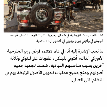
غيتي
شنت المجموعات الارهابية في شمال نيجيريا عشرات الهجمات على قواعد
الجيش في ولايتي بورنو ويوبي في الاشهر ال16 الماضية
ما تجب الإشارة إليه أنه في عام 2023، فرض وزير الخارجية
الأميركي آنذاك، أنتوني بلينكن، عقوبات على المنوكي وثلاثة
آخرين بسبب مناصبهم القيادية، شملت تجميد جميع
أصولهم ومنع جميع عمليات تحويل الأصول المرتبطة بهم في
النظام المالي العالمي.