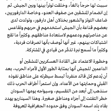
سببت لها حرجاً بالغاً، وخلقت توتراً بينها وبين الجيش. ثم
إن انضمام المنشقين من صفوف العدو، وخاصة الدارفوريين،
ضاعف التوترَ والشعور بخذلان أهل دارفور، وتولدت لدى
بعضهم قناعة بأن الجيش استخدمهم في حربهم وتقاعس
عن مناصرتهم ودعمهم لاستعادة مناطقهم. وكثيراً ما تقع
اشتباكات بينهم، غير أنها تُوصف بأنها تصرفات فردية،
وكثيراً ما تُسمع نبرة تذمُّر من قيادي في المشتركة.
وخطورة الاعتماد على القادة العسكريين المنشقين أو
الداعمين للجيش أنها بمثابة الطور الأول لأمراء الحرب، بعد
أن يُدعم كل قائد منفرداً لبسط سيطرته على مناطق نفوذه
القبلي وحمايتها من الأعداء. وإن استمرأ أطراف الحرب ذلك
سنذهب إلى أبعد من التقسيم، وسيواجه يومها السودان
خطر التفتت إلى أجزاء ومناطق صغيرة. وهذا السيناريو يهدد
بقاء بلد اسمه السودان وفق حدوده الجغرافية المعروفة