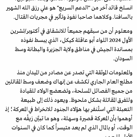
انسلخ قائد آخر من "الدعم السريع" هو علي رزق الله الشهير
بالسافنا. وكلاهما صاحبا نفوذ وتأثير في مجريات القتال.
ومعلوم أن من سبقهم جميعاً للانشقاق في أكتوبر/تشرين
الأول 2024 اللواء أبو عاقلة كيكل، الذي يبسط نفوذه
بمساندة الجيش في مناطق ولاية الجزيرة والبطانة وسط
السودان.
والمعلومات الموثقة التي تصدر عن مصادر من الميدان منذ
مطلع العام الجاري تكشف عن إنهاك وضعف وسط المقاتلين
من جميع الفصائل المسلحة، وتضعضع الولاء للقيادة
وللفرق المقاتلة بشكل ملحوظ. ويعود ذلك إلى طبيعة
التعبئة التي استُنفر بها هؤلاء الجنود للانخراط في المعركة؛ إذ
أوهموا بأن المعركة قصيرة وسهلة، وهو ما تبيَّن زيفُه مع
الوقت، أو بالمال الذي لم يعد متيسراً كما كان في السنوات