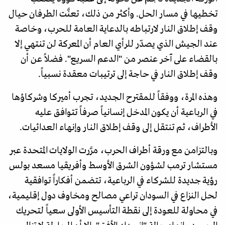
تخطيها في مسار الحل. وأكثر من ذلك، تعنَّت الطرفان حيال
وقف إطلاق النار لارتباطه بالدعاية العامة للحرب، وخاصة
عند الجيش الذي يصدّر للرأي العام أن المعركة لن تنتهي إلا
بالقضاء على آخر عنصر من "الدعم السريع". فضلاً عن أن
وقف إطلاق النار في حاجة إلى ترتيبات معقدة نسبياً.
وهذه المرة، ووفقاً للمقترح الجديد، تجرب أميركا وشركاؤها
في الرباعية أن يكون المدخل إنسانياً صرفاً تتوافق عليه
الأطراف، ثم تنتقل إلى وقف إطلاق النار وإنهاء العدائيات.
وبالتزامن مع ورقة أطراف الحرب، مرَّرت الولايات المتحدة عبر
مستشار ترمب لشؤون الشرق الأوسط وأفريقيا مسعد بولس
رؤية جديدة للشركاء في الرباعية، تتضمن أفكاراً توافقية
لحل النزاع في السودان تراعي مصالح ومخاوف دول إقليمية،
في محاولة للعودة إلى نقطة التأسيس الأولى سعياً لتحريك