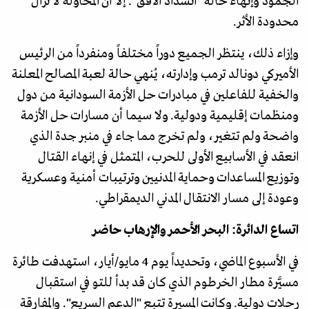
الجمود وإنهاء حالة "انسداد الأفق". إلا أن المحاولة لا تزال
محدودة الأثر.
وإزاء ذلك، ينتظر الجميع دوراً مختلفاً ومنفرداً من الرئيس
الأميركي دونالد ترمب وإدارته، يُنهي حالة لعبة المصالح المعلنة
والخفية للفاعلين في مبادرات حل الأزمة السودانية من دول
ومنظمات إقليمية ودولية. ولا سيما أن مسارات حل الأزمة
واضحة ولم تتغير، ولم تخرج مما جاء في منبر جدة الذي
انعقد في الأسابيع الأولى للحرب، المتمثل في إنهاء القتال
وتوزيع المساعدات وحماية المدنيين وترتيبات أمنية وعسكرية
وعودة إلى مسار الانتقال المدني الديمقراطي.
اتساع الدائرة: البحر الأحمر والإرهاب حاضر
في الأسبوع الماضي، وتحديداً يوم 4 مايو/أيار، استهدفت طائرة
مسيَّرة مطار الخرطوم الذي كان قد بدأ للتو في استقبال
رحلات دولية. وكانت المسيرة تتبع "الدعم السريع". والمفارقة