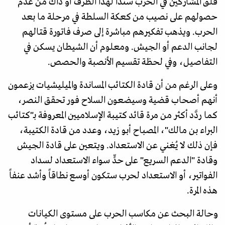
قلقُ المشاركين في الحرب سنداً لهذا الطرف أو ذاك من عدم
حصولهم على نصيب من كعكة السلطة في مرحلة ما بعد
الحرب. ويذهب تفكيرهم مباشرة إلى صرف فاتورة قتالهم
لجانب الدعم أو الجيش. ومعلوم أن الشيطان يسكن في
التفاصيل، وفي لحظة تقسيم الأنصبة والحصص.
وعلى الرغم من أن قادة الكتائب المساندة والميليشيات يزعمون
أنهم أصحاب قضية وسيضعون السلاح فور تحقق النصر،
كما ردَّد أكثر من مرة قائد كتيبة الإسلاميين المعروفة بـ"كتائب
البراء بن مالك"، المصباح أبو زيد، وعدد من قادة الكتيبة،
فإن ذلك لا يُغني عن الاستعداد. ويتعين على قادة الجيش
وقادة "الدعم السريع" على حدٍّ سواء الاستعداد لسداد
الفواتير، أو الاستعداد لحرب ستكون أوسع نطاقاً وأشد عنفاً
هذه المرة.
وحالة البحث عن مكاسب الحرب على مستوى الكيانات