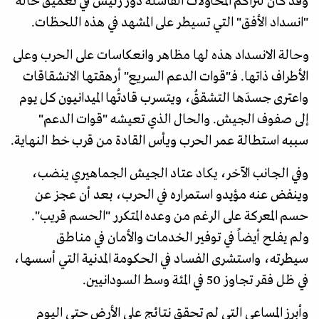
وقد كان لتراكم المحاولات الفاشلة دور رئيس في تعميق حالة
"انسداد الأفق" التي تسيطر على المشهد في هذه اللحظات.
وحالة الانسداد هذه لها مظاهر وانعكاسات على الحرب وعلى
الأطراف ذاتها. فـ"قوات الدعم السريع" أرهقتها الانشقاقات
واعترى جسدَها التشققُ، ويتسرب قادتُها الميدانيون كل يوم
إلى صفوف الجيش. والحال الذي تعيشه "قوات الدعم"
سببه استطالة عمر الحرب ويأس القادة من قرب خط النهاية.
وفي الجانب الآخر، يكاد عتاد الجيش الجماهيري ينضب،
وينفض عنه مؤيدو استمراره في الحرب، بعد أن عجز عن
حسم المعركة على الرغم من وعده المتكرر "الحسم قريب".
ولم يفلح أيضاً في توفير الخدمات والأمان في مناطق
سيطرته، واستشرى الفساد في الحكومة المدنية التي أسسها،
في ظل فقر تجاوز 50 في المئة وسط السودانيين.
وأبرز المساعي التي لم تحقق نتائج على الأرض حتى اليوم