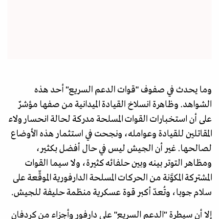
وما يحدث في صفوف "قوات الدعم السريع" أحد هذه
الشواهد. وظاهرة انسلاخ القيادة الميدانية من صفها مؤشرٌ
على أن استخبارات القوات المسلحة مدركة لحالة انحسار ولاء
المقاتلين للقيادة وعوامله، ونجحت في استثمار هذه الأوضاع
لصالحها. غير أن الجيش ليس في حال أفضل بكثير،
ومظاهر التوتر بينه وبين حلفائه كثيرة، ولا سيما القوات
المشتركة المكوَّنة من الحركات المسلحة الدارفورية الموقِّعة على
سلام جوبا، وتُعدّ أكبر قوة عسكرية منظمة حليفة للجيش.
إلا أن سيطرة "الدعم السريع" على دارفور وأجزاء من كردفان