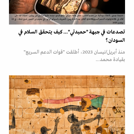
خديجة عيسى، لاجئة سودانية من مخيم الفاشر، تحمل هاتفا يعرض مقطع فيديو عرضه عليها مراسل من رويترز، تعرفت فيه على
اقائد في &quot;قوات الدعم السريع&quot; الفاتح عبد الله إدريس، المعروف باسم أبو لولو، في مخيم تين للعبور شرق تشاد، في 23
نوفمبر 2025
تصدعات في جبهة "حميدتي"... كيف يتحقق السلام في
السودان؟
منذ أبريل/نيسان 2023، أطلقت "قوات الدعم السريع"
بقيادة محمد…