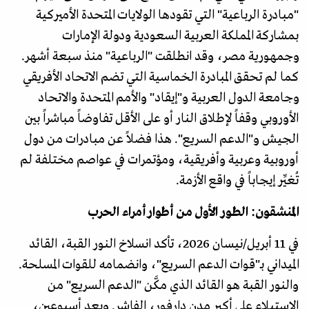
"مبادرة الرباعية" التي تقودها الولايات المتحدة الأميركية
بمشاركة المملكة العربية السعودية ودولة الإمارات
وجمهورية مصر، وقد انطلقت "الرباعية" منذ سبعة أشهر.
كما لم تحقق المبادرة الخماسية التي تضم الاتحاد الأفريقي
وجامعة الدول العربية و"إيقاد" والأمم المتحدة والاتحاد
الأوروبي وقفاً لإطلاق النار أو على الأقل تفاوضاً مباشراً بين
الجيش و"الدعم السريع". هذا فضلاً عن مبادرات من دول
أوروبية وعربية وأفريقية، ومؤتمرات في عواصم مختلفة لم
تُغيِّر إيجاباً في واقع الأزمة.
المنشقون: الطور الأول من أطوار أمراء الحرب
في 11 أبريل/نيسان 2026، تأكد انسلاخ النور القبة، القائد
الميداني بـ"قوات الدعم السريع"، وانضمامه للقوات المسلحة.
والنور القبة هو القائد الذي مكَّن "الدعم السريع" من
الاستيلاء على أكبر مدن دارفور، الفاشر. وبعد أسبوعين،