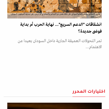
جدارية لأشخاص يحملون العلم السوداني على حائط متضرر من الرصاص والشظايا في أم درمان، على مشارف الخرطوم، السودان،
23 أبريل 2026
انشقاقات "الدعم السريع"... نهاية الحرب أم بداية
فوضى جديدة؟
تمر التحولات العميقة الجارية داخل السودان بعيدا عن
الاهتمام…
اختيارات المحرر