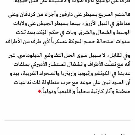
طرف على توسيع دائرة نفوذه والاستيلاء على مدن حيوية.
فالدعم السريع يسيطر على دارفور وأجزاء من كردفان وعلى
مناطق في النيل الأزرق، بينما يسيطر الجيش على ولايات
الوسط والشمال والشرق. وبات في حكم المؤكد بعد ثلاث
سنوات استحالة حسم المعركة عسكرياً لأي طرف من الأطراف.
وفي المقابل، لا سبيل سوى الحل التفاوضي الدبلوماسي. غير
أنه مع تعنُّت الأطراف وانشغال المستشار الأميركي بملفات
عديدة في الكونغو وإثيوبيا وإريتريا والصحراء الغربية، يبدو
أن السودانيين على موعد مع حرب متطاولة ذات تداعيات
معقدة وآثار كارثية محلياً وإقليمياً ودولياً.