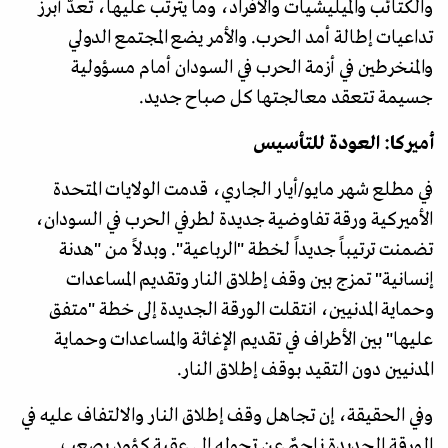
والكتائب والميليشيات والأفراد، وما يترتب عليها، تُعدّ أبرز
تداعيات إطالة أمد الحرب. والأمر يضع المجتمع الدولي
والمنخرطين في أزمة الحرب في السودان أمام مسؤولية
جسيمة تتعقد معالجتها كل صباح جديد.
أميركا: العودة للتأسيس
في مطلع شهر مايو/أيار الجاري، قدمت الولايات المتحدة
الأميركية ورقة تفاوضية جديدة لطرفي الحرب في السودان،
تضمنت ترتيباً جديداً لخطة "الرباعية". وبدلاً من "هدنة
إنسانية" تمزج بين وقف إطلاق النار وتقديم المساعدات
وحماية المدنيين، انتقلت الورقة الجديدة إلى خطة "متفق
عليها" بين الأطراف في تقديم الإغاثة والمساعدات وحماية
المدنيين دون التقيد بوقف إطلاق النار.
وفي الحقيقة، إن تجاهل وقف إطلاق النار والالتفاف عليه في
الورقة الجديدة ناجمٌ عن تحوله إلى عقبة كؤود يصعب