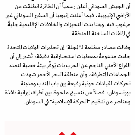
أن الجيش السوداني أعلن رسمياً أن الطائرة انطلقت من
الأراضي الإثيوبية، فيما أعلنت إثيوبيا أن السفير السوداني غير
مرغوب فيه. وهنا بدت التحيزات والخلافات الإقليمية جليةً
في الملفات الساخنة للمنطقة.
وقالت مصادر مطلعة لـ"المجلة" إن تحذيرات الولايات المتحدة
جاءت مدعومةً بمعطيات استخباراتية دقيقة، تُشير إلى أن
الفراغ الأمني الناجم عن الحرب بات يُوفِّر بيئةً خصبة لتمدد
الجماعات المتطرفة، وأن منطقة البحر الأحمر شهدت
تحركات لقيادات حوثية رفيعة بين باب المندب ومدينة
بورتسودان، فضلاً عن تنسيق ملحوظ بين أطراف إيرانية نافذة
وعناصر من تنظيم "الحركة الإسلامية" في السودان.