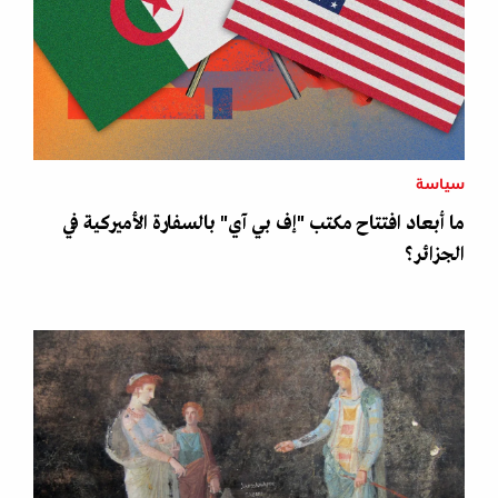
سياسة
ما أبعاد افتتاح مكتب "إف بي آي" بالسفارة الأميركية في
الجزائر؟