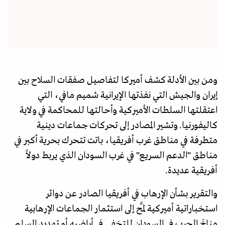
ومن بين الأدلة كشف أميركا لتفاصيل صفقات السلاح بين
إيران والجيش التي نفذتها الإيرانية شميم مافي، التي
اعتقلتها السلطات الأميركية وأحالتها للمحاكمة في ولاية
كاليفورنيا. وتشير المصادر إلى تحركات جماعات دينية
متطرفة في مناطق غرب أفريقيا، باتت تتحرك بحرية أكبر في
مناطق "الدعم السريع" في غرب السودان الذي يربط دولاً
أفريقية عديدة.
والتقرير بشأن الإرهاب في أفريقيا الصادر عن دوائر
استخباراتية أميركية لمَّح إلى استثمار الجماعات الإرهابية
مناخَ الحرب في السودان للتخفي في أراضيه أو تهديد السلم