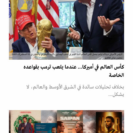
الرئيس الأمريكي دونالد ترامب يحمل كأس العالم لكرة القدم في المكتب البيضاوي بالبيت الأبيض في واشنطن في 22 أغسطس/آب 2025
بحضور جياني إنفانتينو
كأس العالم في أميركا... عندما يلعب ترمب بقواعده
الخاصة
بخلاف تحليلات سائدة في الشرق الأوسط والعالم، لا
يشكل…