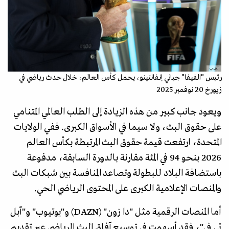
أ.ف.ب
رئيس "الفيفا" جياني إنفانتينو، يحمل كأس العالم، خلال حدث رياضي في
زيورخ 20 نوفمبر 2025
ويعود جانب كبير من هذه الزيادة إلى الطلب العالمي المتنامي
على حقوق البث، ولا سيما في الأسواق الكبرى. ففي الولايات
المتحدة، ارتفعت قيمة حقوق البث المرتبطة بكأس العالم
2026 بنحو 94 في المئة مقارنة بالدورة السابقة، مدفوعة
باستضافة البلاد للبطولة وتصاعد المنافسة بين شبكات البث
والمنصات الإعلامية الكبرى على المحتوى الرياضي الحي.
أما المنصات الرقمية مثل "دا زون" (DAZN) و"يوتيوب" و"آبل
تي في"، فقد أسهمت في توسيع آفاق البث الرياضي عبر تقديم