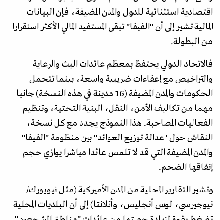
اقتصادية استثنائية للدول والمدن المضيفة، فإن البيانات
المالية تشير إلى أن "الفيفا" تبقى المستفيد المالي الأكثر استقرارا
من البطولة.
فالاتحاد الدولي يحتفظ بمعظم عائدات البث والرعاية
والتراخيص مع إعفاءات ضريبية واسعة، بينما تتحمل
الحكومات والمدن المضيفة (16 مدينة في هذه النسخة) جانبا
مهما من تكاليف الأمن، النقل، البنية التحتية، وتنظيم
الفعاليات المصاحبة. هذا النموذج يجدد مع كل نسخة،
النقاش حول "عدالة توزيع العوائد" بين منظومة "الفيفا"
والمدن المضيفة التي قد لا تلمس عائدا مباشرا يوازي حجم
إنفاقها الضخم.
وتشير التقارير المحلية من المدن الأميركية (مثل نيويورك/
نيوجيرسي، لوس أنجليس، وأتلانتا) إلى أن البلديات المحلية
تضغط بقوة لزيادة حصتها من عائدات "مناطق المشجعين"