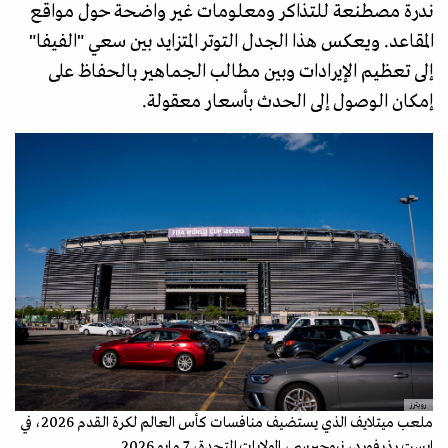
ندرة مصطنعة للتذاكر ومعلومات غير واضحة حول مواقع
المقاعد. ويعكس هذا الجدل التوتر المتزايد بين سعي "الفيفا"
إلى تعظيم الإيرادات وبين مطالب الجماهير بالحفاظ على
إمكان الوصول إلى الحدث بأسعار معقولة.
رويترز
ملعب ميتلايف الذي يستضيف منافسات كأس العالم لكرة القدم 2026، في
إيست رذرفورد، نيوجيرسي، الولايات المتحدة، 7 مايو 2026