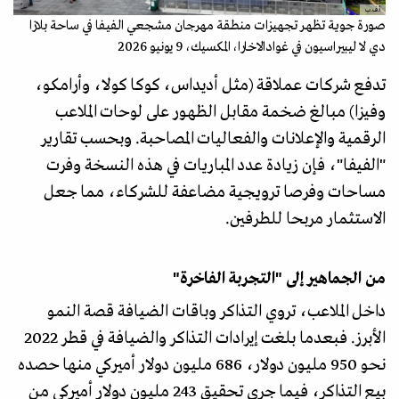
أ.ف.ب
صورة جوية تظهر تجهيزات منطقة مهرجان مشجعي الفيفا في ساحة بلازا
دي لا ليبيراسيون في غوادالاخارا، المكسيك، 9 يونيو 2026
تدفع شركات عملاقة (مثل أديداس، كوكا كولا، وأرامكو،
وفيزا) مبالغ ضخمة مقابل الظهور على لوحات الملاعب
الرقمية والإعلانات والفعاليات المصاحبة. وبحسب تقارير
"الفيفا"، فإن زيادة عدد المباريات في هذه النسخة وفرت
مساحات وفرصا ترويجية مضاعفة للشركاء، مما جعل
الاستثمار مربحا للطرفين.
من الجماهير إلى "التجربة الفاخرة"
داخل الملاعب، تروي التذاكر وباقات الضيافة قصة النمو
الأبرز. فبعدما بلغت إيرادات التذاكر والضيافة في قطر 2022
نحو 950 مليون دولار، 686 مليون دولار أميركي منها حصده
بيع التذاكر، فيما جرى تحقيق 243 مليون دولار أميركي من