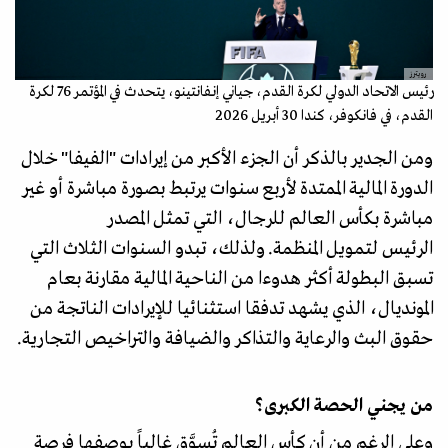
رويترز
رئيس الاتحاد الدولي لكرة القدم، جياني إنفانتينو، يتحدث في المؤتمر 76 لكرة
القدم، في فانكوفر، كندا 30 أبريل 2026
ومن الجدير بالذكر أن الجزء الأكبر من إيرادات "الفيفا" خلال
الدورة المالية الممتدة لأربع سنوات يرتبط بصورة مباشرة أو غير
مباشرة بكأس العالم للرجال، التي تمثل المصدر
الرئيس لتمويل المنظمة. ولذلك، تبدو السنوات الثلاث التي
تسبق البطولة أكثر هدوءا من الناحية المالية مقارنة بعام
المونديال، الذي يشهد تدفقا استثنائيا للإيرادات الناتجة من
حقوق البث والرعاية والتذاكر والضيافة والتراخيص التجارية.
من يجني الحصة الكبرى؟
وعلى الرغم من أن كأس العالم تُسوَّق غالباً بوصفها فرصة