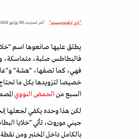
"ذي إيكونوميست"
آخر تحديث
02 يوليو 2026
يطلق عليها صانعوها اسم "خلايا
فالبطاطس صلبة، متماسكة، وذات 
فهي، كما تصفها، "هشة" و"عاجز
خصيصا لتزويدها بكل ما تحتاج إل
السبع من
الحمض النووي
المصم
لكن هذا وحده يكفي لجعلها إنجاز
جيني موروث، تأتي "خلايا البطا
بالكامل داخل المختبر ومن نقط