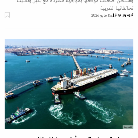
واشنطن أضعفت موقعها بمواجهة منفردة مع بكين وتفتيت
تحالفاتها الغربية
ثيودور بونزل
15 مايو 2026
(أ.ف.ب)