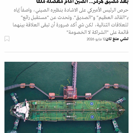
بعد مضيق هرمز... الصين أمام معضلة ملقا
حرص الرئيس الأميركي على الاشادة بنظيره الصيني، واصفاً إياه
بـ"القائد العظيم" و"الصديق". وتحدث عن "مستقبل رائع"
للعلاقات الثنائية، لكن شي أكد ضرورة أن تبقى العلاقة بينهما
قائمة على "الشراكة لا الخصومة"
تشي منغ تان
12 مايو 2026