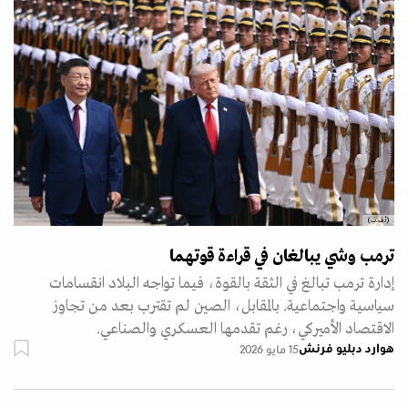
(أ.ف.ب)
ترمب وشي يبالغان في قراءة قوتهما
إدارة ترمب تبالغ في الثقة بالقوة، فيما تواجه البلاد انقسامات
سياسية واجتماعية. بالمقابل، الصين لم تقترب بعد من تجاوز
الاقتصاد الأميركي، رغم تقدمها العسكري والصناعي.
هوارد دبليو فرنش
15 مايو 2026