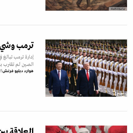
لينا جرادات/المجلة
ترمب وشي ي
إدارة ترمب تبالغ ف
الصين لم تقترب بع
هوارد دبليو فرنش
15 مايو 26
(أ.ف.ب)
العلاقة بين