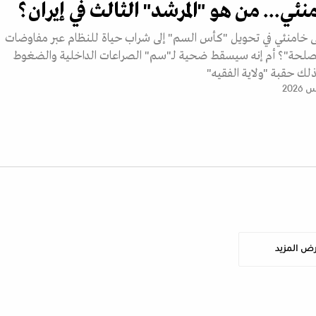
ئي... من هو "المرشد" الثالث في إيران؟
امنئي في تحويل "كأس السم" إلى شراب حياة للنظام عبر مفاوضات
لحة"؟ أم إنه سيسقط ضحية لـ"سم" الصراعات الداخلية والضغوط
ذلك حقبة "ولاية الفقيه"
ض المزيد