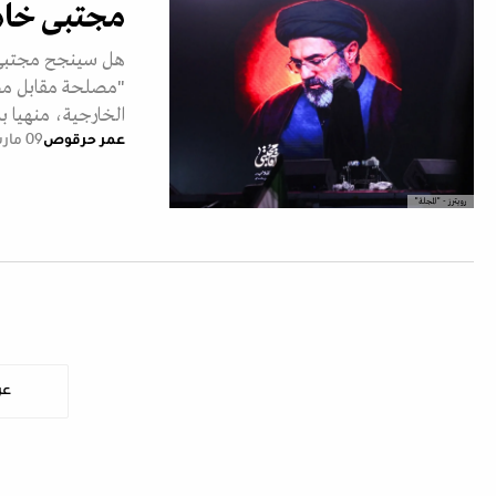
مجتبى خامن
هل سينجح مجتبى خ
"مصلحة مقابل مص
الخارجية، منهيا ب
عمر حرقوص
09 مارس 2026
رويترز - "المجلة"
عر