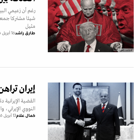
رغم أن زعيمي البيت
شيئا مشتركا جمعهم
مثيل
طارق راشد
16 أبريل 2026
إدواردو رامون
إيران تراهن
القضية الإيرانية 
النووي الإيراني، و
كمال علام
13 أبريل 2026