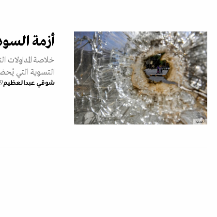
أزمة السودا
خلاصة المداولات ال
التسوية التي يُحض
شوقي عبدالعظيم
29 يوني
أ.ف.ب