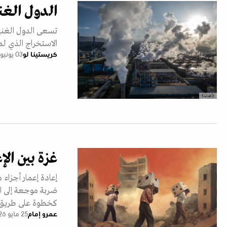
الدول الغن
تسعى الدول الغنية
الاستخراج الذي لم
كريستينا لو
03 يونيو 2026
(أ.ف.ب)
غزة بين الإ
إعادة إعمار أجزا
ضربة موجعة إلى ال
كخطوة على طريق 
عمرو إمام
25 مايو 2026