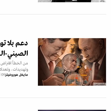
رويترز
دعم بلا تور
الصيني-الر
من الخطأ افتراض أ
وتهديدات، وتعدلا
مايكل هوروفيتز
09 أبريل 2026
إدواردو رامون