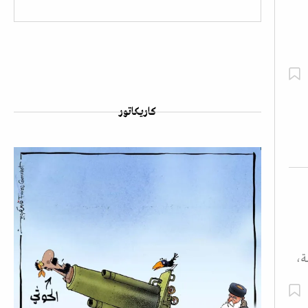
كاريكاتور
ة،