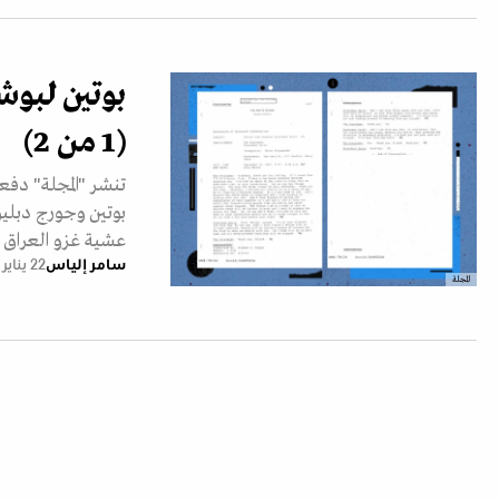
(1 من 2)
تنشر "المجلة" دفع
عشية غزو العراق في 
سامر إلياس
22 يناير 2026
المجلة