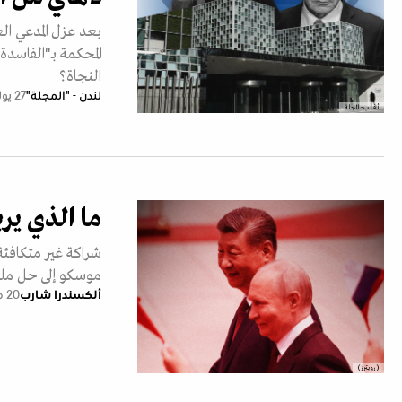
بعد عزل المدعي ا
المحكمة بـ"الفاسدة
النجاة؟
لندن - "المجلة"
27 يوليو 2026
أ.ف.ب- المجلة
ما الذي ير
شراكة غير متكافئ
موسكو إلى حل ملف
ألكسندرا شارب
20 مايو 2026
(رويترز)