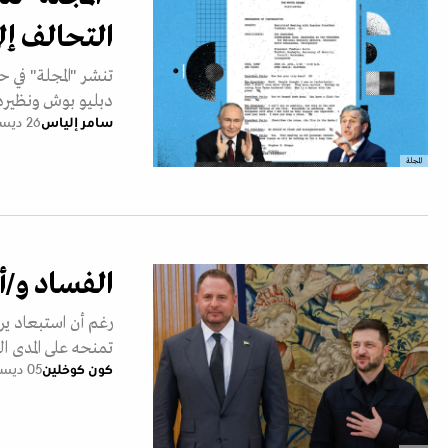
التحالف إلى ال
تنشر "المجلة" في 
دبليو بوش ونظيره الروسي 
سامر إلياس
26 ديسمبر 2025
المجلة
الفساد و/أ
رغم أن استبعاد ي
تمنحه على المدى ا
كون كوخلين
05 ديسمبر 2025