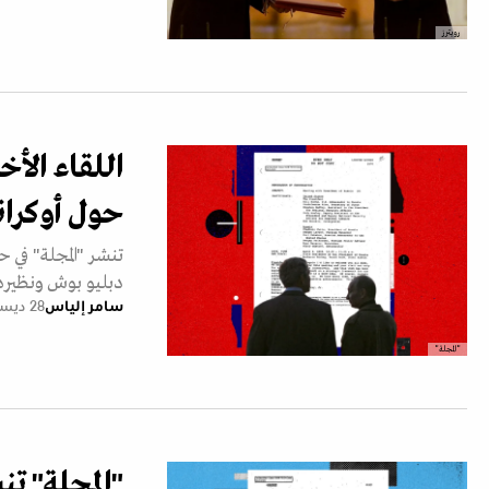
رويترز
اللقاء الأخ
حول أوكرانيا 
تنشر "المجلة" في 
دبليو بوش ونظيره الروسي 
سامر إلياس
28 ديسمبر 2025
"المجلة"
"المجلة" ت