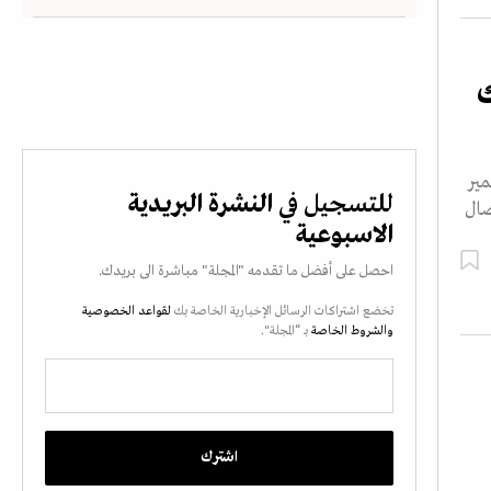
فك
مير
للتسجيل في
النشرة البريدية
ف 2001، وآخرها اتصال
الاسبوعية
احصل على أفضل ما تقدمه "المجلة" مباشرة الى بريدك.
تخضع اشتراكات الرسائل الإخبارية الخاصة بك
لقواعد الخصوصية
والشروط الخاصة
بـ “المجلة".