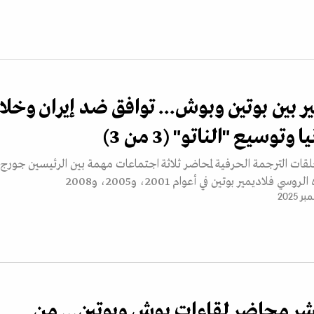
ير بين بوتين وبوش... توافق ضد إيران وخل
وتوسيع "الناتو" (3 من 3)
حلقات الترجمة الحرفية لمحاضر ثلاثة اجتماعات مهمة بين الرئيسين جورج
فلاديمير بوتين في أعوام 2001، و2005، و2008
نشر محاضر لقاءات بوش وبوتين... من