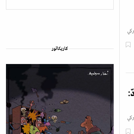
ركي
كاريكاتور
:
ركي