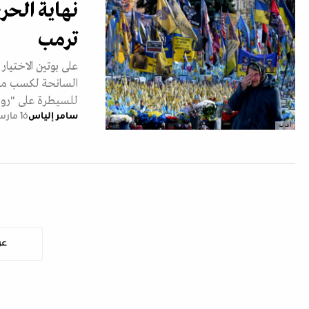
نهاية الحر
ترمب
على بوتين الاختي
السانحة لكسب مقع
للسيطرة على "رو
سامر إلياس
16 مارس 2025
أ ف ب
عر