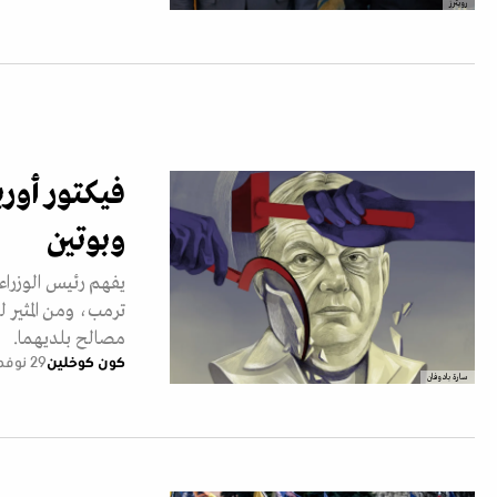
رويترز
فيكتور أورب
وبوتين
يفهم رئيس الوزراء
ترمب، ومن المثير ل
مصالح بلديهما.
كون كوخلين
29 نوفمبر 2025
سارة بادوفان