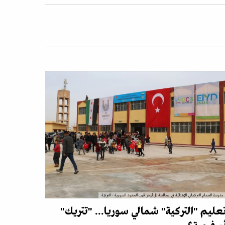
مدرسة الحمام التركماني الإبتدائية في محافظة تل أبيض قرب الحدود السورية - التركية
عليم "التركية" شمالي سوريا... "تتريك"