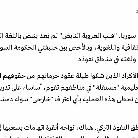
 سوريا. "قلب العروبة النابض" لم يَعد ينبض باللغة ال
قافية واللغوية، وبالأخص بين حليفتي الحكومة السور
 ولغته في مناطق نفوذه.
 الأكراد الذين شكوا طيلة عقود حرمانهم من حقوقهم ا
ليمية "مستقلة" في مناطقهم تقوم، أساسا، على تدريس
ن تحظى هذه العملية بأي اعتراف "خارجي" سواء دمشق 
لنفوذ التركي. هناك، تواجه أنقرة اتهامات بسعيها إل