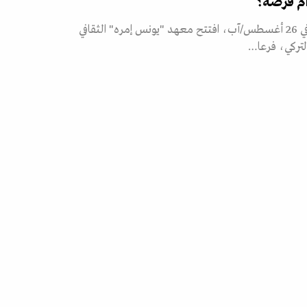
م فرصة؟
في 26 أغسطس/آب، افتتح معهد "يونس إمره" الثقافي
لتركي، فرعا…