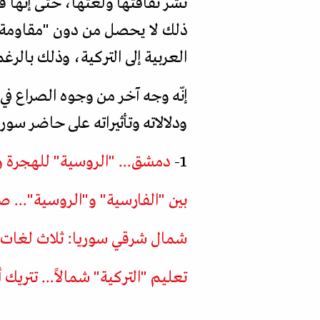
نشر ثقافتها ولغتها، حتى إنّها 
ذلك لا يحصل من دون "مقاومة ش
العربية إلى التركية، وذلك بالرغ
إنّه وجه آخر من وجوه الصراع في
ودلالاته وتأثيراته على حاضر سو
1-
دمشق... "الروسية" للهجرة و"
بين "الفارسية" و"الروسية"... ص
شمال شرقي سوريا: ثلاث لغات عل
تعليم "التركية" شمالاً... تتريك