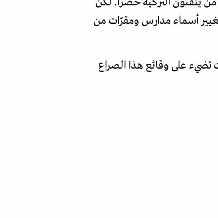
من يتقنون التركية حصرا. لكنّ
يير أسماء مدارس ومقرّات من
ت تضيء على وقائع هذا الصراع