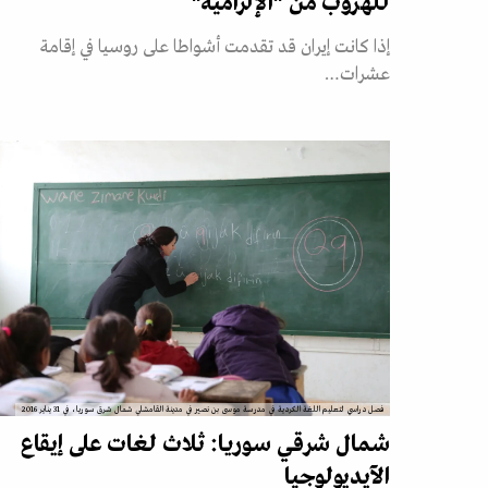
للهروب من "الإلزامية"
إذا كانت إيران قد تقدمت أشواطا على روسيا في إقامة
عشرات…
فصل دراسي لتعليم اللغة الكردية في مدرسة موسى بن نصير في مدينة القامشلي شمال شرق سوريا، في 31 يناير 2016
شمال شرقي سوريا: ثلاث لغات على إيقاع
الآيديولوجيا