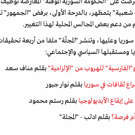
فرضت على "الحكومة السورية المؤقتة" المعارضة توظيف 
عبية" يتمظهر، بالدرحة الأولى، برفض "الجمهور" تغ
م من دعم بعض المجالس المحلية لهذا التغيير.
 سوريا وعليها، وتنشر "المجلّة" ملفا من أربعة تحقيقا
ريا ومستقبلها السياسي والإجتماعي:
الفارسية" للهروب من "الإلزامية"
بقلم مناف سعد
راع ثقافات في سوريا
بقلم نوار جبور
ى إيقاع الآيديولوجيا
بقلم رستم محمود
 أم فرصة؟
بقلم ادلب - "المجلة"