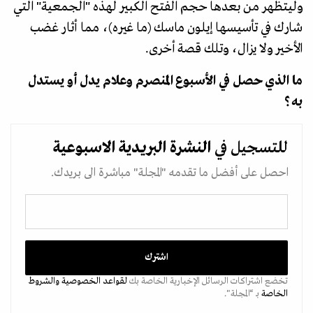
وليتظهر من بعدها حجم الفتح الكبير لهذه "الجمعية" التي
شارك في تأسيسها إيلون ماسك (ما غيره)، مما أثار غضب
الأخير ولا يزال، وتلك قصة أخرى.
ما الذي حصل في الأسبوع المنصرم وعلام يدل أو يستدل
به؟
للتسجيل في
النشرة البريدية
الاسبوعية
احصل على أفضل ما تقدمه "المجلة" مباشرة الى بريدك.
تخضع اشتراكات الرسائل الإخبارية الخاصة بك
لقواعد الخصوصية
والشروط
الخاصة
بـ “المجلة".