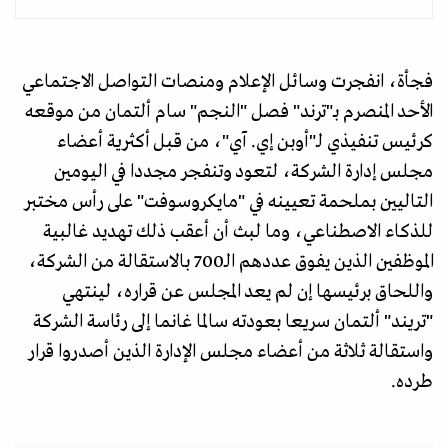
فجأة، انفجرت وسائل الإعلام ومنصات التواصل الاجتماعي
الأحد المنصرم بـ"ترند" فصل "النجم" سام ألتمان من موقعه
كرئيس تنفيذي لـ"أوبن إي. آي"، من قبل أكثرية أعضاء
مجلس إدارة الشركة، لتعود وتنفجر مجددا في اليومين
التاليين بملحمة تعيينه في "مايكروسوفت" على رأس مختبر
للذكاء الاصطناعي، وما لبث أن أعقب ذلك تهديد غالبية
الموظفين الذين يفوق عددهم الـ700 بالاستقالة من الشركة،
واللحاق برئيسها إن لم يعد المجلس عن قراره، لينتهي
"تريند" ألتمان سريعا بعودته سالما غانما إلى رئاسة الشركة
واستقالة ثلاثة من أعضاء مجلس الإدارة الذين أصدروا قرار
طرده.