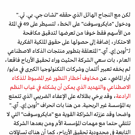
لكن مع النجاح الهائل الذي حققه "تشات جي. بي. تي."
ودخول "مايكروسوفت" على الخط، لتسيطر على 49 في المئة
من الأسهم فقط خوفا من تعرضها لتدقيق مكافحة
الاحتكار، إضافة إلى حصولها على حقوق الملكية الفكرية
لـ"أوبن إي. آي." المتعلقة بتطوير منتجات الذكاء الاصطناعي
العام، بات سعي الشركة الحثيث وراء تحقيق الأرباح فاقعا،
لم يخفه تعبير ألتمان وشركات التكنولوجيا الكبرى في مايو/
أيار الماضي، عن
مخاوف أخطار التطور غير المضبوط للذكاء
الاصطناعي والتهديد الذي يمكن أن يشكله في غياب النظم
الرادعة
، وقد يرخي بظلاله على الإعفاء الضريبي الذي تتمتع
به المؤسسة غير الربحية. من هنا بات انحراف "أوبن إي. آي."
واضحا وقد عززته الشراكة القوية مع "مايكروسوفت" التي لا
تلتقي حتما مع مهمات المؤسسة الأم ومن بعدها الشركة
التابعة في محدودية تحقيق الأرباح، كما أن هناك تساؤلات