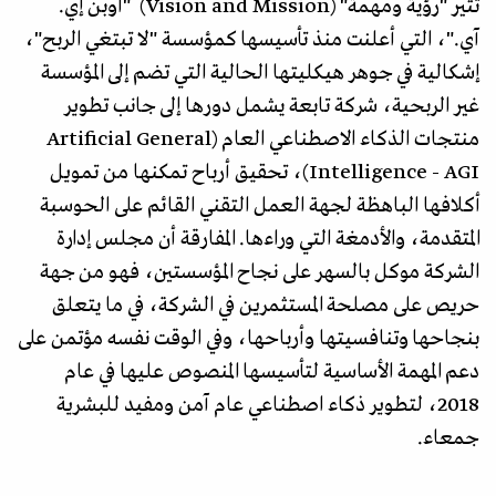
تثير "رؤية ومهمة" (Vision and Mission) "أوبن إي.
آي."، التي أعلنت منذ تأسيسها كمؤسسة "لا تبتغي الربح"،
إشكالية في جوهر هيكليتها الحالية التي تضم إلى المؤسسة
غير الربحية، شركة تابعة يشمل دورها إلى جانب تطوير
منتجات الذكاء الاصطناعي العام (Artificial General
Intelligence - AGI)، تحقيق أرباح تمكنها من تمويل
أكلافها الباهظة لجهة العمل التقني القائم على الحوسبة
المتقدمة، والأدمغة التي وراءها. المفارقة أن مجلس إدارة
الشركة موكل بالسهر على نجاح المؤسستين، فهو من جهة
حريص على مصلحة المستثمرين في الشركة، في ما يتعلق
بنجاحها وتنافسيتها وأرباحها، وفي الوقت نفسه مؤتمن على
دعم المهمة الأساسية لتأسيسها المنصوص عليها في عام
2018، لتطوير ذكاء اصطناعي عام آمن ومفيد للبشرية
جمعاء.