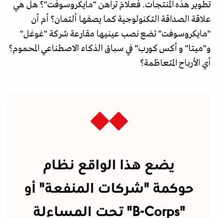
تطوير هذه المنتجات. فعلامَ تراهن "مايكروسوفت"؟ هل هي
علاقة الصداقة التكنولوجية كما يصفها ألتمان؟ أم أن
"مايكروسوفت" تضع نصب عينيها مقارعة شركة "غوغل"
و"ميتا" و أكس كورب" في سباق الذكاء الاصطناعي المحموم؟
أي الأرباح المتعاظمة؟
يضع هذا الواقع نظام
حوكمة "شركات المنفعة" أو
"B-Corps" تحت المساءلة