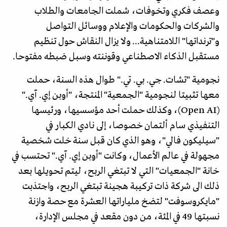
وعصف فكري وتخوفات، شملت الجامعات والطلاب
والشركات والحكومات والإعلام ووسائل التواصل
و"ترنداتها" اللامتناهية... ولا يزال النقاش حول تنظيم
مستقبل الذكاء الاصطناعي وقوننته وسبل ضبطه مفتوحا.
نجومية "تشات. جي. بي. تي." طوال هذه السنة، حملت
معها تثبيتا لنجومية "الجمعية" المنتجة، "أوبن إي. آي."
(Open AI)، وكذلك حملت أحد مؤسسيها، ورئيسها
التنفيذي سام ألتمان خصوصا، إلى نادي الكبار في
"سيليكون فالي"، وهو الذي كان قبل سنة خلت شخصية
مجهولة في عالم الأعمال، وكانت "أوبن إي. آي." تحتسب في
خانة "الجمعيات" التي لا تبتغي الربح، ليتم تحويلها بعد
ذلك الى شركة ذات تركيبة هجينة تبتغي الربح، واجتذبت
"مايكروسوفت" لتضخ ملياراتها العشرة مع حصة وازنة
نسبتها 49 في المئة، من دون مقعد في مجلس الإدارة،