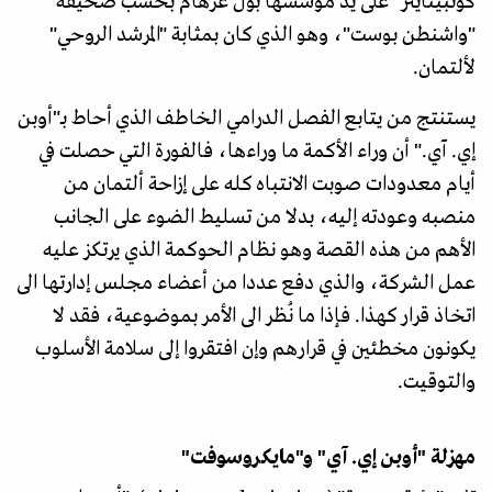
كونبينايتر" على يد مؤسسها بول غرهام بحسب صحيفة
"واشنطن بوست"، وهو الذي كان بمثابة "المرشد الروحي"
لألتمان.
يستنتج من يتابع الفصل الدرامي الخاطف الذي أحاط بـ"أوبن
إي. آي." أن وراء الأكمة ما وراءها، فالفورة التي حصلت في
أيام معدودات صوبت الانتباه كله على إزاحة ألتمان من
منصبه وعودته إليه، بدلا من تسليط الضوء على الجانب
الأهم من هذه القصة وهو نظام الحوكمة الذي يرتكز عليه
عمل الشركة، والذي دفع عددا من أعضاء مجلس إدارتها الى
اتخاذ قرار كهذا. فإذا ما نُظر الى الأمر بموضوعية، فقد لا
يكونون مخطئين في قرارهم وإن افتقروا إلى سلامة الأسلوب
والتوقيت.
مهزلة "أوبن إي. آي" و"مايكروسوفت"