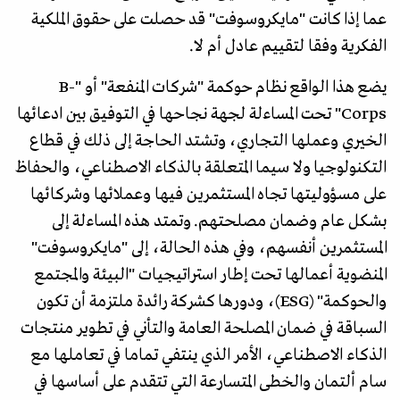
عما إذا كانت "مايكروسوفت" قد حصلت على حقوق الملكية
الفكرية وفقا لتقييم عادل أم لا.
يضع هذا الواقع نظام حوكمة "شركات المنفعة" أو "B-
Corps" تحت المساءلة لجهة نجاحها في التوفيق بين ادعائها
الخيري وعملها التجاري، وتشتد الحاجة إلى ذلك في قطاع
التكنولوجيا ولا سيما المتعلقة بالذكاء الاصطناعي، والحفاظ
على مسؤوليتها تجاه المستثمرين فيها وعملائها وشركائها
بشكل عام وضمان مصلحتهم. وتمتد هذه المساءلة إلى
المستثمرين أنفسهم، وفي هذه الحالة، إلى "مايكروسوفت"
المنضوية أعمالها تحت إطار استراتيجيات "البيئة والمجتمع
والحوكمة" (ESG)، ودورها كشركة رائدة ملتزمة أن تكون
السباقة في ضمان المصلحة العامة والتأني في تطوير منتجات
الذكاء الاصطناعي، الأمر الذي ينتفي تماما في تعاملها مع
سام ألتمان والخطى المتسارعة التي تتقدم على أساسها في