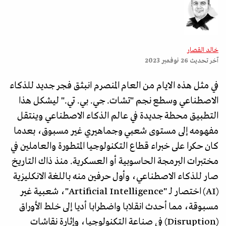
خالد القصار
آخر تحديث
26 نوفمبر 2023
في مثل هذه الايام من العام المنصرم انبثق فجر جديد للذكاء
الاصطناعي وسطع نجم "تشات. جي. بي. تي." ليشكل هذا
التطبيق محطة جديدة في عالم الذكاء الاصطناعي وينتقل
مفهومه إلى مستوى شعبي وجماهيري غير مسبوق، بعدما
كان حكرا على خبراء قطاع التكنولوجيا المتطورة والعاملين في
مختبرات البرمجة الحاسوبية أو العسكرية. منذ ذاك التاريخ
صار للذكاء الاصطناعي، وأول حرفين منه باللغة الانكليزية
(AI) اختصار لـ "Artificial Intelligence"، شعبية غير
مسبوقة، مما أحدث انقلابا واضطرابا أديا إلى خلط الأوراق
(Disruption) في صناعة التكنولوجيا، وإثارة نقاشات