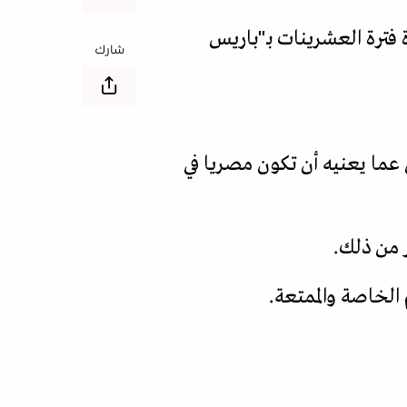
فترة العشرينات بـ"باريس
شارك
عما يعنيه أن تكون مصريا في
 من ذلك.
 الخاصة والممتعة.