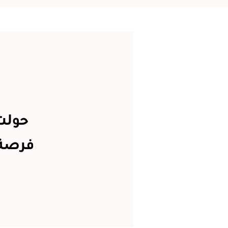
حولت
فرصة 