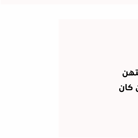
تهن
 كان