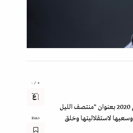
+ / -
اختار رفائيل كورماك فترة العشرينات في القاهرة ليسرد في كتابه الصادر بالإنكليزية عام 2020 بعنوان "منتصف الليل
ة وسعيها لاستقلاليتها وخلق
حفظ