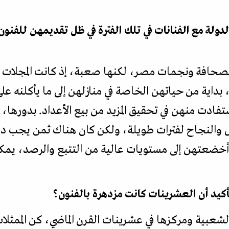
لة مع الفنانات في تلك الفترة في ظل تقديمهن للفنون 
الصحافة ونجمات مصر، لكنها صعبة، إذ كانت المجلا
 بداية من حياتهن الخاصة في منازلهن إلى ما يأكلنه على
فادت منهن في تحقيق المزيد من بيع الأعداد. بدورها،
والنجاح لفترات طويلة، ولكن كان هناك ثمن يجب 
ضعتهن إلى مستويات عالية من التتبع والرصد، يمكن 
تأكيد أن العشرينات كانت مزدهرة بالفنون؟
شعبية ومركزها في عشرينات القرن الماضي، كن الممثلات