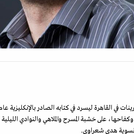
انة وكفاحها، على خشبة المسرح والملاهي والنوادي الليلي
سوية هدى شعراوي.