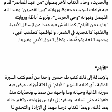
والحديث، وجاء الكتاب الآخر بعنوان "من أدبنا المعاصر" قدم
فيه قراءات لنجيب محفوظ وروايته "بين القصرين" وعبد الله
الفيصل وديوانه "وحي الحرمان"، وثروت أباظة وروايته
"هارب من الأيام". كما ناقش فيه عددا من المسائل الأدبية
والنقدية كالتجديد في الشعر، والواقعية كمذهب أدبي،
وجمود اللغة وتجدُّدها، وتطوُّر الذوق الأدبي وغيرها.
"الأيام"
بالإضافة إلى ذلك كتب طه حسين واحدا من أهم كتب السيرة
الذاتية، أي كتابه الشهير "الأيام" في ثلاثة أجزاء، عرض فيه
سيرته الذاتية وحياته وما واجهه من صعاب وتحدّيات منذ
طفولته حتى شبابه، وسفره إلى باريس وزواجه، وتغير حاله
بعد ذلك، ويعدّ الكتاب درسا مهما في الإرادة والتحدي لما