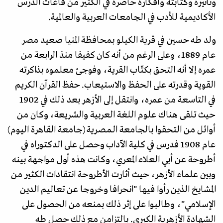
وتأثيره وكتابته وأفكاره حاضرة في الكثير من قاعات الدرس
الأكاديمية للأدب في الجامعات العربية والعالمية.
ولد طه حسين في قرية الكيلو بمحافظة المنيا صعيد مصر
عام 1889، وعلى الرغم من أنه كان كفيفا منذ الرابعة من
عمره إلا أنه التحق بكتّاب القرية، وفوجئ معلموه بذاكرته
القوية وقدرته على الحفظ والاستيعاب. حفظ القرآن الكريم
في التاسعة من عمره، وانتقل إلى الأزهر بعد ذلك في 1902
حيث تلقى هناك علوم اللغة العربية والشريعة، وكان من
أوائل من التحقوا بالجامعة الـمـصـرية (جامعة القاهرة اليوم)
عام 1908 فدرس في كلية الآداب وحصل على الدكتوراه في
أطروحة عن أبي العلاء المعري، وكانت هذه أول مواجهة بينه
وبين علماء الأزهر، حيث أثارت الأطروحة انتقادات الكثير من
المشايخ الذين رأوا فيها "انحرافا وخروجا عن تعاليم الدين
الإسلامي"، وطالبوا على إثر ذلك بمنعه من الحصول على
الشهادة الأزهرية الكبرى. بالتزامن مع ذلك حصل طه