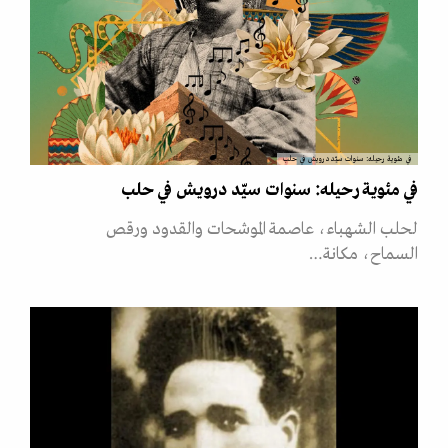
في مئوية رحيله: سنوات سيّد درويش في حلب
في مئوية رحيله: سنوات سيّد درويش في حلب
لحلب الشهباء، عاصمة الموشحات والقدود ورقص
السماح، مكانة…