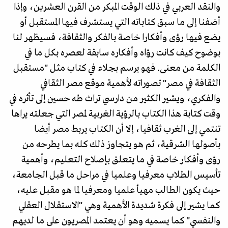
والنقد العربي في ذلك الوقت المبكر من القرن العشرين، وإذا
أضفنا إلى ما سبق كتاباته التي يستشرف فيها المستقبل أو
يضع فيها رؤى وأفكارا خاصة بالفكر والثقافة، فسيظهر لنا
بوضوح كيف كانت رؤاه وأفكاره سابقة لعصره بكل ما في
الكلمة من معنى. فهو يرسم بجلاء في كتاب مثل "مستقبل
الثقافة في مصر" تصوراته لأهمية موقع مصر الثقافي
والفكري، ويشير الكثير من دارسي تراث طه حسين إلى تأثره في
وقت كتابة هذا الكتاب بالرؤية الغربية لمصر التي جعلته يراها
تنتمي إلى الغرب ثقافيا، إلا أن الكتاب يربط مصر أيضا
بأصولها الشرقية، ثم هو يتجاوز ذلك كله بما يطرحه من
رؤى وأفكار خاصة في ما يتعلق بإصلاح التعليم، وأهمية
تأسيس الطلاب معرفيا وعلميا في مراحل ما قبل الجامعة،
حيث يكون الطالب مهيأ علميا ومعرفيا لما هو مقبل عليه،
كما يشير إلى فكرة شديدة الأهمية وهي "الاستقلال العقلي
والنفسي" كما يسميه وهو أن يعتمد المصريون على ما لديهم