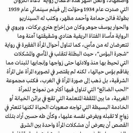
واضطهاد، ولعل أشهر هذه الأعمال رواية "دعاء الكروان"
التي صدرت عام 1934 وحوّلت إلى فيلم سينمائي عام 1959
بطولة فاتن حمامة وأحمد مظهر، وكتب له السيناريو
والحوار يوسف جوهر وكان من إخراج هنري بركات، ويروي في
الرواية مأساة الفتاة الريفية هنادي وشقيقتها آمنة وما
تتعرضان له من مآسٍ، كما تناول أحوال المرأة الفقيرة في رواية
"شجرة البؤس"، حيث البطلة تتقلب في المآسي والمشكلات
التي تحيط بها منذ ولادتها حتى زواجها وإنجابها للبنات مما
يفاقم بؤس حياتها، لكنه لم يقتصر في تصويره المرأة على المرأة
الشرقية، بل ذهب إلى صورة المرأة في الغرب، فكتب مجموعة
"الحب الضائع" التي تناول فيها أكثر من نموذج للمرأة
الغربية، ما بين المثقفة المتعلمة التي تقع في براثن الخيانة أو
الخادمة البسيطة التي تواجه صعوبات الحياة لكنها تتعثر في
زواجٍ لا تقبله ويفرض نفسه عليها، وكأن طه حسين أراد بتلك
القصص أن يعرض أن مشكلات المرأة واحدة بين الشرق