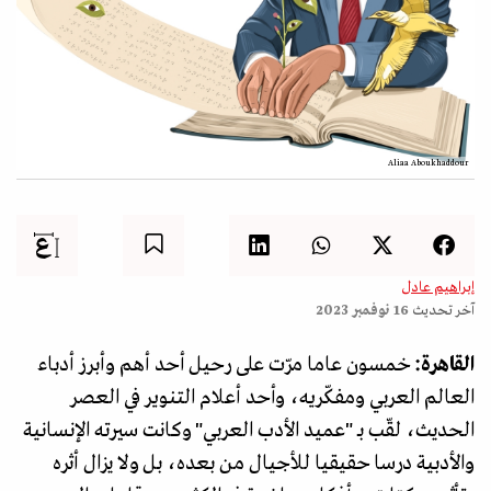
Aliaa Aboukhaddour
إبراهيم عادل
آخر تحديث
16 نوفمبر 2023
القاهرة:
خمسون عاما مرّت على رحيل أحد أهم وأبرز أدباء
العالم العربي ومفكّريه، وأحد أعلام التنوير في العصر
الحديث، لقّب بـ "عميد الأدب العربي" وكانت سيرته الإنسانية
والأدبية درسا حقيقيا للأجيال من بعده، بل ولا يزال أثره