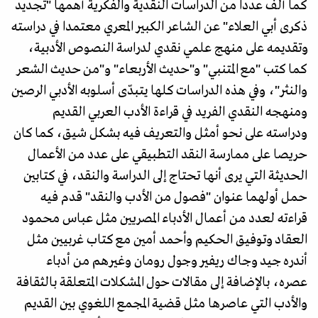
كما ألّف عددا من الدراسات النقدية والفكرية أهمها "تجديد
ذكرى أبي العلاء" عن الشاعر الكبير المعري معتمدا في دراسته
وتقديمه على منهج علمي نقدي لدراسة النصوص الأدبية،
كما كتب "مع المتنبي" و"حديث الأربعاء" و"من حديث الشعر
والنثر"، وفي هذه الدراسات كلها يتبدّى أسلوبه الأدبي الرصين
ومنهجه النقدي الفريد في قراءة الأدب العربي القديم
ودراسته على نحو أمثل والتعريف فيه بشكل شيق، كما كان
حريصا على ممارسة النقد التطبيقي على عدد من الأعمال
الحديثة التي يرى أنها تحتاج إلى الدراسة والنقد، في كتابين
حمل أولهما عنوان "فصول من الأدب والنقد" قدم فيه
قراءته لعدد من أعمال الأدباء المصريين مثل عباس محمود
العقاد وتوفيق الحكيم وأحمد أمين مع كتاب غربيين مثل
أندره جيد وجاك ريفير وجول رومان وغيرهم من أدباء
عصره، بالإضافة إلى مقالات حول المشكلات المتعلقة بالثقافة
والأدب التي عاصرها مثل قضية المجمع اللغوي بين القديم