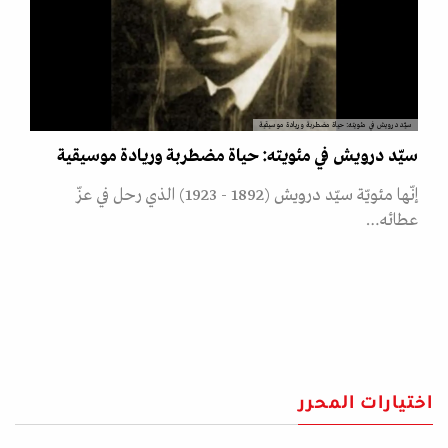
سيّد درويش في مئويته: حياة مضطربة وريادة موسيقية
سيّد درويش في مئويته: حياة مضطربة وريادة موسيقية
إنّها مئويّة سيّد درويش (1892 - 1923) الذي رحل في عزّ
عطائه…
اختيارات المحرر