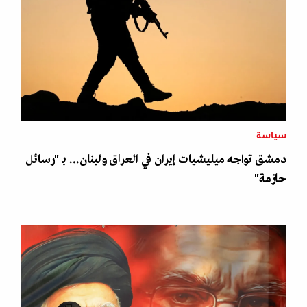
سياسة
دمشق تواجه ميليشيات إيران في العراق ولبنان... بـ "رسائل
حازمة"