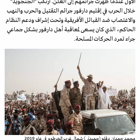
الأول عندما ظهرت جرائمهم إلى العلن. ارتكب "الجنجويد"
خلال الحرب في إقليم دارفور جرائم التقتيل والحرب والنهب
والاغتصاب ضد القبائل الأفريقية وتحت إشراف ودعم النظام
الحاكم، الذي كان يسعى لمعاقبة أهل دارفور بشكل جماعي
جراء تمرد الحركات المسلحة.
AFP
محمد حمدان دقلو (حميدتي) شمال غرب الخرطوم في عام 2019