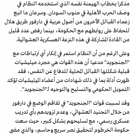
مذكرا بخطاب الهيمنة نفسه الذي استخدمه النظام في
وصف الحرب الأهلية في جنوب السودان. وسرعان ما اتبع
زعماء القبائل الآخرون من أصول عربية في دارفور طريق هلال
للحفاظ على روابطهم مع الحكومة، بينما رفض عدد قليل
من القادة المشاركة في هذه النزعة العسكرية العشوائية.
وعلى الرغم من أن النظام استمر في إنكار أي ارتباطات مع
"الجنجويد" مدعيا أن هذه القوات هي مجرد ميليشيات
قبلية شكلتها القبائل المحلية للدفاع عن النفس، فقد
ظهرت أدلة بما في ذلك شهادات من أعضاء الميليشيات تؤكد
التمويل الحكومي والتسليح والتوجيه لـ"الجنجويد".
وقد تسببت قوات "الجنجويد" في تفاقم الوضع في دارفور
من خلال التجنيد العشوائي، وعدم تزويدهم بأي تدريب
عسكري رسمي، مع تسليحهم بشكل كبير، حيث سعت
حكومة الخرطوم لتحقيق نصر سريع وحاسم، والذي مضى