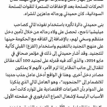
الحركات المسلحة بعد الإخفاقات المستمرة للقوات المسلحة
السودانية، كان حميدتي ورجاله جاهزين للشراء.
بنى حميدتي دائرة تأثيره باستخدام نفوذه المالي كصاحب
ميليشيا ناجح، تحصل على ولاء رجاله من خلال تأمين دخل
منتظم وسخي لهم، بالإضافة إلى اتفاقه مع الحكومة حينها
على منهج التجنيد بالتغنيم واستخدام (الفزع) القبلي كآلية
للتجنيد. وقد أشار حميدتي إلى ذلك في مؤتمر صحافي في
مايو 2014، والذي أكد فيه قدرته على تجنيد 100 ألف مقاتل
للقتال إلى جانب النظام إذا لزم الأمر، لأنهم لا يملكون
مصادر دخل أخرى. وهذا في الواقع أدخل عامل جذب جديدا
للانضمام إلى "الجنجويد"، وهو العامل المالي الذي يذكرنا
على الدوام بأن الصراعات الاقتصادية على الموارد كانت أحد
الأسباب الرئيسة لإشعال الصراع الدارفوري في صفحته الأولى.