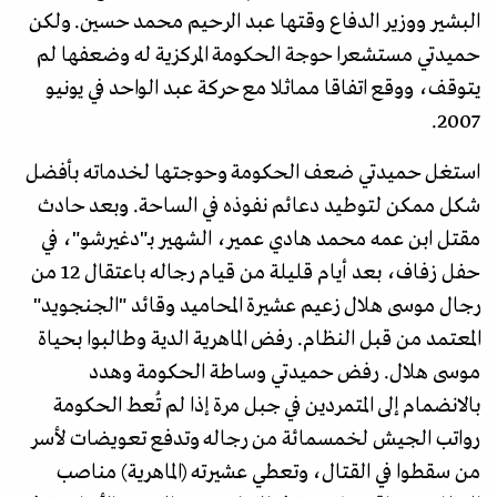
البشير ووزير الدفاع وقتها عبد الرحيم محمد حسين. ولكن
حميدتي مستشعرا حوجة الحكومة المركزية له وضعفها لم
يتوقف، ووقع اتفاقا مماثلا مع حركة عبد الواحد في يونيو
2007.
استغل حميدتي ضعف الحكومة وحوجتها لخدماته بأفضل
شكل ممكن لتوطيد دعائم نفوذه في الساحة. وبعد حادث
مقتل ابن عمه محمد هادي عمير، الشهير بـ"دغيرشو"، في
حفل زفاف، بعد أيام قليلة من قيام رجاله باعتقال 12 من
رجال موسى هلال زعيم عشيرة المحاميد وقائد "الجنجويد"
المعتمد من قبل النظام. رفض الماهرية الدية وطالبوا بحياة
موسى هلال. رفض حميدتي وساطة الحكومة وهدد
بالانضمام إلى المتمردين في جبل مرة إذا لم تُعط الحكومة
رواتب الجيش لخمسمائة من رجاله وتدفع تعويضات لأسر
من سقطوا في القتال، وتعطي عشيرته (الماهرية) مناصب