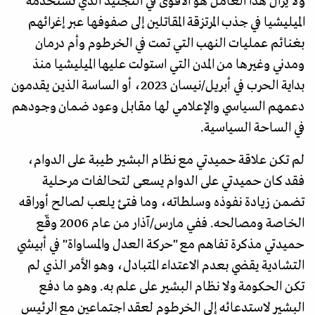
ولا يزال هذا العامل هو الأقوى في التجنيد الذي تستخدمه
الميليشيا في جذب المرتزقة المقاتلين إلى صفوفها عبر إغرائهم
بغنائم عمليات النهب التي تمت في الخرطوم وأم درمان
ومدني وغيرها من المدن التي استولت عليها الميليشيا منذ
بداية الحرب في أبريل/نيسان 2023، أو الساسة الذين يقدمون
دعمهم السياسي والإعلامي لها مقابل وعود ضمان وجودهم
في الساحة السياسية.
لم تكن علاقة حميدتي مع نظام البشير طيبة على الدوام،
فقد كان حميدتي على الدوام يسعى لتحالفات مرحلية
تضمن زيادة نفوذه وسلطاته، وما فتئ يلعب لصالح أوراقه
الخاصة ومصالحه. ففي مارس/آذار من عام 2006 وقّع
حميدتي مذكرة تفاهم مع "حركة العدل والمساواة" في أبيشي
التشادية يقضي بعدم الاعتداء المتبادل، وهو الأمر الذي لم
تكن الحكومة ولا نظام البشير على علم به. وهو ما دفع
البشير لاستدعائه إلى الخرطوم لعقد اجتماعين مع الرئيس