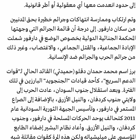
إلى حدود انعدمت معها أي معقولية أو أطر قانونية.
وتم ارتكاب وممارسة انتهاكات وجرائم خطيرة بحق المدنيين
من سكان دارفور. إلى درجة أن قائمة الجرائم التي وجهتها
المحكمة الجنائية الدولية بخصوص الوضع في دارفور شملت
الإبادة الجماعية، والقتل الجماعي، والاغتصاب، وغير ذلك
من جرائم الحرب والجرائم ضد الإنسانية.
برز اسم محمد حمدان دقلو (حميدتي) القائد الحالي لـ"قوات
الدعم السريع"، كأحد قيادات "الجنجويد" البارزين في تلك
الفترة. وبعد استقلال جنوب السودان، عادت الحرب إلى
ولايتي جنوب كردفان، والنيل الأزرق، بالإضافة إلى الصراع
المستمر في دارفور، وتأسيس الجبهة الثورية السودانية عام
2011 كتحالف يوحد الحركات المسلحة في دارفور، وجنوب
كردفان، والنيل الأزرق. وأعاد نظام البشير إضفاء الطابع
المؤسسي على ميليشياته ولكن هذه المرة كقوات مقاتلة شبه