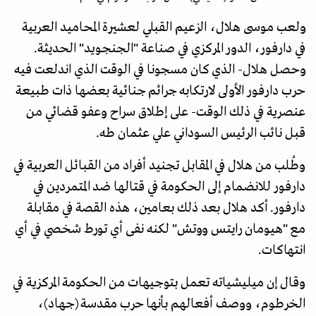
ولعب موسى هلال، الزعيم القبلي لعشيرة المحاميد العربية
في دارفور، الدور المركزي في صناعة "الجنجويد" الحديثة.
وحصل هلال- الذي كان مسجونا في الوقت الذي اندلعت فيه
حرب دارفور الأولى لارتكابه جرائم جنائية بعضها ذات طبيعة
عنصرية في ذلك الوقت- على إطلاق سراح وعفو قضائي من
قبل نائب الرئيس السوداني علي عثمان طه.
وطُلب من هلال في المقابل تجنيد أفراد من القبائل العربية في
دارفور للانضمام إلى الحكومة في قتالها ضد المتمردين في
دارفور. أكد هلال بعد ذلك بعامين، هذه القصة في مقابلة
مع "هيومان رايتس ووتش" لكنه نفى أي تورط شخصي في أي
انتهاكات.
وقال إن ميليشياته تعمل بتوجيهات من الحكومة المركزية في
الخرطوم، ووصف أفعالهم بأنها حرب مقدسة (جهاد)،