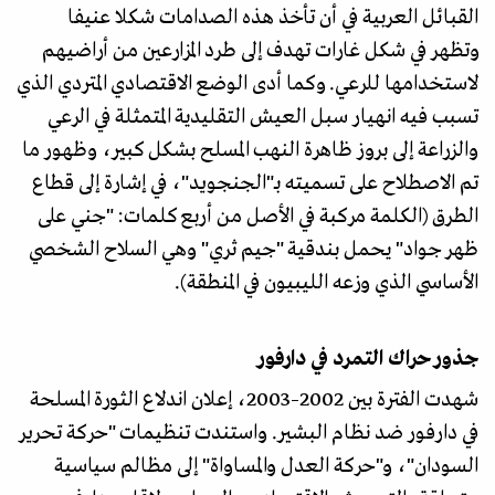
القبائل العربية في أن تأخذ هذه الصدامات شكلا عنيفا
وتظهر في شكل غارات تهدف إلى طرد المزارعين من أراضيهم
لاستخدامها للرعي. وكما أدى الوضع الاقتصادي المتردي الذي
تسبب فيه انهيار سبل العيش التقليدية المتمثلة في الرعي
والزراعة إلى بروز ظاهرة النهب المسلح بشكل كبير، وظهور ما
تم الاصطلاح على تسميته بـ"الجنجويد"، في إشارة إلى قطاع
الطرق (الكلمة مركبة في الأصل من أربع كلمات: "جني على
ظهر جواد" يحمل بندقية "جيم ثري" وهي السلاح الشخصي
الأساسي الذي وزعه الليبيون في المنطقة).
جذور حراك التمرد في دارفور
شهدت الفترة بين 2002–2003، إعلان اندلاع الثورة المسلحة
في دارفور ضد نظام البشير. واستندت تنظيمات "حركة تحرير
السودان"، و"حركة العدل والمساواة" إلى مظالم سياسية