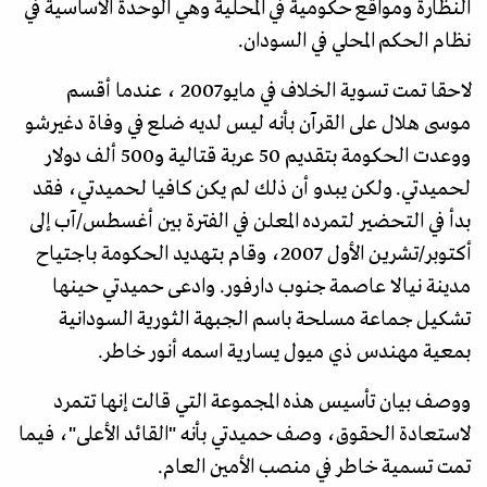
النظارة ومواقع حكومية في المحلية وهي الوحدة الأساسية في
نظام الحكم المحلي في السودان.
لاحقا تمت تسوية الخلاف في مايو2007 ، عندما أقسم
موسى هلال على القرآن بأنه ليس لديه ضلع في وفاة دغيرشو
ووعدت الحكومة بتقديم 50 عربة قتالية و500 ألف دولار
لحميدتي. ولكن يبدو أن ذلك لم يكن كافيا لحميدتي، فقد
بدأ في التحضير لتمرده المعلن في الفترة بين أغسطس/آب إلى
أكتوبر/تشرين الأول 2007، وقام بتهديد الحكومة باجتياح
مدينة نيالا عاصمة جنوب دارفور. وادعى حميدتي حينها
تشكيل جماعة مسلحة باسم الجبهة الثورية السودانية
بمعية مهندس ذي ميول يسارية اسمه أنور خاطر.
ووصف بيان تأسيس هذه المجموعة التي قالت إنها تتمرد
لاستعادة الحقوق، وصف حميدتي بأنه "القائد الأعلى"، فيما
تمت تسمية خاطر في منصب الأمين العام.