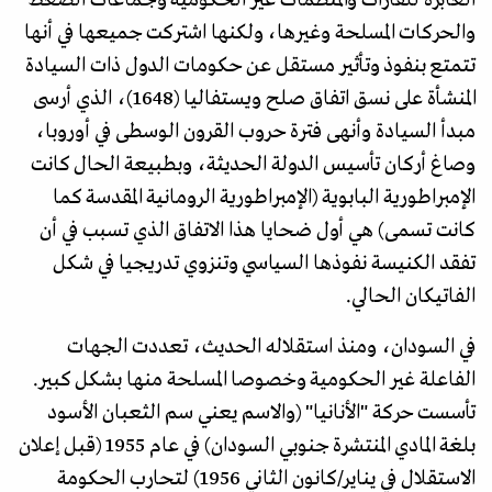
العابرة للقارات والمنظمات غير الحكومية وجماعات الضغط
والحركات المسلحة وغيرها، ولكنها اشتركت جميعها في أنها
تتمتع بنفوذ وتأثير مستقل عن حكومات الدول ذات السيادة
المنشأة على نسق اتفاق صلح ويستفاليا (1648)، الذي أرسى
مبدأ السيادة وأنهى فترة حروب القرون الوسطى في أوروبا،
وصاغ أركان تأسيس الدولة الحديثة، وبطبيعة الحال كانت
الإمبراطورية البابوية (الإمبراطورية الرومانية المقدسة كما
كانت تسمى) هي أول ضحايا هذا الاتفاق الذي تسبب في أن
تفقد الكنيسة نفوذها السياسي وتنزوي تدريجيا في شكل
الفاتيكان الحالي.
في السودان، ومنذ استقلاله الحديث، تعددت الجهات
الفاعلة غير الحكومية وخصوصا المسلحة منها بشكل كبير.
تأسست حركة "الأنانيا" (والاسم يعني سم الثعبان الأسود
بلغة المادي المنتشرة جنوبي السودان) في عام 1955 (قبل إعلان
الاستقلال في يناير/كانون الثاني 1956) لتحارب الحكومة