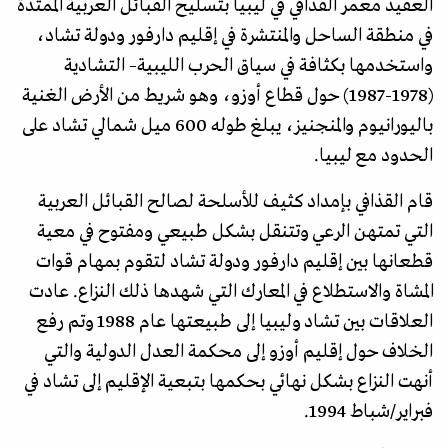
العقيد معمر القذافي في ليبيا بتسليح القبائل العربية الممتدة
في منطقة الساحل والمنتشرة في إقليم دارفور ودولة تشاد،
واستخدمها بكثافة في سياق الحرب الليبية– التشادية
(1978-1987) حول قطاع أوزو، وهو شريط من الأرض الغنية
باليورانيوم والمنجنيز، يبلغ طوله 600 ميل شمالي تشاد على
الحدود مع ليبيا.
قام القذافي بإمداد كثيف للأسلحة لصالح القبائل العربية
التي تمتهن الرعي وتتنقل بشكل طبيعي ومفتوح في معية
قطعانها بين إقليم دارفور ودولة تشاد لتقوم بمهام قوات
المشاة والاستطلاع في المعارك التي شهدها ذلك النزاع. عادت
العلاقات بين تشاد وليبيا إلى طبيعتها عام 1988 وتم رفع
الخلاف حول إقليم أوزو إلى محكمة العدل الدولية والتي
أنهت النزاع بشكل نهائي بحكمها بتبعية الإقليم إلى تشاد في
فبراير/شباط 1994.