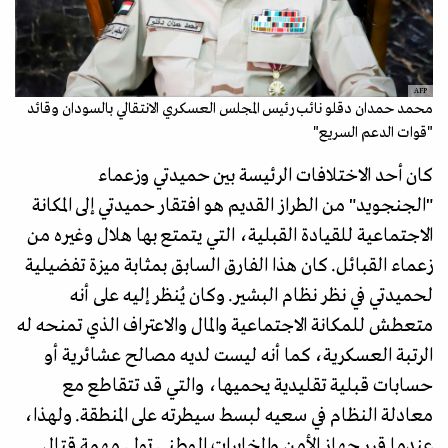
AFP
محمد حمدان دقلو نائب رئيس المجلس العسكري الانتقالي بالسودان وقائد
"قوات الدعم السريع"
كان أحد الاختلافات الرئيسة بين حميدتي وزعماء
"الجنجويد" من الطراز القديم هو افتقار حميدتي إلى المكانة
الاجتماعية للقيادة القبلية، التي يتمتع بها هلال وغيره من
زعماء القبائل. كان هذا الفارق السابق بمثابة ميزة تفضيلية
لحميدتي في نظر نظام البشير. وكان يُنظر إليه على أنه
متعطش للمكانة الاجتماعية والمال والاعتراف الذي تمنحه له
الرتبة العسكرية، كما أنه ليست لديه مصالح عشائرية أو
حسابات قبلية تقليدية يحميها، والتي قد تتقاطع مع
معادلة النظام في سعيه لبسط سيطرته على المنطقة. ولهذا،
عندما قرر جهاز الأمن والمخابرات الوطني تولي مهمة قتال