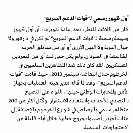
أول ظهور رسمي لـ"قوات الدعم السريع"
كان من اللافت للنظر، بعد إعادة تدويرها، أن أول ظهور
ومهمة رسمية لـ"قوات الدعم السريع" لم تكن في دارفور ولا
جبال النوبة ولا النيل الأزرق أو أي من مناطق الحرب
الشاسعة في السودان. ولم يكن حتى ضد أي من المتمردين
العسكريين. لقد كان ذلك ضد المتظاهرين السلميين في
الخرطوم خلال انتفاضة سبتمبر 2013، حيث قامت "قوات
الدعم السريع"- وفقا لما قاله مدير هيئة العمليات بجهاز
الأمن والمخابرات الوطني حينها، اللواء علي النصيح–
بالتصدي للأحداث واستعادة الاستقرار. وقُتل أكثر من 200
متظاهر سلمي بالرصاص في شوارع الخرطوم بالإضافة إلى
مئات آخرين أصيبوا بجروح خطيرة خلال أيام قليلة من
الاحتجاجات السلمية.