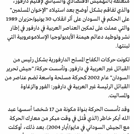
متعلقة بالتهميش الاقتصادي والسياسي لإقليم دارفور،
والذي تفاقم بشكل أوضح بعد استيلاء "الإخوان المسلمين"
على الحكم في السودان على أثر انقلاب 30 يونيو/حزيران 1989
والتي عملت على تمكين العناصر العربية في دارفور في إطار
نشر وتوطيد دعائم هيمنة الأيديولوجيا الإسلاموعروبية التي
تبنتها.
تكونت حركات الكفاح المسلح الدارفورية بشكل رئيس من
القبائل غير العربية في دارفور. وتأسست حركة/ "جيش تحرير
السودان" عام 2002 كحركة مسلحة واسعة تضم عناصر من
القبائل الرئيسة غير العربية في دارفور: الفور والزغاوة
والمساليت.
وقد تأسست الحركة بنواة مكونة من 17 شخصا أسسها عبد
الله أبكر خاطر (الذي قُتل في وقت مبكر من معارك الحركة
مع الجيش السوداني في مايو/أيار 2004). بعد ذلك، أوكلت