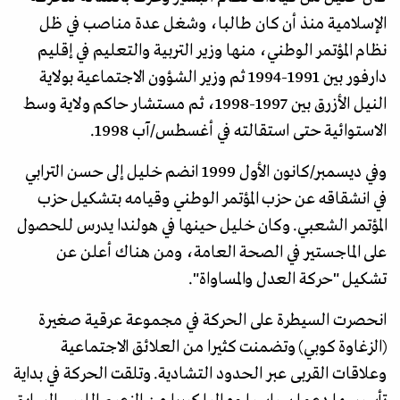
الإسلامية منذ أن كان طالبا، وشغل عدة مناصب في ظل
نظام المؤتمر الوطني، منها وزير التربية والتعليم في إقليم
دارفور بين 1991-1994 ثم وزير الشؤون الاجتماعية بولاية
النيل الأزرق بين 1997-1998، ثم مستشار حاكم ولاية وسط
الاستوائية حتى استقالته في أغسطس/آب 1998.
وفي ديسمبر/كانون الأول 1999 انضم خليل إلى حسن الترابي
في انشقاقه عن حزب المؤتمر الوطني وقيامه بتشكيل حزب
المؤتمر الشعبي. وكان خليل حينها في هولندا يدرس للحصول
على الماجستير في الصحة العامة، ومن هناك أعلن عن
تشكيل "حركة العدل والمساواة".
انحصرت السيطرة على الحركة في مجموعة عرقية صغيرة
(الزغاوة كوبي) وتضمنت كثيرا من العلائق الاجتماعية
وعلاقات القربى عبر الحدود التشادية. وتلقت الحركة في بداية