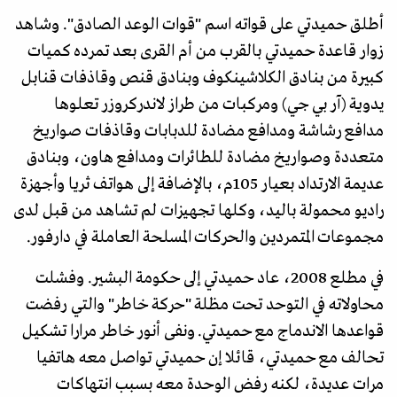
أطلق حميدتي على قواته اسم "قوات الوعد الصادق". وشاهد
زوار قاعدة حميدتي بالقرب من أم القرى بعد تمرده كميات
كبيرة من بنادق الكلاشينكوف وبنادق قنص وقاذفات قنابل
يدوية (آر بي جي) ومركبات من طراز لاندركروزر تعلوها
مدافع رشاشة ومدافع مضادة للدبابات وقاذفات صواريخ
متعددة وصواريخ مضادة للطائرات ومدافع هاون، وبنادق
عديمة الارتداد بعيار 105م، بالإضافة إلى هواتف ثريا وأجهزة
راديو محمولة باليد، وكلها تجهيزات لم تشاهد من قبل لدى
مجموعات المتمردين والحركات المسلحة العاملة في دارفور.
في مطلع 2008، عاد حميدتي إلى حكومة البشير. وفشلت
محاولاته في التوحد تحت مظلة "حركة خاطر" والتي رفضت
قواعدها الاندماج مع حميدتي. ونفى أنور خاطر مرارا تشكيل
تحالف مع حميدتي، قائلا إن حميدتي تواصل معه هاتفيا
مرات عديدة، لكنه رفض الوحدة معه بسبب انتهاكات