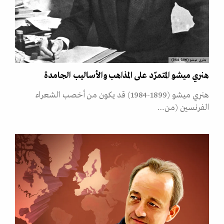
هنري ميشو (1899-1984)
هنري ميشو المتمرّد على المذاهب والأساليب الجامدة
هنري ميشو (1899-1984) قد يكون من أخصب الشعراء
الفرنسين (من…