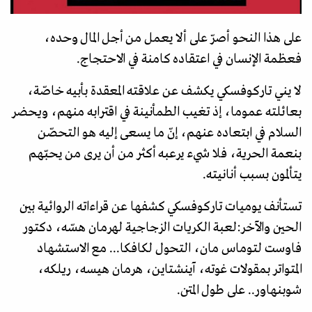
على هذا النحو أصرّ على ألا يعمل من أجل المال وحده،
فعظمة الإنسان في اعتقاده كامنة في الاحتجاج.
لا يني تاركوفسكي يكشف عن علاقته المعقدة بأبيه خاصّة،
بعائلته عموما، إذ تغيب الطمأنينة في اقترابه منهم، ويحضر
السلام في ابتعاده عنهم، إنّ ما يسعى إليه هو التحصّن
بنعمة الحرية، فلا شيء يرعبه أكثر من أن يرى من يحبّهم
يتألمون بسبب أنانيته.
تستأنف يوميات تاركوفسكي كشفها عن قراءاته الروائية بين
الحين والآخر:لعبة الكريات الزجاجية لهرمان هسّه، دكتور
فاوست لتوماس مان، التحول لكافكا... مع الاستشهاد
المتواتر بمقولات غوته، آينشتاين، هرمان هيسه، ريلكه،
شوبنهاور.. على طول المتن.