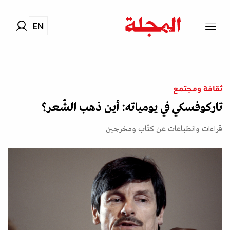
EN
ثقافة ومجتمع
تاركوفسكي في يومياته: أين ذهب الشّعر؟
قراءات وانطباعات عن كتّاب ومخرجين