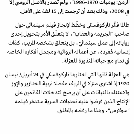
الزمن: يوميات 1970-1986"، ولم تصدر بالأصل الروسي إلا
في 2008، وذلك بعد أن ترجمت إلى 15 لغة على الأقل.
طالما فكّر تاركوفسكي وخطّط لإنجاز فيلم سينمائي حول
صاحب "الجريمة والعقاب"، لا يتعلّق الأمر بتحويل إحدى
رواياته إلى عمل سينمائيّ، بل يتعلق بشخصه المريب، كذات
إنسانية مُفردة، عن أعماله الروائية ومجمل أفكاره الخاصة
في تماهٍ مع حياته المنذورة للعزلة.
هي العزلة ذاتها التي اختارها تاركوفسكي في 24 أبريل/ نيسان
1970 إذ اشترى منزلا في الريف مفضلا تربية الخنازير والإوز
والاعتناء بالنباتات على أن يرضخ لتدخلات القائمين على
الإنتاج الذين فرضوا عليه تعديلات قسرية ستدمّر فيلمه
"سولارس"، وهذا ما رفضه بالمطلق.