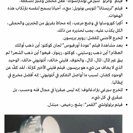
فيلم "واترلو" لسيرغي بوندارتشوك: عقل مخجل ومثير للشفقة.
فيلم "تريستانا" للويس بونويل: سيّء، أحيانا يسمح لنفسه بارتكاب هذه
الهفوات.
أكيرا كوروساوا في وضع مرعب، إنه محاط بفريق من المخبرين والحمقى،
الكل يكذب عليه، يجب تحذيره من ذلك.
المخرج الأجنبي المفضل: روبير بريسون.
بعد مشاهدة فيلم "عودة أورفيوس" لجان كوكتو: أين ذهب أولئك
العظام؟ أين ذهب روسليني، كوكتو، رينوار، فيغو؟ أين ذهب الشعر؟ لم
يبق غير المال، المال، المال، والخوف. فليني خائف، أنتونيوني خائف، الوحيد
الذي لا يخاف من شيء هو بريسون. فيلم فليني الأخير كارثة، لقد كفّ عن
الوجود كفنان. لسبب ما أواصل التفكير في أنتونيوني: إنه أفضل مخرج في
إيطاليا.
المخرج سيرغي بارادغانوف: إنه ليس عبقريا في مجال فنه وحسب، بل
عبقري في كل شيء.
فيلم برتولوتشي "القمر": بشع، رخيص، مبتذل.