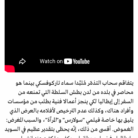
يتفاقم سحاب التذمّر مُلبِّدا سماء تاركوفسكي بينما هو
محاصر في بلده من لدن بطش السلطة التي تمنعه من
السفر إلى إيطاليا لكي ينجز أعمالا فنية بطلب من مؤسسات
وأفراد هناك، وكذلك عدم الترخيص لأفلامه بالعرض الذي
يليق بها خاصة فيلمي "سولارس" و"المرآة"، والسبب المغرض:
الغموض. أقسى من ذلك، إنّه يحظى بتقدير عظيم في السويد