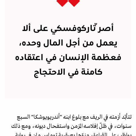
أصرّ تاركوفسكي على ألا
يعمل من أجل المال وحده،
فعظمة الإنسان في اعتقاده
كامنة في الاحتجاج
تتأبّد أزمته في الريف مع بلوغ ابنه "أندريويوشكا" السبع
سنوات، في ظلّ إفلاسه المزمن واستفحال ديونه، ومع ذلك
يواظب على القراءة، منوّها بعبقرية توماس مان في رواية