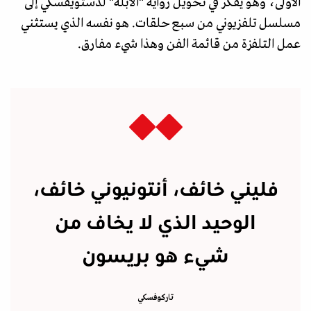
الأولى، وهو يفكّر في تحويل رواية "الأبله" لدستويفسكي إلى
مسلسل تلفزيوني من سبع حلقات. هو نفسه الذي يستثني
عمل التلفزة من قائمة الفن وهذا شيء مفارق.
فليني خائف، أنتونيوني خائف،
الوحيد الذي لا يخاف من
شيء هو بريسون
تاركوفسكي