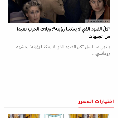
مارك روفالو وأريا ميا لوبيرتي
"كلّ الضوء الذي لا يمكننا رؤيته": ويلات الحرب بعيدا
من الجبهات
ينتهي مسلسل "كل الضوء الذي لا يمكننا رؤيته" بمشهد
رومانسي…
اختيارات المحرر