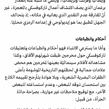
وإيطاليا وفرنسا وبريطانيا، ويكفي ما كتبه عنه إنغمار
برغمان الذي يصف اكتشاف أعمال تاركوفسكي بالمعجزة، غير
أنّ المفارقة عدم التقدير الذي يعانيه في مكانه، إذ يتحالف
الجهل المطبق بما هو إيديولوجي في إعدامه الرمزي محليّا.
أحكام وانطباعات
وأمّا ما يسترعي الانتباه فهو أحكام وانطباعات وتعليقات
تاركوفسكي حول مخرجين طبقت شهرتهم الآفاق، وكذا
مشاهداته لأفلام سينمائيّة بعينها لمخرجين هم محض
علامات جمالية في لحظتهم التاريخية الموشومة بأعتى
الطفرات البصرية الشعرية، وبلا هوادة يتأرجح تقييمه اللاذع
بين استحسان ذوقه للبعض، وعدم استساغته للبعض
الآخر، مع توقيع ملاحظات غير مواربة، بصراحة حادّة
الجرأة، من قبيل: