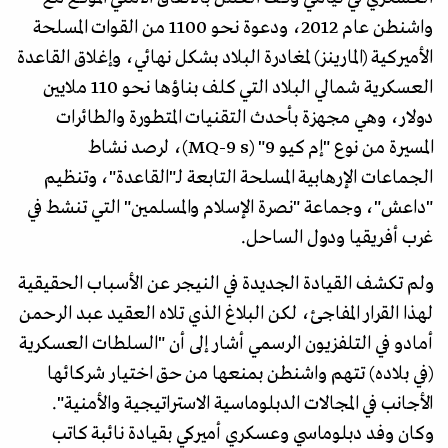
واشنطن عام 2012، ودعوة نحو 1100 من القوات المسلحة
الأميركية (المارينز) لمغادرة البلاد بشكل نهائي، وإغلاق القاعدة
العسكرية شمالي البلاد التي كلف بناؤها نحو 110 ملايين
دولار، وهي مجهزة بأحدث التقنيات المتطورة والطائرات
المسيرة من نوع "إم كيو 9" (MQ-9 s)، لرصد نشاط
الجماعات الإرهابية المسلحة التابعة لـ"القاعدة"، وتنظيم
"داعش"، وجماعة "نصرة الإسلام والمسلمين" التي تنشط في
غرب أفريقيا ودول الساحل.
ولم تكشف القيادة الجديدة في النيجر عن الأسباب الحقيقية
لهذا القرار المفاجئ، لكن البلاغ الذي تلاه العقيد عبد الرحمن
أمادو في التلفزيون الرسمي أشار إلى أن "السلطات العسكرية
(في بلاده) تتهم واشنطن بمنعها من حق اختيار شركائها
الأجانب في المجالات الدبلوماسية الاستراتيجية والأمنية".
وكان وفد دبلوماسي وعسكري أميركي بقيادة نائبة كاتب