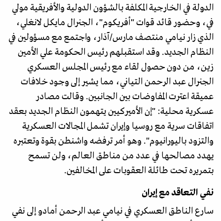
الدولة في الخارجية المكلفة بالشؤون الدولية والأفريقية مولي
في، وحضور قائد قوات "أفريكوم"، الجنرال مايكل لانغلي،
الذي زار نيامي منتصف مارس/آذار، واجتمع مع مسؤولين في
النظام الجديد. وقد استقبلهم رئيس الحكومة علي الأمين
زين، من دون حصول لقاء مع رئيس المجلس العسكري
الجنرال عبد الرحمن التياني، مما يشير إلى وجود خلافات
عميقة اعترت المفاوضات بين الجانبين. وقالت مصادر
عسكرية محلية: "إن الأميركيين يتهمون النظام الجديد بعقد
اتفاقات سرية مع روسيا وإيران تشمل المجالات العسكرية
والتزود باليورانيوم". وهو أمر ترفضه واشنطن بقوة وتعتبره
يهدد مصالحها في عدد من مناطق العالم، ولن تسمح
بتمريره تحت طائلة العقوبات على المخالفين.
نفي التعاقد مع إيران
سارع الناطق العسكري في نيامي عبد الرحمن أمادو إلى نفي