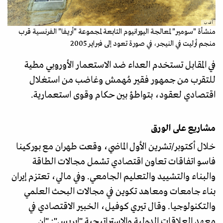
أ ف ب
منشأة "سومير" لمعالجة اليورانيوم التابعة لمجموعة "أريفا" الفرنسية قرب
منجم أرليت في النيجر، في صورة تعود إلى فبراير 2005
في المقابل تستخدم العداء ضد الاستعمار الأوروبي مطية
للتقرب من جمهور فقير مُهمش وغاضب من استغلال
اقتصادي لعقود، بتواطؤ بين حكام وقوى استعمارية.
مشاريع على الورق
خلال أكتوبر/تشرين الأول الماضي، وقعت طهران مع بوركينا
فاسو اتفاقات تعاون اقتصادي تشمل مجالات الطاقة
والبناء والتشييد والتعليم الجامعي. وفي مالي، تعتزم إيران
بناء جامعات ومعاهد تكوين في مجالات البحث العلمي
والتكنولوجيا. وقال تيري كوفيل، الخبير الاقتصادي في
معهد العلاقات الدولية والاستراتيجية "إيريس": "إن