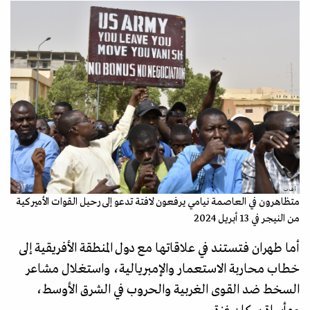
أ ف ب
متظاهرون في العاصمة نيامي يرفعون لافتة تدعو إلى رحيل القوات الأميركية
من النيجر في 13 أبريل 2024
أما طهران فتستند في علاقاتها مع دول المنطقة الأفريقية إلى
خطاب محاربة الاستعمار والإمبريالية، واستغلال مشاعر
السخط ضد القوى الغربية والحروب في الشرق الأوسط،