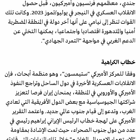
جندي، معظمهم فرنسيون وأميركيون، قبل حصول
الانقلاب العسكري في النيجر في يوليو/تموز 2023. وكانت تلك
القوات تنظر إلى نيامي على أنها آخر دولة في المنطقة المضطربة
أمنيا والمتدهورة اقتصاديا واجتماعيا، يمكنها التخلي عن
الدعم الغربي في مواجهة "التمرد الجهادي".
خطاب الكراهية
وفقا للمركز الأميركي "ستيمسون"، وهو منظمة أبحاث، فإن
الانقلابات العسكرية الأخيرة في دول الساحل وتراجع النفوذ
الأميركي والأوروبي في المنطقة، يمنحان إيران فرصا لتعزيز
شراكتها الجيوسياسية مع بعض الدول الأفريقية التي تعادي
الغرب، وتدعو إلى قيام جنوب عالمي جديد. واعتمد التقرير
الأميركي على لهجة خطاب الرئيس الإيراني إبراهيم رئيسي في
عدد من دول جنوب الصحراء، حيث تمت الإشادة بمقاومة
"الاستعمار الإمبريالي الغاشم" خلال تلك الزيارات التي قادته