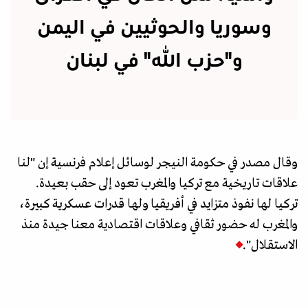
وسوريا والحوثيين في اليمن
و"حزب الله" في لبنان
وقال مصدر في حكومة النيجر لوسائل إعلام فرنسية إن "لنا
علاقات تاريخية مع تركيا والمغرب تعود إلى حقب بعيدة.
تركيا لها نفوذ متزايد في أفريقيا ولها قدرات عسكرية كبيرة،
والمغرب له حضور ثقافي وعلاقات اقتصادية معنا جيدة منذ
الاستقلال".