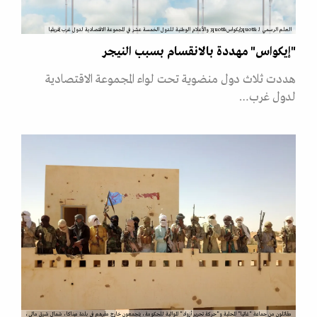
العلم الرسمي لـ &quot;إيكواس&quot; والأعلام الوطنية للدول الخمسة عشر في المجموعة الاقتصادية لدول غرب إفريقيا
"إيكواس" مهددة بالانقسام بسبب النيجر
هددت ثلاث دول منضوية تحت لواء المجموعة الاقتصادية
لدول غرب…
مقاتلون من جماعة "غاتيا" المحلية و"حركة تحرير أزواد" الموالية للحكومة، يتجمعون خارج مقرهم في بلدة ميناكا، شمال شرق مالي،