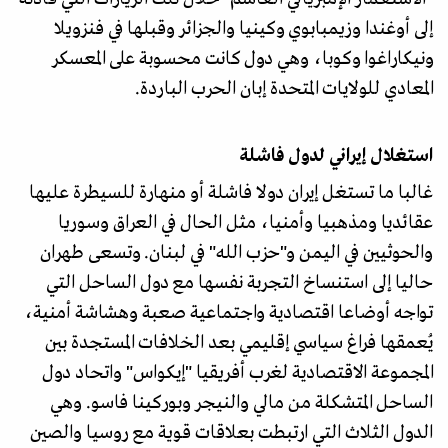
إلى أوغندا وزيمبابوي وكينيا والجزائر وقبلها في فنزويلا
ونيكاراغوا وكوبا، وهي دول كانت محسوبة على المعسكر
المعادي للولايات المتحدة إبان الحرب الباردة.
استغلال إيراني لدول فاشلة
غالبا ما تستغل إيران دولا فاشلة أو منهارة للسيطرة عليها
عقائديا ومذهبيا وأمنيا، مثل الحال في العراق وسوريا
والحوثيين في اليمن و"حزب الله" في لبنان. وتسعى طهران
حاليا إلى استنساخ التجربة نفسها مع دول الساحل التي
تواجه أوضاعا اقتصادية واجتماعية صعبة وهشاشة أمنية،
يُعمقها فراغ سياسي إقليمي بعد الخلافات المستجدة بين
المجموعة الاقتصادية لغرب أفريقيا "إيكواس" واتحاد دول
الساحل المتشكلة من مالي والنيجر وبوركينا فاسو. وهي
الدول الثلاث التي ارتبطت بعلاقات قوية مع روسيا والصين