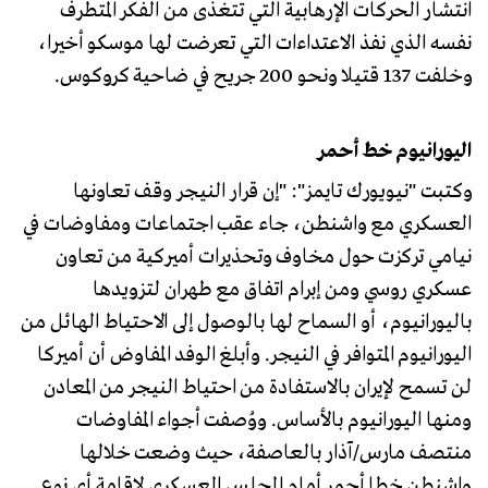
انتشار الحركات الإرهابية التي تتغذى من الفكر المتطرف
نفسه الذي نفذ الاعتداءات التي تعرضت لها موسكو أخيرا،
وخلفت 137 قتيلا ونحو 200 جريح في ضاحية كروكوس.
اليورانيوم خط أحمر
وكتبت "نيويورك تايمز": "إن قرار النيجر وقف تعاونها
العسكري مع واشنطن، جاء عقب اجتماعات ومفاوضات في
نيامي تركزت حول مخاوف وتحذيرات أميركية من تعاون
عسكري روسي ومن إبرام اتفاق مع طهران لتزويدها
باليورانيوم، أو السماح لها بالوصول إلى الاحتياط الهائل من
اليورانيوم المتوافر في النيجر. وأبلغ الوفد المفاوض أن أميركا
لن تسمح لإيران بالاستفادة من احتياط النيجر من المعادن
ومنها اليورانيوم بالأساس. ووُصفت أجواء المفاوضات
منتصف مارس/آذار بالعاصفة، حيث وضعت خلالها
واشنطن خطا أحمر أمام المجلس العسكري لإقامة أي نوع