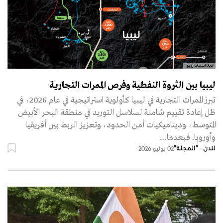
ديانا إستيفانيا روبيو
ليبيا بين الثروة النفطية وفرص الممرات التجارية
تبرز الممرات التجارية في ليبيا كأولوية استراتيجية في عام 2026، في
ظل إعادة تقييم شاملة لسلاسل التوريد في منطقة البحر الأبيض
المتوسط، وديناميكيات أمن الحدود، وتعزيز الربط بين أفريقيا
وأوروبا. فبعدما…
لندن - "المجلة"
02 يوليو 2026