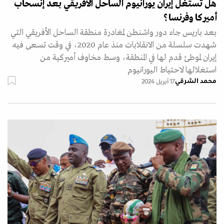
هل تستغل إيران يورانيوم الساحل الأفريقي بعد إنسحاب
أميركا وفرنسا؟
بعد باريس جاء دور واشنطن لمغادرة منطقة الساحل الأفريقي التي
شهدت سلسلة من الانقلابات منذ عام 2020، في وقت تسعى فيه
إيران لموطئ قدم لها في المنطقة، وسط مخاوف أميركية من
استغلالها لاحتياط اليورانيوم
محمد الشرقي
17 أبريل 2024