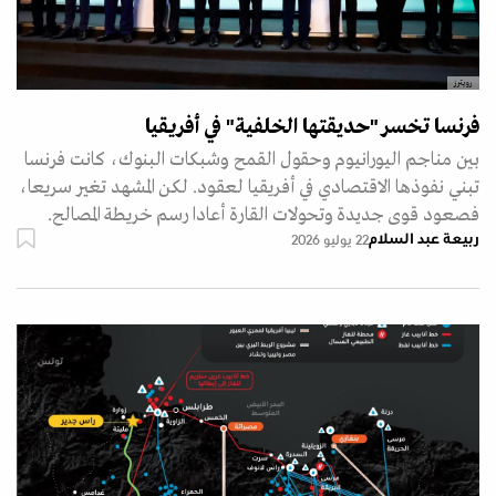
رويترز
فرنسا تخسر "حديقتها الخلفية" في أفريقيا
بين مناجم اليورانيوم وحقول القمح وشبكات البنوك، كانت فرنسا
تبني نفوذها الاقتصادي في أفريقيا لعقود. لكن المشهد تغير سريعا،
فصعود قوى جديدة وتحولات القارة أعادا رسم خريطة المصالح.
ربيعة عبد السلام
22 يوليو 2026