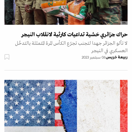
EPA
حراك جزائري خشية تداعيات كارثية لانقلاب النيجر
لا تألو الجزائر جهدا لتجنب تجرّع الكأس المرة المتمثلة بالتدخّل
العسكري في النيجر
ربيعة خريس
06 سبتمبر 2023