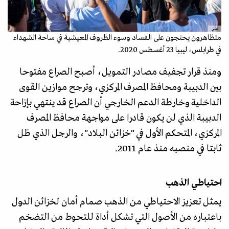
غيتي
متظاهرون يحتجون على الفساد وسوء الظروف المعيشية في ساحة الشهداء
في طرابلس، ليبيا 23 أغسطس 2020.
ومنذ قرار تجفيف مصادر التمويل، أصبح الصراع مفتوحا
بين الدبيبة ومحافظ المصرف المركزي، وترجح موازين القوى
الداخلية وخارطة الدعم الخارجي أن الصراع قد ينتهي بإزاحة
الدبيبة الذي لن يكون قادرا على مواجهة محافظ المصرف
المركزي، المتحكم الأول في "خزائن البلاد"، والرجل الذي ظل
ثابتا في منصبه منذ عام 2011.
احتياطي الذهب
يمثل تعزيز الاحتياطي من الذهب صمام أمان لخزائن الدول
باعتباره من الأصول التي تشكل أداة للتحوط من التضخم