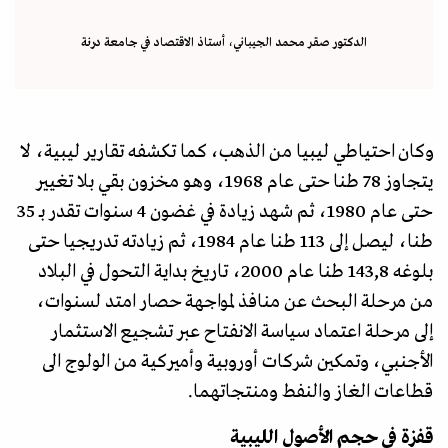
الدكتور صقر محمد الجيباني، أستاذ الاقتصاد في جامعة درنة
وكان احتياطي ليبيا من الذهب، كما تكشفه تقارير ليبية، لا
يتجاوز 78 طنا حتى عام 1968، وهو مخزون بقي بلا تغيير
حتى عام 1980، ثم شهد زيادة في غضون 4 سنوات تقدر بـ 35
طنا، ليصل إلى 113 طنا عام 1984، ثم زيادته تدريجيا حتى
بلوغه 143,8 طنا عام 2000، تاريخ بداية التحول في البلاد
من مرحلة البحث عن منافذ لمواجهة حصار امتد لسنوات،
إلى مرحلة اعتماد سياسة الانفتاح عبر تشجيع الاستثمار
الأجنبي، وتمكين شركات أوروبية وأميركية من الولوج الى
قطاعات الغاز والنفط ومنتجاتهما.
قفزة في حجم الأصول الليبية