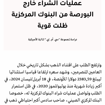
عمليات الشراء خارج
البورصة من البنوك المركزية
ظلت قوية
دراسة لمجموعة "سي. أم. إي." المالية الأميركية
وارتفع الطلب على اقتناء الذهب بشكل تاريخي خلال
العامين المنصرمين، وشهد سعره ارتفاعا قياسيا استث
نائيا
ليبلغ 2383,59
دولارا للأونصة، في 18 أبريل/نيسان 2024، في
أكبر زيادة شهرية منذ يوليو/تموز 2020، في ظل استمرار
الطلب وتواصل عمليات شراء البنوك المركزية له، خصوصا
البنك المركزي الصيني، صاحب سادس أكبر احتياطي ذهب في