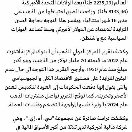
العالم (2235,39 طنا) بعد الولايات المتحدة الأميركية
(8133,46 طنا). ورفعت الصين احتياطها من الذهب على
مدى 16 شهرا متتاليا، ويفسر هذا التوجه بحاجة الصين
المتزايدة للابتعاد عن الدولار الأميركي وسط تصاعد التوترات
السياسية مع واشنطن.
وكشف تقرير للمركز الدولي للذهب أن البنوك المركزية اشترت
عام 2022 ما قيمته 70 مليار دولار من الذهب، وهو أكبر
مبلغ منذ عام 1950. وأرجح التقرير هذا التوجه الى حال عدم
اليقين المتزايدة على مستوى الاقتصاد الكلي والجيوسياسي
والتي يقول إنها دفعت الحكومات إلى العودة لتكديس المعدن
الأصفر وتخزينه. كما توقع التقرير تواصل مشتريات الذهب
عام 2024 بالوتيرة نفسها لمواجهة التضخم وتقلبات العملة.
وكشفت دراسة صادرة عن مجموعة "سي. أم. إي."، وهي
شركة مالية أميركية تدير ثلاثة من أكبر الأسواق المالية في