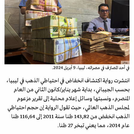
رويترز
في أحد المصارف في مصراته، ليبيا، 9 أبريل 2024.
انتشرت رواية اكتشاف انخفاض في احتياطي الذهب في ليبيا،
بحسب الجيباني، بداية شهر يناير/كانون الثاني من العام
المنصرم، ونسبتها وسائل إعلام محلية إلى تقرير مزعوم
لمجلس الذهب العالمي، حيث تقول الرواية إن حجم احتياطي
الذهب انخفض من 143,82 طنا سنة 2011 إلى 116,64 طنا
عام 2014، مما يعني تبخر 27 طنا.