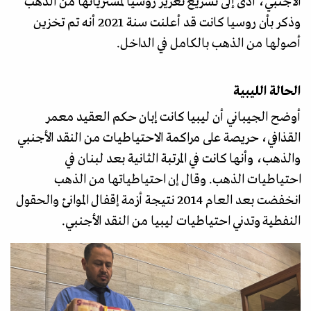
الأجنبي، أدى إلى تسريع تعزيز روسيا لمشترياتها من الذهب
وذكر بأن روسيا كانت قد أعلنت سنة 2021 أنه تم تخزين
أصولها من الذهب بالكامل في الداخل.
الحالة الليبية
أوضح الجيباني أن ليبيا كانت إبان حكم العقيد معمر
القذافي، حريصة على مراكمة الاحتياطيات من النقد الأجنبي
والذهب، وأنها كانت في المرتبة الثانية بعد لبنان في
احتياطيات الذهب. وقال إن احتياطياتها من الذهب
انخفضت بعد العام 2014 نتيجة أزمة إقفال الموانئ والحقول
النفطية وتدني احتياطيات ليبيا من النقد الأجنبي.