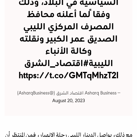
السياسية في البلاد، وذلك
وفقاً لما أعلنه محافظ
المصرف المركزي الليبي
الصديق عمر الكبير ونقلته
وكالة الأنباء
الليبية
#اقتصاد_الشرق
https://t.co/GMTqMhzT2I
— Asharq Business اقتصاد الشرق (@AsharqBusiness)
August 20, 2023
مع ذلك، يواصل الدينار الليبي رحلة الانهيار، فمن المنتظر أن