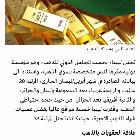
Shutterstock
العلم الليبي وسبائك الذهب.
تحتل ليبيا، بحسب المجلس الدولي للذهب، وهو مؤسسة
دولية مقرها لندن متخصصة بسوق الذهب، واستنادا الى
بياناته الصادرة في شهر أبريل/نيسان الجاري، المرتبة 28
عالميا، والرابعة عربيا، بعد السعودية ولبنان والجزائر،
والثانية أفريقيا بعد الجزائر، من حيث حجم احتياطي
الذهب. وقفزت ليبيا خمسة مواقع عالميا بفضل عمليات
شراء الذهب الاخيرة، حيث كانت تحتل المرتبة 33.
علاقة العقوبات بالذهب