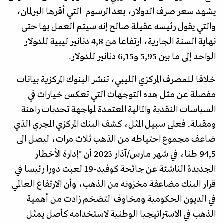
يشهد سعر صرف الدولار، بعد الرسوم التي أقرها البرلمان،
والتي يقول رئيسه عقيلة صالح إنه سيتم العمل بها حتى
نهاية السنة الجارية، ارتفاعا من 4,8 دنانير ليبية للدولار
الواحد إلى ما بين 5,95 و6,15 دنانير للدولار.
خلافا للمصرف المركزي الليبي، تنشر البنوك المركزية بيانات
مفصلة عن مثل هذه التوجهات التي تعكس خيارات في
السياسات النقدية والمالية المعتمدة لمواجهة تحديات راهنة
ومقبلة. فعلى سبيل المثل، كشف البنك المركزي المجري الذي
ضاعف مجموع احتياطه من الذهب ثلاث مرات، ليصل الى
94,5 طنا، في شهر مارس/آذار 2023 أن "إدارة الأخطار
الجديدة الناشئة عن جائحة كوفيد-19 لعبت دورا رئيسا في
قرار البنك مضاعفة مخزونه من الذهب، وأن الارتفاع العالمي
في الديون الحكومية ومخاوف التضخم زادت من أهمية
الذهب في الاستراتيجيا الوطنية لاستخدامه كأصل يمثل