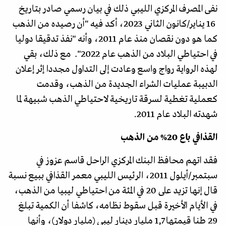
نفى المصرف المركزي الليبي ذلك في بيان رسمي صادر بتاريخ
16 يناير/كانون الثاني 2023، أكد فيه "أن رصيده من الذهب
كما هو دون نقصان منذ عام 2011، وأنه "نفذ تدقيقا دوليا
في احتياطي البلاد من الذهب عام 2022". مع ذلك، بقي
لهذه الرواية رواج واسع وعادت إلى التداول مجددا إثر إعلان
الدبيبة عمليات الشراء الجديدة من الذهب، وقدمت
كعملية تغطية لسرقة تاريخية لاحتياطي الذهب شبيهة لما
شهدته البلاد عام 2011.
القذافي باع 20% من الذهب
فقد اتهم محافظ البنك المركزي الراحل قاسم عزوز في
سبتمبر/أيلول 2011، الرئيس الليبي معمر القذافي ببيع نسبة
قال إنها تزيد على 20 في المئة من احتياطي ليبيا من الذهب،
في الأيام الأخيرة قبل سقوط نظامه، كاشفا أن الكمية تبلغ
29 طنا قيمتها 1,7 مليار دينار ليبي (مليار دولار)، وأنها