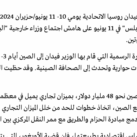
موسكو، وحضرجلسة "بريكس بلس" في 11 يونيو على هامش اجتماع وز
تين.
ت حوارية وتحدث إلى الصحافة الصينية. وقد حظيت الز
يبلغ حجم التجارة بين تركيا والصين نحو 48 مليار دولار، بميزان تجا
مع الصين، اتخاذ خطوات للحد من خلل الميزان التجاري
مج مبادرة الحزام والطريق مع ممر النقل المركزي بين 
ساس اقتصادية بطبيعتها، فإن قضية الأويغور، التي يت