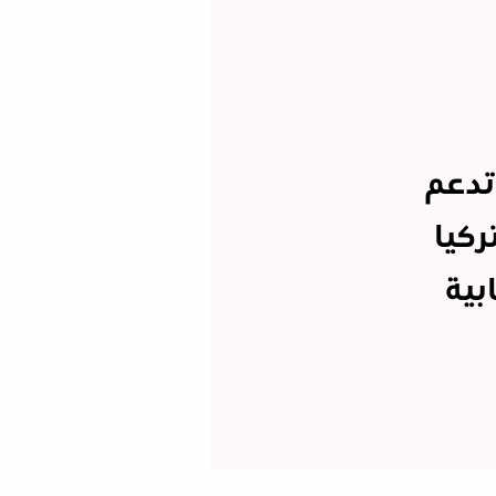
تدعم
ركيا
بية