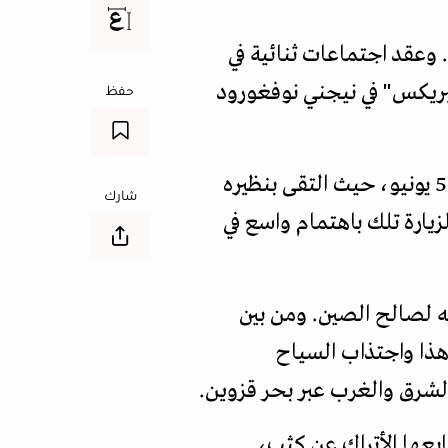
زار وزير الخارجية التركي هاكان فيدان روسيا الاتحادية يومي 10- 11 يونيو/حزيران 2024. وعقد اجتماعات ثنائية في
راء خارجية "البريكس" في نيجني نوفغورود
حفظ
من السهل ربط هذا البيان بالزيارة الرسمية التي قام بها الوزير فيدان إلى الصين أيام 3- 5 يونيو، حيث التقى بنظيره
شارك
يارة تلك باهتمام واسع في
ري يميل في معظمه لصالح الصين. ومن بين
 هذا واجتذاب السياح
الشرق والغرب عبر بحر قزوين.
ابعها الأتراك عن كثب،