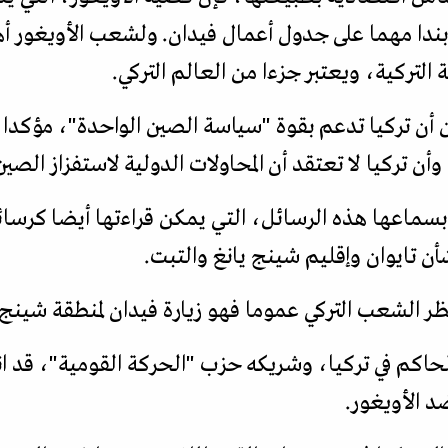
دا مهما على جدول أعمال فيدان. ولشعب الأويغور أه
لتركية، ويعتبر جزءا من العالم التركي.
 أن تركيا تدعم بقوة "سياسة الصين الواحدة"، مؤكدا 
أن تركيا لا تعتقد أن المحاولات الدولية لاستفزاز الصي
بسماعها هذه الرسائل، التي يمكن قراءتها أيضا كرسا
أن تايوان وإقليم شينج يانغ والتبت.
نظر الشعب التركي عموما فهو زيارة فيدان لمنطقة شينج 
لحاكم في تركيا، وشريكه حزب "الحركة القومية"، قد ا
د الأويغور.