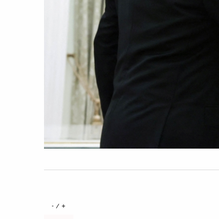
+ / -