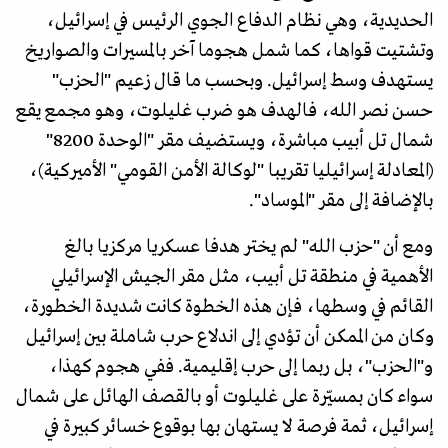
الحديدية، وهي نظام الدفاع الجوي الرئيس في إسرائيل،
وتشتيت قواها، كما شمل هجوما آخر بالمسيرات والصواريخ
يستهدف وسط إسرائيل. وبحسب ما قال زعيم "الحزب"
حسن نصر الله، فالهدف هو ضرب غليلوت، وهو مجمع يقع
شمال تل أبيب مباشرة، ويستضيف مقر "الوحدة 8200"
(المعادلة إسرائيليا تقريبا "لوكالة الأمن القومي" الأميركية)،
بالإضافة إلى مقر "الموساد".
ومع أن "حزب الله" لم يختر هدفا عسكريا مركزيا بالغ
الأهمية في منطقة تل أبيب، مثل مقر الجيش الإسرائيلي
القائم في وسطها، فإن هذه الخطوة كانت شديدة الخطورة،
وكان من الممكن أن تؤدي إلى اندلاع حرب شاملة بين إسرائيل
و"الحزب"، بل ربما إلى حرب إقليمية. ففي هجوم كهذا،
سواء كان بمسيّرة على غليلوت أو بالقصف الهائل على شمال
إسرائيل، ثمة فرصة لا يستهان بها بوقوع خسائر كبيرة في