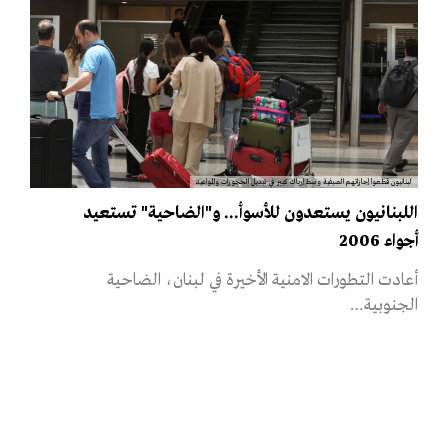
لبنانيون قطعوا إجازاتهم الصيفية وسط إرباك كبير في تبديل الحجوزات والمواعيد
اللبنانيون يستعدون للأسوأ... و"الضاحية" تستعيد
أجواء 2006
أعادت التطورات الامنية الأخيرة في لبنان، الضاحية
الجنوبية…