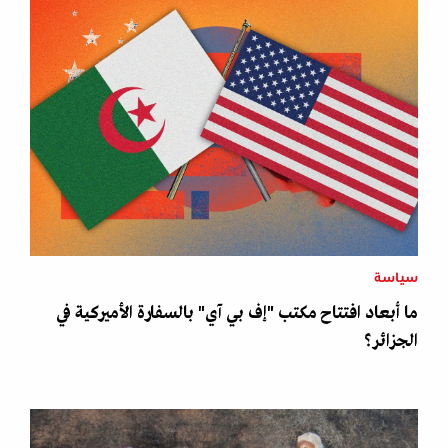
سياسة
ما أبعاد افتتاح مكتب "إف بي آي" بالسفارة الأميركية في
الجزائر؟