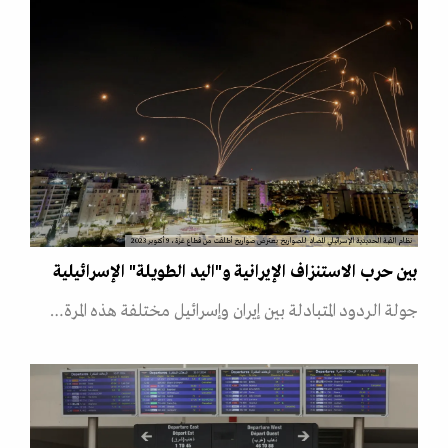
نظام القبة الحديدية الإسرائيلي المضاد للصواريخ يعترض صواريخ أطلقت من قطاع غزة، 9 أكتوبر 2023
بين حرب الاستنزاف الإيرانية و"اليد الطويلة" الإسرائيلية
جولة الردود المتبادلة بين إيران وإسرائيل مختلفة هذه المرة…