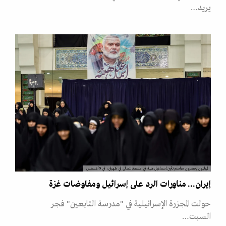
يريد…
إيرانيون يحضرون مراسم تأبين إسماعيل هنية في مسجد المصلى في طهران، في 9 أغسطس
إيران... مناورات الرد على إسرائيل ومفاوضات غزة
حولت المجزرة الإسرائيلية في "مدرسة التابعين" فجر
السبت…