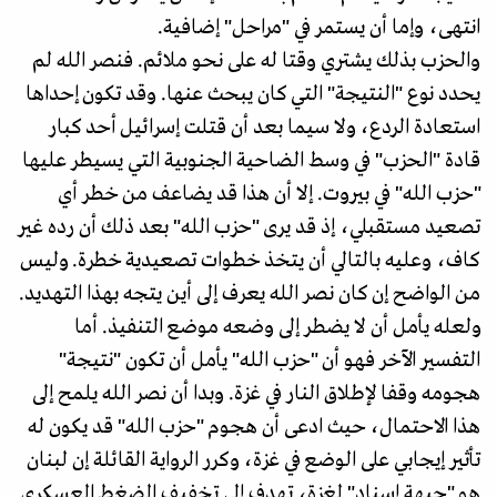
انتهى، وإما أن يستمر في "مراحل" إضافية.
والحزب بذلك يشتري وقتا له على نحو ملائم. فنصر الله لم
يحدد نوع "النتيجة" التي كان يبحث عنها. وقد تكون إحداها
استعادة الردع، ولا سيما بعد أن قتلت إسرائيل أحد كبار
قادة "الحزب" في وسط الضاحية الجنوبية التي يسيطر عليها
"حزب الله" في بيروت. إلا أن هذا قد يضاعف من خطر أي
تصعيد مستقبلي، إذ قد يرى "حزب الله" بعد ذلك أن رده غير
كاف، وعليه بالتالي أن يتخذ خطوات تصعيدية خطرة. وليس
من الواضح إن كان نصر الله يعرف إلى أين يتجه بهذا التهديد.
ولعله يأمل أن لا يضطر إلى وضعه موضع التنفيذ. أما
التفسير الآخر فهو أن "حزب الله" يأمل أن تكون "نتيجة"
هجومه وقفا لإطلاق النار في غزة. وبدا أن نصر الله يلمح إلى
هذا الاحتمال، حيث ادعى أن هجوم "حزب الله" قد يكون له
تأثير إيجابي على الوضع في غزة، وكرر الرواية القائلة إن لبنان
هو "جبهة إسناد" لغزة، تهدف إلى تخفيف الضغط العسكري