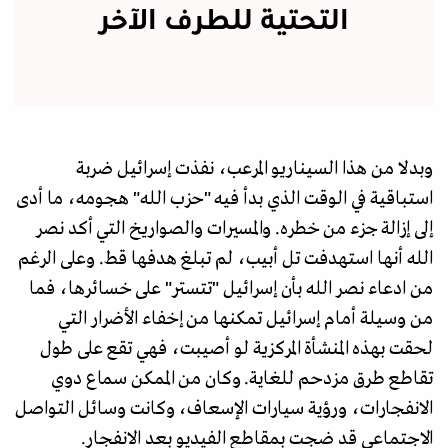
التحتية للطرف الآخر
وبدلا من هذا السيناريو المرعب، نفذت إسرائيل ضربة
استباقية في الوقت الذي بدأ فيه "حزب الله" هجومه، ما أدى
إلى إزالة جزء من خطره. والمسيرات والصواريخ التي أكد نصر
الله أنها استهدفت تل أبيب، لم تبلغ هدفها قط. وعلى الرغم
من ادعاء نصر الله بأن إسرائيل "تتستر" على خسائرها، فما
من وسيلة أمام إسرائيل تمكنها من إخفاء الأضرار التي
لحقت بهذه المنشأة المركزية لو أصيبت، فهي تقع على طول
تقاطع طرق مزدحم للغاية. وكان من الممكن سماع دوي
الانفجارات، ورؤية سيارات الإسعاف، وكانت وسائل التواصل
الاجتماعي قد ضجت بمقاطع الفيديو بعد الانفجار.