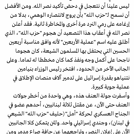
ليس علينا أن نتعجل في دحض تأكيد نصر الله. ومن الأفضل
أن نسمح لـ"حزب الله" بأن يروج لانتصاره الوهمي، بدلا من
إرغامه على رمي النرد مرة أخرى والمخاطرة ثانية. فقد أعلن
نصر الله في أعقاب هذا التصعيد أن هجوم "حزب الله"، الذي
أطلق عليه اسم "عملية الأربعين" لأنه وافق مناسبة أربعين
الحسين التي يحتفل بها المسلمون الشيعة، كان هجوما
ناجحا على أكمل وجه ونفذ كما كان مخططا له تماما. وعلى
الجانب الآخر من الحدود، افتخر رئيس الوزراء بنيامين
نتنياهو بقدرة إسرائيل على تدمير آلاف منصات الإطلاق في
عملية جوية كبيرة.
وأسفرت جولة العنف هذه، وهي واحدة من أخطر جولات
العنف حتى الآن، عن مقتل ثلاثة لبنانيين، أحدهم عضو في
الجناح العسكري لحركة "أمل" (حليف "حزب الله" الشيعي
في لبنان)، وجندي إسرائيلي واحد. ولئن يتمكن كلا الجانبين
الآن على إعلان النصر، وتراجعهما عن حافة صراع مدمر ومن