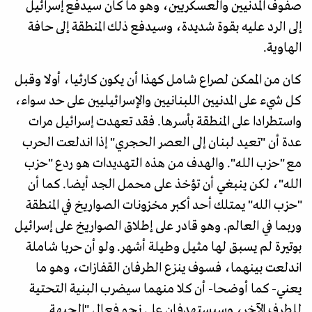
صفوف المدنيين والعسكريين، وهو ما كان سيدفع إسرائيل
إلى الرد عليه بقوة شديدة، وسيدفع ذلك المنطقة إلى حافة
الهاوية.
كان من الممكن لصراع شامل كهذا أن يكون كارثيا، أولا وقبل
كل شيء على المدنيين اللبنانيين والإسرائيليين على حد سواء،
واستطرادا على المنطقة بأسرها. فقد تعهدت إسرائيل مرات
عدة أن "تعيد لبنان إلى العصر الحجري" إذا اندلعت الحرب
مع "حزب الله". والهدف من هذه التهديدات هو ردع "حزب
الله"، لكن ينبغي أن تؤخذ على محمل الجد أيضا. كما أن
"حزب الله" يمتلك أحد أكبر مخزونات الصواريخ في المنطقة
وربما في العالم. وهو قادر على إطلاق الصواريخ على إسرائيل
بوتيرة لم يسبق لها مثيل وطيلة أشهر. ولو أن حربا شاملة
اندلعت بينهما، فسوف ينزع الطرفان القفازات، وهو ما
يعني- كما أوضحا- أن كلا منهما سيضرب البنية التحتية
للطرف الآخر، وسيستهدفان على نحو فعال "الجبهة