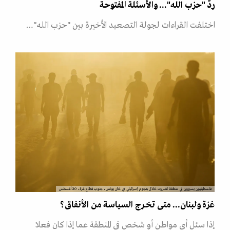
ردّ "حزب الله"... والأسئلة المفتوحة
اختلفت القراءات لجولة التصعيد الأخيرة بين "حزب الله"…
فلسطينيون يسيرون في منطقة تضررت خلال هجوم إسرائيلي في خان يونس، جنوب قطاع غزة، 20 أغسطس
غزة ولبنان... متى تخرج السياسة من الأنفاق؟
إذا سئل أي مواطن أو شخص في المنطقة عما إذا كان فعلا