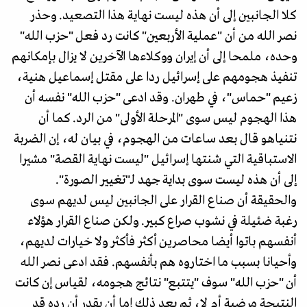
كلا الجانبين إلى أن هذه ليست نهاية هذا التصعيد. وحذر
نصر الله من أن "عملية الأربعين" كانت رد فعل "حزب الله"
وحده، ملمحا إلى أن إيران ووكلاءها الآخرين لا يزال بإمكانهم
تنفيذ هجومهم على إسرائيل ردا على مقتل إسماعيل هنية،
زعيم "حماس"، في طهران. وقد ادعى "حزب الله" نفسه أن
هذا الهجوم ليس سوى "المرحلة الأولى" من الرد. كما أن
نتنياهو قال بعد ساعات من الهجوم، في بيان له، إن الضربة
الاستباقية التي شنتها إسرائيل "ليست نهاية القصة" مشيرا
إلى أن هذه ليست سوى بداية جهد لـ"تغيير الصورة".
والحقيقة أن صناع القرار على الجانبين ليس لديهم سوى
رغبة ضئيلة في نشوب صراع كبير. ولكن صناع القرار هؤلاء
أنفسهم باتوا أيضا محاصرين أكثر فأكثر ولا خيارات لديهم،
وأحيانا بسبب ما اختاروه هم بأنفسهم. فقد ادعى نصر الله
أن "حزب الله" سوف "يتتبع" نتائج هجومه، لقياس إن كانت
النتيجة مرضية أم لا، ثم بعد ذلك إما أن يقدر أن رده قد