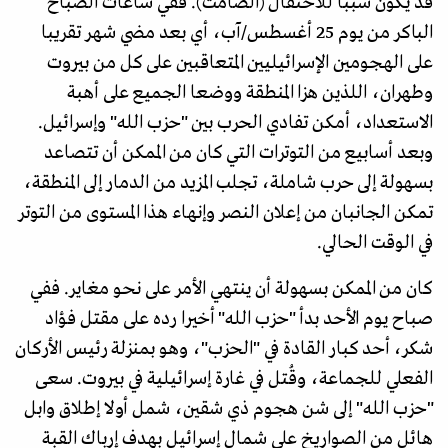
قد يكون سببا للاحتفال (الصامت). ففي ساعات الصباح
الباكر من يوم 25 أغسطس/آب، أي بعد مضي شهر تقريبا
على الهجومين الإسرائيليين المتعاقبين على كل من بيروت
وطهران، اللذين هزا المنطقة ووضعا الجميع على أهبة
الاستعداد، أمكن تفادي الحرب بين "حزب الله" وإسرائيل.
وبعد أسابيع من التوترات التي كان من الممكن أن تتصاعد
بسهولة إلى حرب شاملة، تجلب المزيد من الدمار إلى المنطقة،
تمكن الجانبان من إعلان النصر وإنهاء هذا المستوى من التوتر
في الوقت الحالي.
كان من الممكن بسهولة أن ينتهي الأمر على نحو مغاير. ففي
صباح يوم الأحد بدأ "حزب الله" أخيرا رده على مقتل فؤاد
شكر، أحد كبار القادة في "الحزب"، وهو بمنزلة رئيس الأركان
الفعلي للجماعة، وقُتل في غارة إسرائيلية في بيروت. سعى
"حزب الله" إلى شن هجوم ذي شقين، شمل أولا إطلاق وابل
هائل من الصواريخ على شمال إسرائيل بهدف إرباك القبة