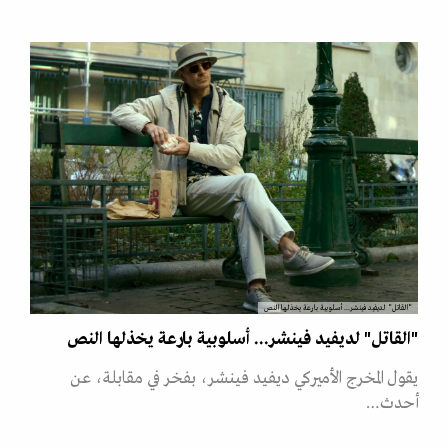
"القاتل" لديفيد فينشر... أسلوبية بارعة يخذلها النص
"القاتل" لديفيد فينشر... أسلوبية بارعة يخذلها النص
يقول المخرج الأميركي ديفيد فينشر، بفخر في مقابلة، عن
أحدث…