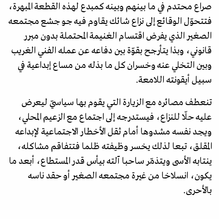
صراع محتدم في ما بينهم وبينه كمبدع لهذه القطعة المبهرة،
فتتحوّل الوقائع إلى نزاع شائك يقاوم فيه جو جشع مجتمعه
الصغير الذي يفرض اقتسام الغنيمة المحتملة بدون مبرر
قانوني، وبذا يتأرجح بقوّة بين دفاعه عن عمله الفني الغريب
وبين التخلي عنه وخسران كل ما بذله من مساع إبداعية في
سبيل أيقونته اللامعة.
تنعطف مصائره مع الزيارة التي يقوم بها سياسيّ ليعرض
عليه حلّا للنزاع، فيستدرجه إلى اجتماع مع الزعيم المحلي،
ويجد نفسه مشدوها أمام ثقل الأخطار الاجتماعية لإبداعه
المقلق، تبعا لذلك يخسر وظيفته ظلما فتتفاقم مشاكله،
ينتابه الأسى ويتذمّر ساحبا آلته بيأس قدر المستطاع، أبعد ما
يكون، انسلاخا من غيرة مجتمعه الصغير أو حقد ناسه
بالأحرى.