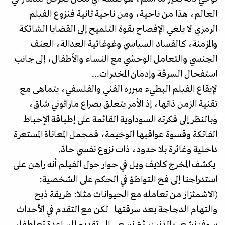
العالم، هذا من ناحية، ومن ناحية ثانية فنزوع الفيلم
الرمزي لا يلغي الإفصاح بقوة التلميح إلى القضايا الشائكة
والمزمنة، كالفساد السياسي وغوغائية العدالة، العنف
الجنسي والتعامل الوحشي مع النساء والأطفال، إلى جانب
استفحال السرقة وإدمان المخدرات...
لإيقاع الفيلم البطيء مبرره الفني والفلسفي، يتماهى مع
تقنية الزمن ذاتها، إذ الأمر يتعلق بصراع ماراثوني شاق،
وبالنظر إلى فكرته السوداوية القائمة على إطباقة الإحباط
الفاتكة وقسوة عواقبها الوخيمة، فمجمل المعاناة المستعرة
داخلية وغائرة بلا حدود، ذات نزوع نفسي حادّ.
يكشف المخرج كلايف ويل في حوار حول الفيلم أنه راهن على
استدراجنا إلى فخ التواطؤ في الحكم على الشخصية:
(الاشمئزاز من تعامله مع الحيوانات مثلا: طريقة ذبح
والتهام الدجاجة بعد سرقتها- لكن مع التقدم في الأحداث
سوف نشعر بالذنب، ثمّ نسعى إلى تقديم المساعدة تعاطفا،