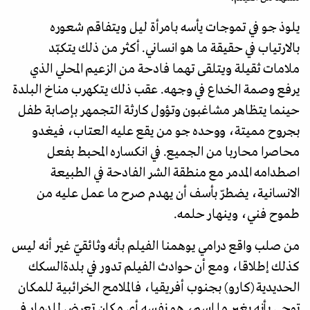
يلوذ جو في تموجات يأسه بامرأة ليل ويتفاقم شعوره
بالارتياب في حقيقة ما هو انساني. أكثر من ذلك يتكبّد
ملامات ثقيلة ويتلقى تهما فادحة من الزعيم المحلي الذي
يرفع وصمة الخداع في وجهه. عقب ذلك يتكهرب مناخ البلدة
حينما يتظاهر مشاغبون وتؤول كارثة التجمهر بإصابة طفل
بجروح مميتة، ووحده جو من يقع عليه العتاب، فيغدو
محاصرا محاربا من الجميع. في انكساره المحبط بفعل
اصطدامه المدمر مع منطقة الشر الفادحة في الطبيعة
الانسانية، يضطرّ بأسف أن يهدم صرح ما عمل عليه من
طموح فني، وينهار حلمه.
من صلب واقع درامي يوهمنا الفيلم بأنه وثائقيّ غير أنه ليس
كذلك إطلاقا، ومع أن حوادث الفيلم تدور في بلدةالسكك
الحديدية (كارو) بجنوب أفريقيا، فالملامح الخرائبية للمكان
توحي بأنه بغير ما اسم، هو نفسه أي مكان تعرض للدمار في