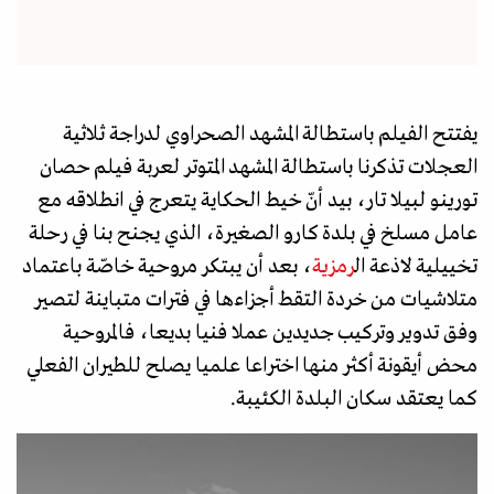
يفتتح الفيلم باستطالة المشهد الصحراوي لدراجة ثلاثية
العجلات تذكرنا باستطالة المشهد المتوتر لعربة فيلم حصان
تورينو لبيلا تار، بيد أنّ خيط الحكاية يتعرج في انطلاقه مع
عامل مسلخ في بلدة كارو الصغيرة، الذي يجنح بنا في رحلة
تخييلية لاذعة ال
رمزية
، بعد أن يبتكر مروحية خاصّة باعتماد
متلاشيات من خردة التقط أجزاءها في فترات متباينة لتصير
وفق تدوير وتركيب جديدين عملا فنيا بديعا، فالمروحية
محض أيقونة أكثر منها اختراعا علميا يصلح للطيران الفعلي
كما يعتقد سكان البلدة الكئيبة.