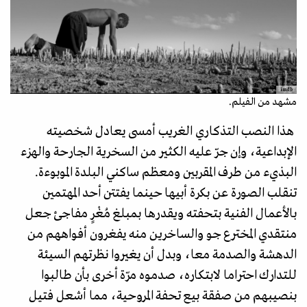
imdb
مشهد من الفيلم.
هذا النصب التذكاري الغريب أمسى يعادل شخصيته
الإبداعية، وإن جرّ عليه الكثير من السخرية الجارحة والهزء
البذيء من طرف المقربين ومعظم ساكني البلدة الموبوءة.
تنقلب الصورة عن بكرة أبيها حينما يفتتن أحد المهتمين
بالأعمال الفنية بتحفته ويقدرها بمبلغ مُغْرٍ مفاجئ جعل
منتقدي المخترع جو والساخرين منه يفغرون أفواههم من
الدهشة والصدمة معا، وبدل أن يغيروا نظرتهم السيئة
للتدارك احتراما لابتكاره، صدموه مرّة أخرى بأن طالبوا
بنصيبهم من صفقة بيع تحفة المروحية، مما أشعل فتيل