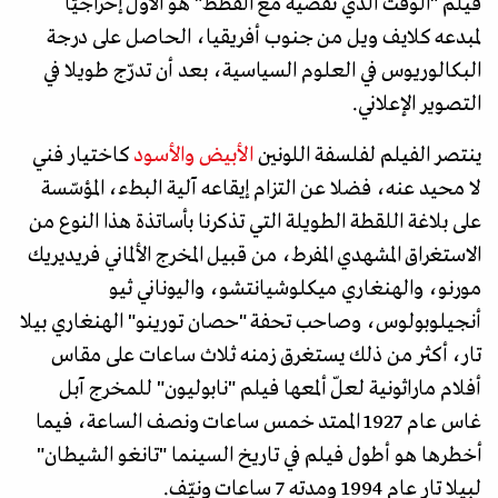
فيلم "الوقت الذي نقضيه مع القطط" هو الأوّل إخراجيّا
لمبدعه كلايف ويل من جنوب أفريقيا، الحاصل على درجة
البكالوريوس في العلوم السياسية، بعد أن تدرّج طويلا في
التصوير الإعلاني.
ينتصر الفيلم لفلسفة اللونين
الأبيض والأسود
كاختيار فني
لا محيد عنه، فضلا عن التزام إيقاعه آلية البطء، المؤسّسة
على بلاغة اللقطة الطويلة التي تذكرنا بأساتذة هذا النوع من
الاستغراق المشهدي المفرط، من قبيل المخرج الألماني فريديريك
مورنو، والهنغاري ميكلوشيانتشو، واليوناني ثيو
أنجيلوبولوس، وصاحب تحفة "حصان تورينو" الهنغاري بيلا
تار، أكثر من ذلك يستغرق زمنه ثلاث ساعات على مقاس
أفلام ماراثونية لعلّ ألمعها فيلم "نابوليون" للمخرج آبل
غاس عام 1927 الممتد خمس ساعات ونصف الساعة، فيما
أخطرها هو أطول فيلم في تاريخ السينما "تانغو الشيطان"
لبيلا تار عام 1994 ومدته 7 ساعات ونيّف.