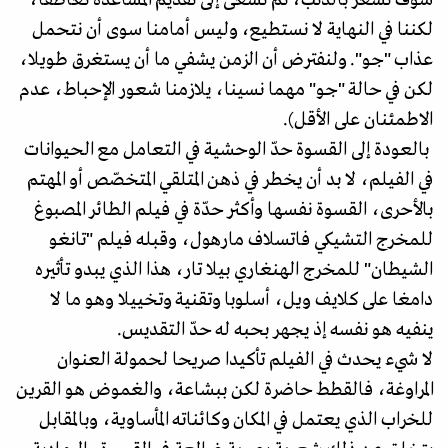
لكننا في النهاية لا نستطيع، وليس أمامنا سوى أن نتحمل
عذاب "جو". ولنفترض أن الزمن يشفي ما أن يستغرق طويلا،
لكن في حالة "جو" مهما نسينا، يلازمنا شعور الإحباط، عدم
الاطمئنان على الأقل).
بالعودة إلى القسوة حدّ الوحشية في التعامل مع الحيوانات
في الفيلم، لا بد أن يخطر في ذهن المتلقي المتخصّص أو المهتم
بالأحرى، القسوة نفسها وأكثر حدّة في فيلم الطائر المصبوغ
للمخرج التشيكي فاتسلاف مارهول، وقبله فيلم "تانغو
الشيطان" للمخرج الهنغاري بيلا تار، هذا الذي يبدو تأثيره
دامغا على كلايف ويل، أسلوبا وتقنية وتخييلا وهو ما لا
ينفيه هو نفسه إذ يجهر بحبه له حدّ التقديس.
لا شيء يحدث في الفيلم تأكيدا صريحا لحمولة العنوان
المراوغة، فالقطط حاضرة لكن ببشاعة، والغموض هو القرين
للخراب الذي يعتمل في المكان وكائناته المأساوية، وبالمقابل