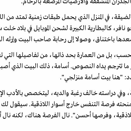
لجدران المتشققة والأرضيات المرصعة بالرخام.
لضيقة، في المنزل الذي يحمل طبقات زمنية تمتد من الل
 نافر، كالبطارية الكبيرة لشحن الموبايل في بلاد خلت سن
عدها باختناق، وصولا إلى رحابة صاحب البيت وإرثه ال
سب، بل من العمارة بحد ذاتها، من تفاصيلها التي 
 ما تترجم يداه النصوص. أسامة، ذلك البيت الذي أص
دد: "هنا بيت أسامة منزلجي".
ة، وفي دراسته خالف رغبة والديه، ليتخصص بالأدب الإن
ومنحته فرصة التنفس خارج أسوار اللاذقية. سيقول لك س
ذقية، وفرصها أحسن". نال الفرصة هناك، لكنه نال أي