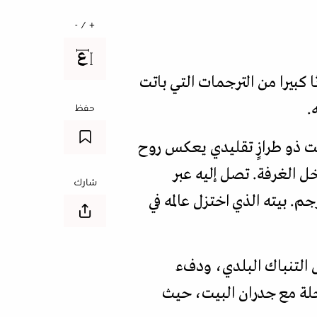
+ / -
نا قبل أيام، تاركا وراءه إرثا كبيرا من الترجمات التي باتت
.
حفظ
يت ذو طرازٍ تقليدي يعكس روح
 الغرفة. تصل إليه عبر
شارك
 بيته الذي اختزل عالمه في
س التنباك البلدي، ودفء
اخلة مع جدران البيت، حيث