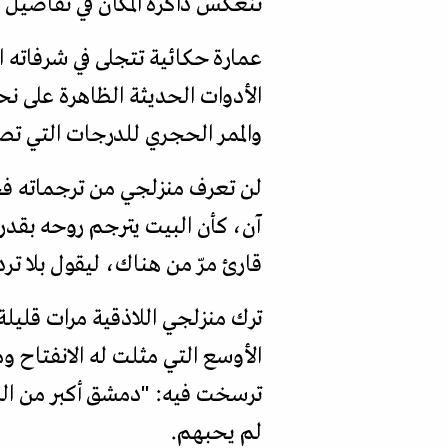
تنعكس ذاكرة المكان في تفاصيل ا
عمارة حكائية تتجلى في شرفاته ا
الأدوات الحديثة الظاهرة على نحو
والممر الحجري للدرجات التي تص
لن تعرف منزلجي من ترجماته فح
آن، كأن البيت يترجم روحه بقدر
قارئ مرّ من هناك، ليقول بلا تر
ترك منزلجي اللاذقية مرات قليل
الأوسع التي مثلت له الانفتاح 
ترسخت فيه: "دمشق أكبر من اللا
لم يحبهم.