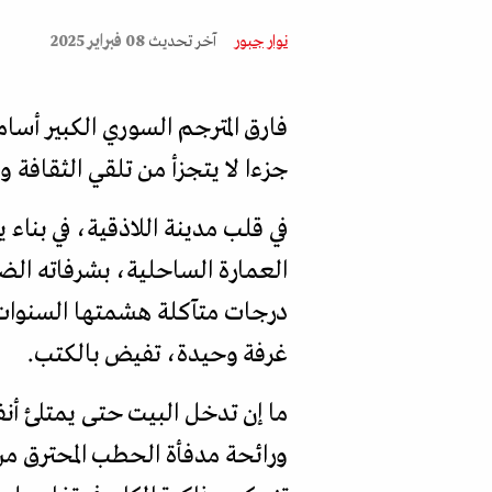
نوار جبور
آخر تحديث
08 فبراير 2025
جزءا لا يتجزأ من تلقي الثقافة و
في قلب مدينة اللاذقية، في بنا
العمارة الساحلية، بشرفاته الض
درجات متآكلة هشمتها السنوات، 
غرفة وحيدة، تفيض بالكتب.
ما إن تدخل البيت حتى يمتلئ أنف
ورائحة مدفأة الحطب المحترق من 