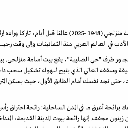
فارق المترجم السوري الكبير أسامة منزلجي (1948 -2025) عالم
الأدب في العالم العربي منذ الثمانينات وإلى وقت رحيله
ء يجاور طرف "حي الصليبة"، يقع بيت أسامة منزلجي. ب
يقة وسقفه العالي الذي يتيح للهواء تشكيل سحب داخل
حتى تجد نفسك أمام الطابق الأول، حيث يسكن المترجم.
ك برائحة أعرق ما في المدن الساحلية: رائحة احتراق رأ
زيتون مجفف. إنها رائحة بيوت المدينة القديمة، المتد