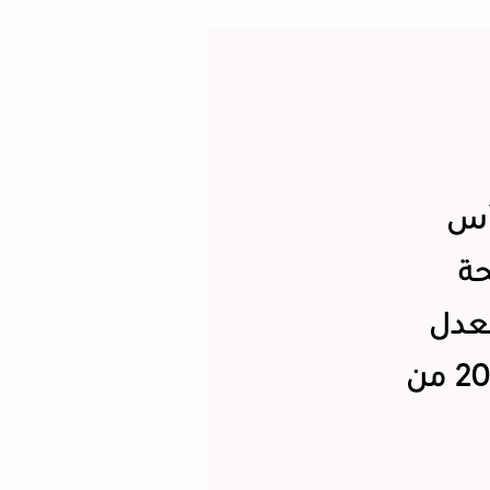
رأس
حة
لعدل
الأميركية لمادورو وعدد من مسؤوليه عام 2020 من