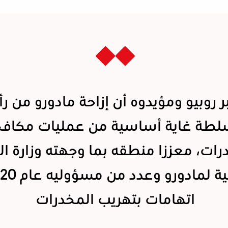
ر روبيو ومؤيدوه أن إزاحة مادورو من 
لطة غاية أساسية من عمليات مكاف
رات، معززا منطقه بما وجهته وزارة ا
اتهامات بتهريب المخدرات