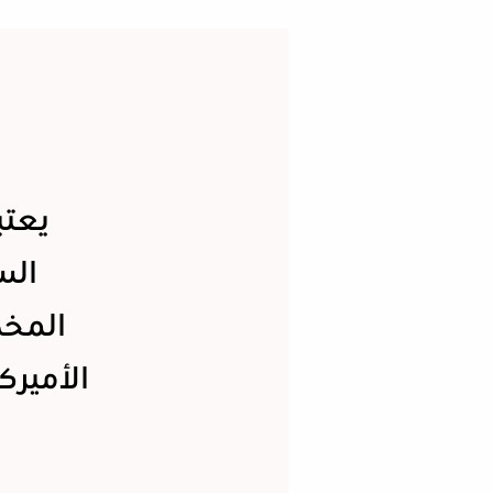
يعتب
الس
المخد