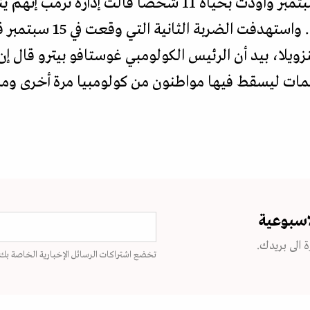
وقعت الضربة الأولى في مطلع سبتمبر وأودت بحياة 11 شخصا 
التي أدرجتها على قائمة الإ
ويلا، بيد أن الرئيس الكولومبي غوستافو بيترو قال إ
ات ليسقط فيها مواطنون من كولومبيا مرة أخرى ومن ت
اسبوعية
 الى بريدك.
تخضع اشتراكات الرسائل الإخبارية الخاصة بك