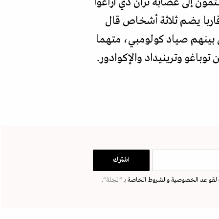
قالت إدارة ترمب إنهم ينتمون إلى عصابة تران دي أراغوا
رهاب. واستهدفت الضربة الثانية التي وقعت في 15 سبتمبر قاربا يضم ثلاثة أشخاص قال
ن بينهم صياد كولومبي، متهما
وباغو وترينيداد والإكوادور.
لقواعد الخصوصية
والشروط الخاصة
بـ “المجلة".