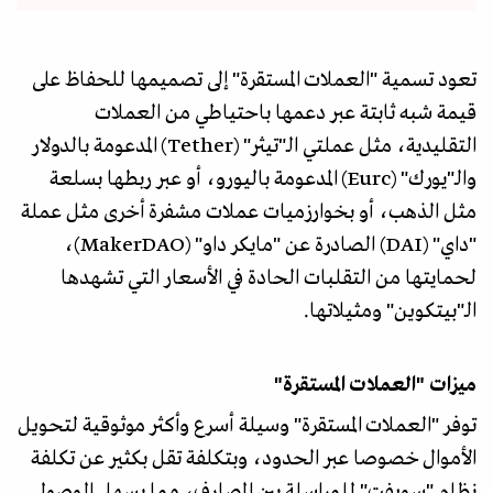
تعود تسمية "العملات المستقرة" إلى تصميمها للحفاظ على
قيمة شبه ثابتة عبر دعمها باحتياطي من العملات
التقليدية، مثل عملتي الـ"تيثر" (Tether) المدعومة بالدولار
والـ"يورك" (Eurc) المدعومة باليورو، أو عبر ربطها بسلعة
مثل الذهب، أو بخوارزميات عملات مشفرة أخرى مثل عملة
"داي" (DAI) الصادرة عن "مايكر داو" (MakerDAO)،
لحمايتها من التقلبات الحادة في الأسعار التي تشهدها
الـ"بيتكوين" ومثيلاتها.
ميزات "العملات المستقرة"
توفر "العملات المستقرة" وسيلة أسرع وأكثر موثوقية لتحويل
الأموال خصوصا عبر الحدود، وبتكلفة تقل بكثير عن تكلفة
نظام "سويفت" للمراسلة بين المصارف، مما يسهل الوصول