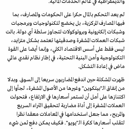
والديمقراطية في عالم الخدمات المالية.
لم يعد التحكم بالمال حكرا على الحكومات والمصارف، بما
فيها المصارف المركزية، بل يخضع لتكنولوجيات وبرمجيات
وشبكات إلكترونية وبروتوكولات تتجاوز سلطة أي دولة. باتت
شبكات العملات المشفرة وصدقيتها تعتمد بشكل متزايد،
ليس فقط على أسس الاقتصاد الكلي، وإنما أيضا على القوة
التكنولوجية وأمن البنية التحتية، في إطار نظام نقدي عالمي
ماض في إعادة التشكل.
ظهرت المشكلة حين اندفع المضاربون سريعا إلى السوق. وبدلا
من إنفاق الـ"بيتكوين" وغيرها من الأصول المشفرة، لجأوا إلى
اكتنازها على أمل أن تستمر أسعارها في الارتفاع، فتحولت
العملات المشفرة إلى أداة مضاربة لتحقيق الثراء السريع
والمريح، مما جعل استخدامها في المعاملات معقدا نظرا
لتقلب أسعارها ككرة الـ"يويو". فكيف يمكن دفع ثمن شيء