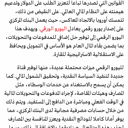
القوانين التي تصدرها تباعا لتعزيز الطلب على الدولار وتدعيم
هيمنته على النظام المالي العالمي. على النقيض من ذلك،
تتمسك أوروبا بالاتجاه المعاكس، حيث يعمل البنك المركزي
على إصدار يورو رقمي يعادل
اليورو الورقي
. ويهدف هذا
اليورو الرقمي إلى توفير حل إضافي للمدفوعات والتحويلات،
بما يضمن بقاء المال العام هو الأساس في التمويل ويحافظ
على الاستقلالية الاستراتيجية للقارة.
لليورو الرقمي ميزات محتملة عديدة، منها توفير قناة
جديدة لتنفيذ السياسة النقدية، وتحقيق الشمول المالي. كما
يمكن أن يسمح بالاستغناء عن خدمات الوسطاء، مثل
المصارف وهيئات المقاصة، لإجراء المدفوعات والتحويلات المالية
في الوقت الفعلي ومباشرة من الدافع إلى المستفيد. ويتم ذلك
من خلال حسابات مصرفية مجانية لدى البنك المركزي، مما
يوفر أمانا كاملا للودائع النقدية ويعزز المنافسة بين المصارف
لجذب هذه الودائع إلى صناديقها. بالإضافة إلى ذلك، يسهل