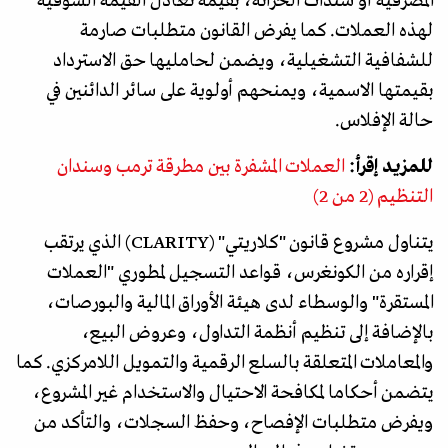
المصرفية أو سندات الخزانة، بقيمة تعادل القيمة السوقية
لهذه العملات. كما يفرض القانون متطلبات صارمة
للشفافية التشغيلية، ويضمن لحامليها حق الاسترداد
بقيمتها الاسمية، ويمنحهم أولوية على سائر الدائنين في
حالة الإفلاس.
للمزيد إقرأ:
العملات المشفرة بين مطرقة ترمب وسندان
التنظيم (2 من 2)
يتناول مشروع قانون "كلاريتي" (CLARITY) الذي يرتقب
إقراره من الكونغرس، قواعد التسجيل لمطوري "العملات
المستقرة" والوسطاء لدى هيئة الأوراق المالية والبورصات،
بالإضافة إلى تنظيم أنظمة التداول، وعروض البيع،
والمعاملات المتعلقة بالسلع الرقمية والتمويل اللامركزي. كما
يتضمن أحكاما لمكافحة الاحتيال والاستخدام غير المشروع،
ويفرض متطلبات الإفصاح، وحفظ السجلات، والتأكد من