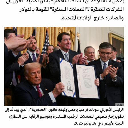
إذ من شبه المؤكد أن السلطات الأميركية لن تمدّ يد العون إلى
الشركات المصدّرة لـ"العملات المستقرة" المقومة بالدولار
والصادرة خارج الولايات المتحدة.
رويترز
الرئيس الأميركي دونالد ترامب يحمل وثيقة قانون "العبقرية"، الذي يهدف إلى
تطوير إطار تنظيمي للعملات الرقمية المستقرة وتوسيع الرقابة على القطاع،
البيت الأبيض، في 18 يوليو 2025