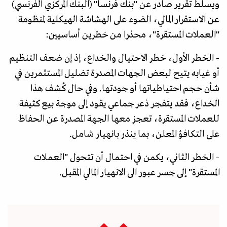
ويسلط تقرير صادر عن "بنك فرنسا" (البنك المركزي الفرنسي)
عن الاستقرار المالي، الضوء على الهشاشة الهيكلية لمنظومة
"العملات المستقرة"، محذرا من خطرين أساسيين:
- الخطر الأول، خطر الاحتيال والخداع، إذ إن ضعف التنظيم
أو غيابه يتيح لبعض الجهات المصدرة تضليل المستثمرين في
شأن حجم احتياطياتها أو جودتها. وفي حال كُشف هذا
الخداع، فقد يتفجر ذعر جماعي يقود إلى موجة بيع كثيفة
للعملات المستقرة، تعجز معها الجهة المصدرة عن الحفاظ
على التكافؤ المعلن، بما ينذر بانهيار شامل.
- الخطر الثاني، يكمن في احتمال أن تتحول "العملات
المستقرة" إلى جسر عبور الى الانهيار المالي المقبل.