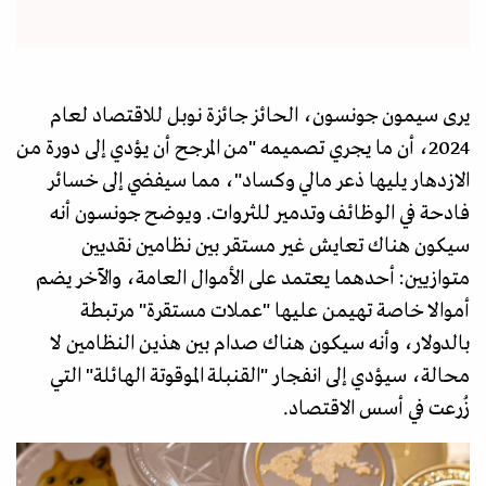
يرى سيمون جونسون، الحائز جائزة نوبل للاقتصاد لعام
2024، أن ما يجري تصميمه "من المرجح أن يؤدي إلى دورة من
الازدهار يليها ذعر مالي وكساد"، مما سيفضي إلى خسائر
فادحة في الوظائف وتدمير للثروات. ويوضح جونسون أنه
سيكون هناك تعايش غير مستقر بين نظامين نقديين
متوازيين: أحدهما يعتمد على الأموال العامة، والآخر يضم
أموالا خاصة تهيمن عليها "عملات مستقرة" مرتبطة
بالدولار، وأنه سيكون هناك صدام بين هذين النظامين لا
محالة، سيؤدي إلى انفجار "القنبلة الموقوتة الهائلة" التي
زُرعت في أسس الاقتصاد.