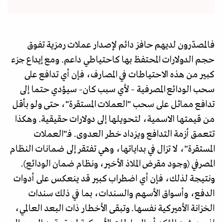
فالمصدّرون لديهم حافز دائم لإصدار عملات رمزية تفوق
حجم الدولارات المحتفظ بها كاحتياطي داعم. ومع إيداع جزء
كبير من هذه الاحتياطات في المصارف، فإن أي تدافع على
سحب الودائع المصرفية – لأي سبب كان– سيؤدي حتما إلى
تدافع مماثل على سحب "العملات المستقرة"، حتى ولو بأقل
من قيمتها الاسمية، لتحويلها إلى دولارات حقيقية. وهكذا
تتعمق أزمة التدافع ويزداد خطر العدوى. فـ"العملات
المستقرة"، لا تزال في بداياتها، وهي تفتقر إلى ضمانات النظام
المصرفي (وجود مقرض الملاذ الأخير، ونظام ضمان الودائع).
ونتيجة لذلك، فإن أي اضطراب كبير قد ينعكس على أدوات
الدفع، وأسواق الأسهم والسندات، بما في ذلك سندات
الخزانة الأميركية نفسها. وتبقى الأخطار ذات البعد العالمي،