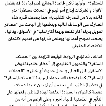
المستقرة"، وأولها تآكل قاعدة الودائع المصرفية، إذ قد يفضل
الأفراد والشركات إيداع أموالهم في "عملات مستقرة" تدر
فائدة بدلا من المصارف التقليدية، مما يضعف قدرة هذه
المصارف على الوساطة المالية ويدفعها إلى البحث عن "مصادر
تمويل بديلة أكثر تكلفة وربما أكثر تقلبا" في الأسواق، وتاليا،
يضعف نموذج أعمالها ويقلص قدرتها على تقديم الائتمان
للاقتصاد الحقيقي.
كذلك، قد تؤدي الروابط الوثيقة المتزايدة بين "العملات
المستقرة" والتمويل التقليدي إلى أخطار نظامية تقوض
الاستقرار المالي العالمي في حال حدوث أي خلل في "العملات
المستقرة". كما يضعف الاستخدام المتزايد لـ"العملات المستقرة"
في بعض المناطق، التي يحتمل أن تهيمن عليها عملات
معينة كالدولار، السيادة النقدية لهذه المناطق وقدرتها على
التأثير في أنظمتها المالية. أخيرا، وعلى الرغم من أنه من