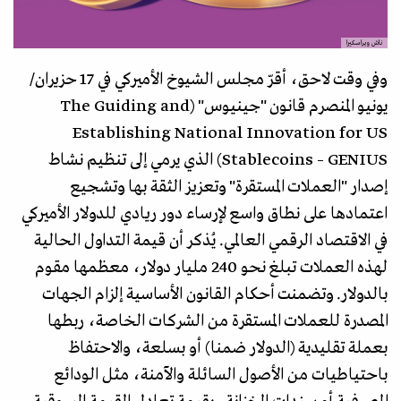
ناش ويراسكيرا
وفي وقت لاحق، أقرّ مجلس الشيوخ الأميركي في 17 حزيران/
يونيو المنصرم قانون "جينيوس" (The Guiding and
Establishing National Innovation for US
Stablecoins – GENIUS) الذي يرمي إلى تنظيم نشاط
إصدار "العملات المستقرة" وتعزيز الثقة بها وتشجيع
اعتمادها على نطاق واسع لإرساء دور ريادي للدولار الأميركي
في الاقتصاد الرقمي العالمي. يُذكر أن قيمة التداول الحالية
لهذه العملات تبلغ نحو 240 مليار دولار، معظمها مقوم
بالدولار. وتضمنت أحكام القانون الأساسية إلزام الجهات
المصدرة للعملات المستقرة من الشركات الخاصة، ربطها
بعملة تقليدية (الدولار ضمنا) أو بسلعة، والاحتفاظ
باحتياطيات من الأصول السائلة والآمنة، مثل الودائع