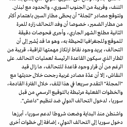
التنف، وقريبة من الجنوب السوري، والحدود مع لبنان.
وتتوقع مصادر "المجلة" أن يحظى مطار السين باهتمام أكثر
من مطار الضمير، خصوصا أن وفد التحالف زاره للمرة
الثانية مطلع الشهر الجاري، وأجرى فحوصات دقيقة
للموقع وللجغرافيا المحيطة به، وهو ما قد يُشير إلى أن
التحالف، يريد وجود نقاط ارتكاز مهمتها المراقبة، قريبة من
المطار الذي سيكون القاعدة الرئيسة لعمليات التحالف. على
الرغم من أن قرار وجود قاعدة للتحالف، ما زال قيد
النقاش، إلا أن عدّة مصادر غربية رجحت خلال حديثها مع
"الـمجلة" التقدم سريعا في هذا الملف، خلال الفترة القادمة،
والخطوات الفعلية مرتبطة بالتوقيع الرسمي من قبل
سوريا، لدخول التحالف الدولي ضد تنظيم "داعش".
واشنطن منذ البداية وضعت شروطا لدعم سوريا، أبرزها
دخول سوريا إلى التحالف الدولي، إضافة إلى خطوات أخرى