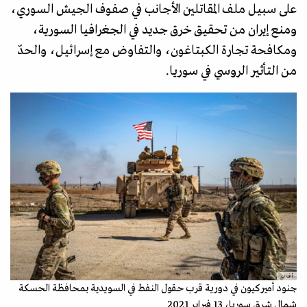
على سبيل ملف المقاتلين الأجانب في صفوف الجيش السوري،
ومنع إيران من تحقيق خرق جديد في الجغرافيا السورية،
ومكافحة تجارة الكبتاغون، والتفاوض مع إسرائيل، والحدّ
من التأثير الروسي في سوريا.
أ ف ب
جنود أميركيون في دورية قرب حقول النفط في السويدية بمحافظة الحسكة
شمال شرق سوريا، 13 فبراير 2021