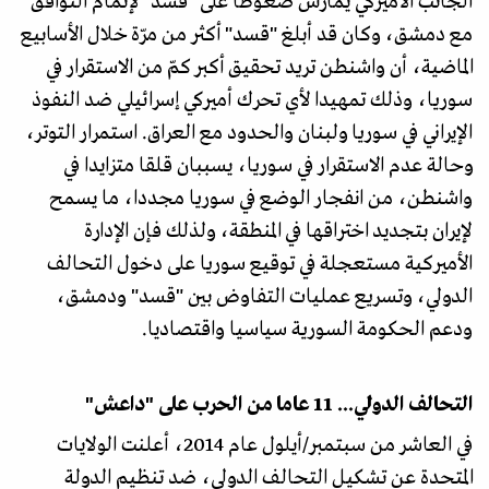
الجانب الأميركي يمارس ضغوطا على "قسد" لإتمام التوافق
مع دمشق، وكان قد أبلغ "قسد" أكثر من مرّة خلال الأسابيع
الماضية، أن واشنطن تريد تحقيق أكبر كمّ من الاستقرار في
سوريا، وذلك تمهيدا لأي تحرك أميركي إسرائيلي ضد النفوذ
الإيراني في سوريا ولبنان والحدود مع العراق. استمرار التوتر،
وحالة عدم الاستقرار في سوريا، يسببان قلقا متزايدا في
واشنطن، من انفجار الوضع في سوريا مجددا، ما يسمح
لإيران بتجديد اختراقها في المنطقة، ولذلك فإن الإدارة
الأميركية مستعجلة في توقيع سوريا على دخول التحالف
الدولي، وتسريع عمليات التفاوض بين "قسد" ودمشق،
ودعم الحكومة السورية سياسيا واقتصاديا.
التحالف الدولي... 11 عاما من الحرب على "داعش"
في العاشر من سبتمبر/أيلول عام 2014، أعلنت الولايات
المتحدة عن تشكيل التحالف الدولي، ضد تنظيم الدولة