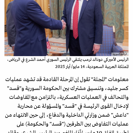
الرئاسة السورية
الرئيس الأميركي دونالد ترمب يلتقي الرئيس السوري أحمد الشرع في الرياض،
المملكة العربية السعودية، 14 مايو/ أيار 2025
معلومات "المجلة" تقول إن المرحلة القادمة قد تشهد عمليات
كسر جليد، وتنسيق مشترك بين الحكومة السورية و"قسد"
والتحالف في العمليات العسكرية، بالتزامن مع المفاوضات
لإدخال القوى الرئيسة في "قسد" والمسؤولة عن محاربة
"داعش" ضمن وزارتي الداخلية والدفاع، إلى حين الانتهاء من
عمليات التفاوض بين الطرفين ("قسد" والحكومة) على
تطبيق اتفاق 10 مارس/آذار الماضي بين الرئيس الشرع، وقائد