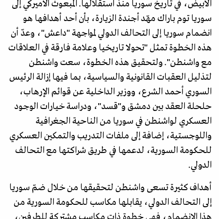
الأبيض، في تاريخ سوريا منذ استقلالها. المبعوث الأميركي إلى
سوريا توم باراك مهّد أجندة الزيارة، بأن أحد أهدافها هو
انضمام سوريا إلى التحالف الدولي لمواجهة "داعش"، وعدّ أن
هذه الخطوة تمثل "تحولا تاريخيا وعلامة فارقة في العلاقات
مع واشنطن". ولتحقيق هذه الخطوة، سعت واشنطن
لتذليل العقبات القانونية والسياسية، بما فيها إزالة الرئيس
السوري أحمد الشرع، ووزير الداخلية عن قوائم الإرهاب،
حلحلة العقد بين دمشق و"قسد"، ودراسة خيارات الوجود
العسكري لواشنطن في سوريا من الناحية الجغرافية
واللوجستية، إضافة إلى ملفات التدريب والتمكين العسكري
للحكومة السورية، لدعمها في طريق شراكتها مع التحالف
الدولي.
أهداف كثيرة تسعى واشنطن لتحقيقها من خلال ضمّ سوريا
إلى التحالف الدولي، يقابلها مكاسب للحكومة السورية من
هذا الانضمام، فهي خطوة ذات مكاسب مشتركة للطرفين،