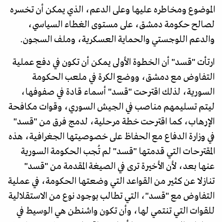
الموضوع ومخاطره عليها وعلى الدعم، الذي يمكن أن تخسره
لصالح حكومة دمشق، على مستوى الغطاء السياسي،
والدعم اللوجستي والحماية العسكرية، وملف السجون.
ارتأت "قسد" أن الخطوة الأولى يمكن أن تكون في دفع عملية
التفاوض مع دمشق، ووضع الكرة في ملعب الحكومة
السورية، لذلك اقترحت "قسد" أسماء قادة في صفوفها،
ليتم تسليمهم مناصب في الجيش السوري، وقوات مكافحة
الإرهاب، كما اقترحت خطة مرحلية، لدمج فرق من "قسد"
في وزارة الدفاع مع الحفاظ على خصوصيتها الجغرافية، هذه
المقترحات التي قدمتها "قسد" لم تُجب الحكومة السورية
عنها بعد، لأن الأخيرة ترى في الصيغة المقدمة من "قسد"
تنازلا عن كثير من القواعد التي وضعتها الحكومة، في عملية
التفاوض مع "قسد"، التي تطالب بوجود نوع من الاستقلالية
للقوات التي تنتمي لها، وأن تكون واشنطن هي الوسيط في