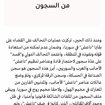
من السجون
ومنذ ذلك الحين، تركزت عمليات التحالف على القضاء على
بقايا "داعش" في سوريا، وضمان عدم تمكنه من استعادة
قوّته ونفوذه في المنطقة، واعتمد التحالف الدولي و"قسد"
على عدّة سجون لاحتجاز قادة وعناصر تنظيم "داعش"
الأجانب والعرب والسوريين، أبرز هذه السجون هو سجن
الصناعة في الحسكة، وسجن الرقة المركزي، وتمّ وضع
عائلات عناصر "داعش" الأجانب، والمدنيين الفارين من
المعارك في مخيم الهول، ولاحقا مخيم روج في سوريا. ويبقى
ملف السجون من الملفات الشائكة قانونيا وأمنيا، في ظل
وجود آلاف المقاتلين، الذين كانوا في صف "داعش"، وتم