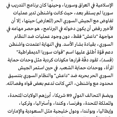
الإسلامية في العراق وسوريا، وحينها كان برنامج التدريب في
سوريا لم يستقر بعد، حيث كانت واشنطن تدير عمليات
تفاوض مع الجيش السوري الحر (المعارض) حينها، إلا أن
الأخير رفض أن يكون دخوله في البرنامج، هو حصر مهامه في
مواجهة "داعش" فقط، دون وجود عمليات ضد النظام
السوري، بقيادة بشار الأسد. وفي النهاية اعتمدت واشنطن
دعم قوّة أطلق عليها اسم "قوات سوريا الديمقراطية"
(قسد)، تقود دفّة قرارها مكونات كردية مثل وحدات حماية
المرأة، ووحدات حماية الشعب. في حين استمر الجيش
السوري الحر بحربه ضد "داعش" والنظام السوري بتنسيق
محدود مع واشنطن، التي كانت تدعم بعض قواه وفصائله.
ويضمّ التحالف الدولي 89 شريكا، أبرزهم الولايات المتحدة،
والمملكة المتحدة، وفرنسا، وكندا، وأستراليا، وتركيا،
وإيطاليا، وبولندا، ودول خليجية مثل السعودية والإمارات