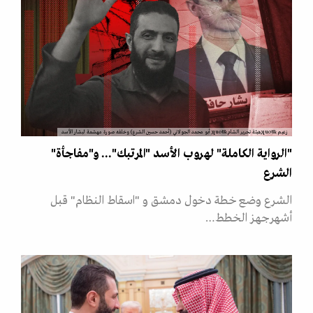
زعيم &quot;هيئة تحرير الشام&quot; أبو محمد الجولاني (أحمد حسين الشرع) وخلفه صورة مهشمة لبشار الأسد
"الرواية الكاملة" لهروب الأسد "المرتبك"... و"مفاجأة"
الشرع
الشرع وضع خطة دخول دمشق و "اسقاط النظام" قبل
أشهرجهز الخطط…