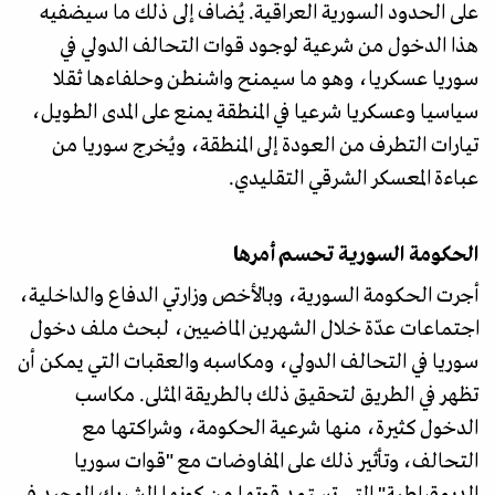
على الحدود السورية العراقية. يُضاف إلى ذلك ما سيضفيه
هذا الدخول من شرعية لوجود قوات التحالف الدولي في
سوريا عسكريا، وهو ما سيمنح واشنطن وحلفاءها ثقلا
سياسيا وعسكريا شرعيا في المنطقة يمنع على المدى الطويل،
تيارات التطرف من العودة إلى المنطقة، ويُخرج سوريا من
عباءة المعسكر الشرقي التقليدي.
الحكومة السورية تحسم أمرها
أجرت الحكومة السورية، وبالأخص وزارتي الدفاع والداخلية،
اجتماعات عدّة خلال الشهرين الماضيين، لبحث ملف دخول
سوريا في التحالف الدولي، ومكاسبه والعقبات التي يمكن أن
تظهر في الطريق لتحقيق ذلك بالطريقة المثلى. مكاسب
الدخول كثيرة، منها شرعية الحكومة، وشراكتها مع
التحالف، وتأثير ذلك على المفاوضات مع "قوات سوريا
الديمقراطية" التي تستمد قوتها من كونها الشريك الوحيد في