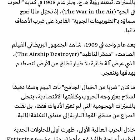
بالمسيّرات. تبعته رؤية هـ. ج. ويلز عام 1908 في كتابه "الحرب
في الجو" (The War in the Air)، إذ تخيّل عالما تعج
سماؤه بـ"الطوربيدات الجوية" القادرة على ضرب الأهداف
ذاتيا.
بعد عام واحد في 1909، شاهد الجمهور البريطاني الفيلم
الصامت، "مدمّر المناطيد" (The Airship Destroyer)،
الذي عرض آلة طائرة بلا طيار تطلق من الأرض لتصطدم
بهدفها وتنفجر.
ما كان "ضربا من الخيال الجامح" بات اليوم وصفا دقيقا
لسلاح يغيّر وجه الحروب وكلفتها الاقتصادية، يتجلى
بالمسيّرات الهجومية التي لم تغيّر الأدوات فقط، بل نقلت
الصراع من منطق القوة النارية إلى منطق التكلفة المالية.
خلال الحرب العالمية الأولى، ظهرت أولى المحاولات الجدية
لتطوير أسلحة طائرة غير مأهولة، مثل مشروع Kettering