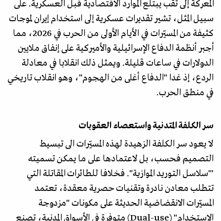
المعركة إلى ثقب يبتلع الموارد الاقتصادية قبل العسكرية. على
سبيل المثل، تشير تقديرات عسكرية إلى استخدام إيران لموجات
كثيفة من المسيّرات في الأيام الأولى من الحرب في 2026، مما
أجبر أنظمة الدفاع الإسرائيلية والأميركية على إنفاق ملايين
الدولارات في ساعات قليلة. ويمثل ذلك انقلابا في معادلة
الردع، إذ غدا "الدفاع أغلى من الهجوم"، وهو انقلاب تاريخي
في منطق الحرب.
سر الكلفة المتدنية واستعصاء العقوبات
لا يعود سر الكلفة الزهيدة لهذه المسيّرات الى تبسيط
التصميم فحسب، بل لاعتمادها على ما يمكن تسميته
'"سلاسل التوريد الموازية". فخلافا للطائرات المقاتلة التي
تتطلب معادن نادرة وتقنيات حصرية معقدة، تعتمد
المسيّرات الانقضاضية الحديثة على مكونات "مزدوجة
الاستخدام" (Dual-use) متوفرة في الأسواق المدنية، تصنع