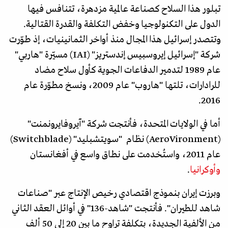
تبلور هذا السلاح كصناعة عالمية مزدهرة، تتنافس فيها
الدول على التكنولوجيا وخفض التكلفة والقدرة القتالية.
وتتصدر إسرائيل هذا المجال منذ أواخر الثمانينيات، إذ طوّرت
شركة "إسرائيل إيروسبيس إندستريز" (IAI) مسيّرة "هاربي"
عام 1989 لتدمير الدفاعات الجوية كأول سلاح مضاد
للرادارات، تلتها "هاروب" عام 2009، ونسخ مطوّرة عام
2016.
أما في الولايات المتحدة، فأنتجت شركة "آيروفايرونمنت"
(AeroVironment) نظام "سويتشبليد" (Switchblade)
عام 2011، واستُخدمت على نطاق واسع في أفغانستان
وأوكرانيا
.
وبرزت إيران بنموذج اقتصادي رخيص الإنتاج عبر "صناعات
شاهد للطيران". فأنتجت "شاهد-136" في أوائل العقد الثاني
من الألفية الجديدة، بتكلفة تراوح ما بين 20 إلى 50 ألف