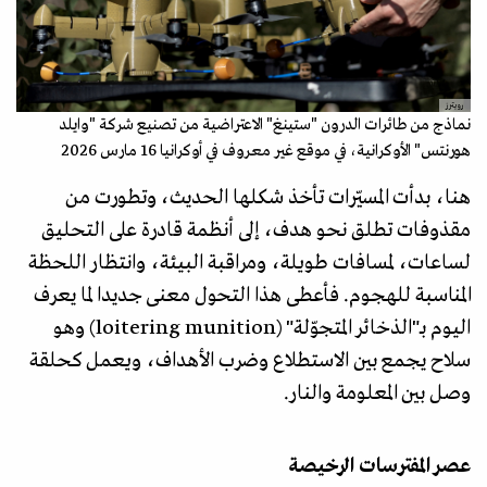
رويترز
نماذج من طائرات الدرون "ستينغ" الاعتراضية من تصنيع شركة "وايلد
هورنتس" الأوكرانية، في موقع غير معروف في أوكرانيا 16 مارس 2026
هنا، بدأت المسيّرات تأخذ شكلها الحديث، وتطورت من
مقذوفات تطلق نحو هدف، إلى أنظمة قادرة على التحليق
لساعات، لمسافات طويلة، ومراقبة البيئة، وانتظار اللحظة
المناسبة للهجوم. فأعطى هذا التحول معنى جديدا لما يعرف
اليوم بـ"الذخائر المتجوّلة" (loitering munition) وهو
سلاح يجمع بين الاستطلاع وضرب الأهداف، ويعمل كحلقة
وصل بين المعلومة والنار.
عصر المفترسات الرخيصة