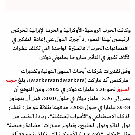
وكانت الحرب الروسية-الأوكرانية والحرب الإيرانية المحركين
الرئيسين لهذا النمو، إذ أجبرتا الدول على إعادة التفكير في
"اقتصاديات الحرب". فالمسيّرة الواحدة التي تكلف عشرات
الآلاف تفوق في التأثير صاروخا بمليوني دولار.
وفق تقديرات شركات أبحاث السوق الدولية وتقديرات
"ماركتس آند ماركت (MarketsandMarkets)، بلغ
حجم
السوق
نحو 5.36 مليارات دولار في 2025، ومن المتوقع أن
يصل إلى 13.26 مليار دولار في حلول 2030، قبل أن يتجاوز
24–29 مليارا في حلول 2035، مدفوعا بثلاثة عوامل: انتشار
الذكاء الاصطناعي و"الأسراب المستقلة"، زيادة الطلب من
دول الناتو ودول الخليج، وتطوير مسيّرات "مضادة رخيصة"
مثل "لوكاس" (LUCAS) الأميركية التي تكلف نحو 35 ألف