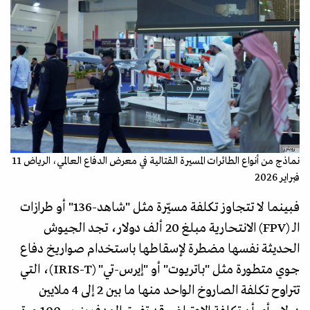
رويترز
نماذج من أنواع الطائرات المسيرة القتالية في معرض الدفاع العالمي، الرياض 11
فبراير 2026
فبينما لا تتجاوز تكلفة مسيّرة مثل "شاهد-136" أو طرازات
الـ (FPV) الانتحارية مبلغ 20 ألف دولار، تجد الجيوش
الحديثة نفسها مضطرة لإسقاطها باستخدام صواريخ دفاع
جوي متطورة مثل "باتريوت" أو "إيرس-تي" (IRIS-T)، التي
تتراوح تكلفة الصاروخ الواحد منها ما بين 2 إلى 4 ملايين