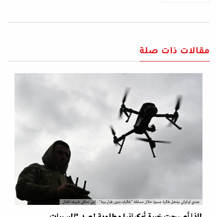
مقالات ذات صلة
جندي أوكراني يشغل طائرة مسيرة خلال مسابقة "طائرات بدون طيار برية"، التي تحاكي ظروف القتال