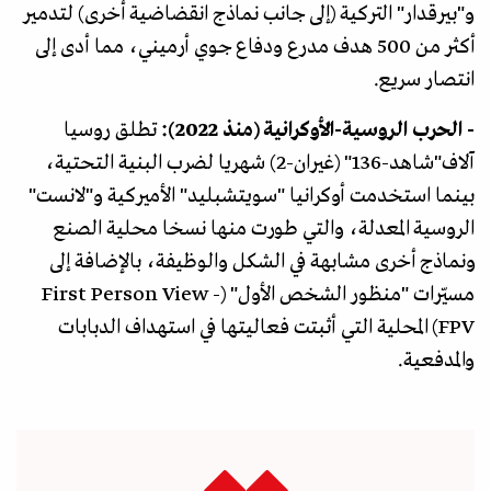
و"بيرقدار" التركية (إلى جانب نماذج انقضاضية أخرى) لتدمير
أكثر من 500 هدف مدرع ودفاع جوي أرميني، مما أدى إلى
انتصار سريع.
- الحرب الروسية-الأوكرانية (منذ 2022):
تطلق روسيا
آلاف"شاهد-136" (غيران-2) شهريا لضرب البنية التحتية،
بينما استخدمت أوكرانيا "سويتشبليد" الأميركية و"لانست"
الروسية المعدلة، والتي طورت منها نسخا محلية الصنع
ونماذج أخرى مشابهة في الشكل والوظيفة، بالإضافة إلى
مسيّرات "منظور الشخص الأول" (First Person View -
FPV) المحلية التي أثبتت فعاليتها في استهداف الدبابات
والمدفعية.