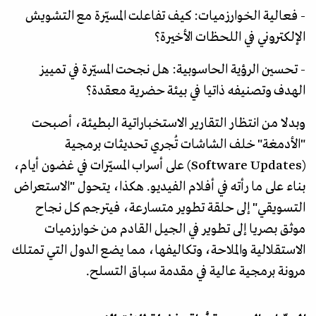
- فعالية الخوارزميات: كيف تفاعلت المسيّرة مع التشويش
الإلكتروني في اللحظات الأخيرة؟
- تحسين الرؤية الحاسوبية: هل نجحت المسيّرة في تمييز
الهدف وتصنيفه ذاتيا في بيئة حضرية معقدة؟
وبدلا من انتظار التقارير الاستخباراتية البطيئة، أصبحت
"الأدمغة" خلف الشاشات تُجري تحديثات برمجية
(Software Updates) على أسراب المسيّرات في غضون أيام،
بناء على ما رأته في أفلام الفيديو. هكذا، يتحول "الاستعراض
التسويقي" إلى حلقة تطوير متسارعة، فيترجم كل نجاح
موثق بصريا إلى تطوير في الجيل القادم من خوارزميات
الاستقلالية والملاحة، وتكاليفها، مما يضع الدول التي تمتلك
مرونة برمجية عالية في مقدمة سباق التسلح.