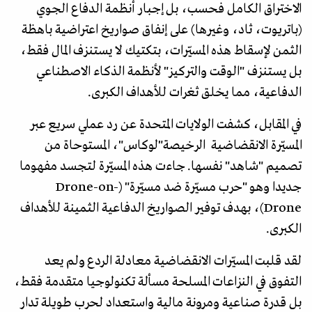
الاختراق الكامل فحسب، بل إجبار أنظمة الدفاع الجوي
(باتريوت، ثاد، وغيرها) على إنفاق صواريخ اعتراضية باهظة
الثمن لإسقاط هذه المسيّرات، بتكتيك لا يستنزف المال فقط،
بل يستنزف "الوقت والتركيز" لأنظمة الذكاء الاصطناعي
الدفاعية، مما يخلق ثغرات للأهداف الكبرى.
في المقابل، كشفت الولايات المتحدة عن رد عملي سريع عبر
المسيّرة الانقضاضية الرخيصة"لوكاس"، المستوحاة من
تصميم "شاهد" نفسها. جاءت هذه المسيّرة لتجسد مفهوما
جديدا وهو "حرب مسيّرة ضد مسيّرة" (Drone-on-
Drone)، بهدف توفير الصواريخ الدفاعية الثمينة للأهداف
الكبرى.
لقد قلبت المسيّرات الانقضاضية معادلة الردع ولم يعد
التفوق في النزاعات المسلحة مسألة تكنولوجيا متقدمة فقط،
بل قدرة صناعية ومرونة مالية واستعداد لحرب طويلة تدار