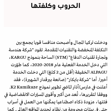
الحروب وكلفتها
ودخلت تركيا المجال وأصبحت منافسا قويا يجمع بين
التكلفة المنخفضة والتقنيات المتقدمة. تقود "شركة هندسة
وتجارة تقنيات الدفاع" (STM) الساحة بنموذج KARGU،
التي دخل الخدمة الفعلية عام 2018-2020، كما طوّرت
ALPAGU الخفيفة (أقل من 2 كلغ) التي دخلت الخدمة
أخيرا. أما "شركة بايكار" (صانعة بيرقدار الشهيرة)، فقد
أعلنت في مارس/آذار الماضي تطوير نموذج K2 Kamikaze.
ووفقا لتقريرها، تُعد من أكبر وأقوى المسيّرات الانقضاضية في
فئتها، مزودة ذكاء اصطناعيا يمكّنها من العمل في أسراب
حتى في بيئات محرومة من نظام تحديد المواقع العالمي. كما