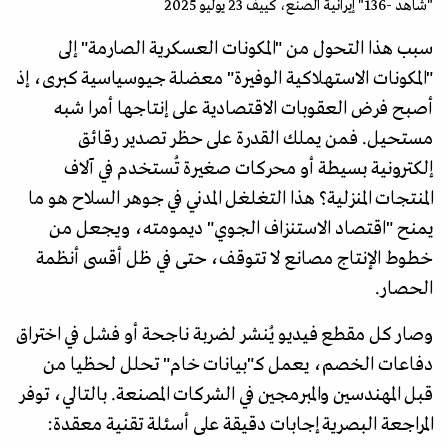
"شاهد -136" إيرانية الصنع، كييف 23 يوليو 2025
سبب هذا التحول من "المكونات العسكرية الصارمة" إلى
"المكونات الاستهلاكية الوفيرة" معضلة جيوسياسية كبرى، إذ
أصبح فرض العقوبات الاقتصادية على إنتاجها أمرا شبه
مستحيل. فمن يملك القدرة على حظر تصدير رقائق
إلكترونية بسيطة أو محركات صغيرة تُستخدم في آلاف
المنتجات المنزلية؟ هذا التغلغل المدني في جوهر السلاح هو ما
يمنح "اقتصاد الاستنزاف الجوي" ديمومته، ويجعل من
خطوط الإنتاج مصانع لا تتوقف، حتى في ظل أقسى أنظمة
الحصار.
وصار كل مقطع فيديو يُنشر لضربة ناجحة أو فشل في اختراق
دفاعات الخصم، يعمل كـ"بيانات خام" تحلل لحظيا من
قبل المهندسين والمبرمجين في الشركات المصنعة. بالتالي، توفر
المراجعة البصرية إجابات دقيقة على أسئلة تقنية معقدة: