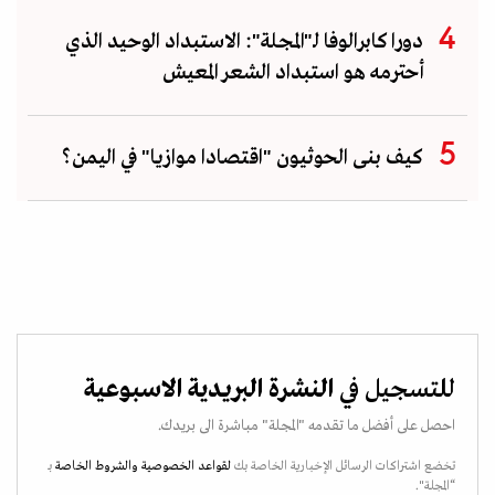
دورا كابرالوفا لـ"المجلة": الاستبداد الوحيد الذي
أحترمه هو استبداد الشعر المعيش
كيف بنى الحوثيون "اقتصادا موازيا" في اليمن؟
للتسجيل في
النشرة البريدية الاسبوعية
احصل على أفضل ما تقدمه "المجلة" مباشرة الى بريدك.
تخضع اشتراكات الرسائل الإخبارية الخاصة بك
لقواعد الخصوصية
والشروط الخاصة
بـ
“المجلة".