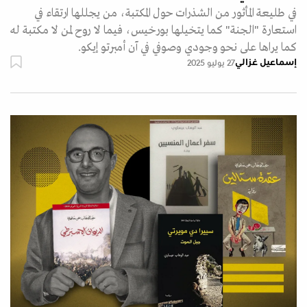
في طليعة المأثور من الشذرات حول المكتبة، من يجللها ارتقاء في
استعارة "الجنة" كما يتخيلها بورخيس، فيما لا روح لمن لا مكتبة له
كما يراها على نحو وجودي وصوفي في آن أمبرتو إيكو.
إسماعيل غزالي
27 يوليو 2025