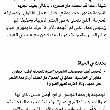
شيئا، مما قد تفعله دار صغيرة، بالتالي بقيت تجربة
الترجمة عندي، محدودة في نطاق العمل القانوني، ومساراته
المحترمة، الذي تتحلى به دور النشر الغربية. وحقيقة لم
يزعجني هذا، لكني لم أفهمه، لأني لا أعرف ما يدور في خبايا
عالم النشر والترجمة، عربيا، فضلا عن معرفته، في الغرب.
يحدث في الحياة
تُرجمت أيضا مجموعتك الشعرية "جلبة لتحريك الوقت" بعنوان
مغاير إلى الفرنسية "معلق في العدم". هل تعتقد أن ترجمة الشعر
نص جديد، ولماذا اخترت تغيير العنوان؟
المجموعة بترجمة التونسي الرائع، أيمن حسن، كان لها
عنوانان، هما "عالق في عدم"، و"جلبة لتحريك الوقت"، ثم
رأيت ألا أخسر العنوانين، فتركت الأول للفرنسية، والآخر