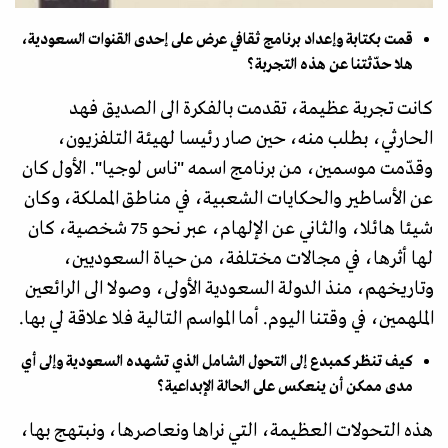
قمت بكتابة وإعداد برنامج ثقافي عرض على إحدى القنوات السعودية،
هلا حدّثتنا عن هذه التجربة؟
كانت تجربة عظيمة، تقدمت بالفكرة الى الصديق فهد
الحارثي، بطلب منه، حين صار رئيسا لهيئة التلفزيون،
وقدّمت موسمين، من برنامج اسمه "ناس لوجيا". الأول كان
عن الأساطير والحكايات الشعبية، في مناطق المملكة، وكان
شيئا هائلا، والثاني عن الإلهام، عبر نحو 75 شخصية، كان
لها أثرها، في مجالات مختلفة، من حياة السعوديين،
وتاريخهم، منذ الدولة السعودية الأولى، وصولا الى الرائعين
الملهمين، في وقتنا اليوم. أما المواسم التالية فلا علاقة لي بها.
كيف تنظر كمبدع إلى التحول الشامل الذي تشهده السعودية وإلى أي
مدى ممكن أن ينعكس على الحالة الإبداعية؟
هذه التحولات العظيمة، التي نراها ونعاصرها، ونبتهج بها،