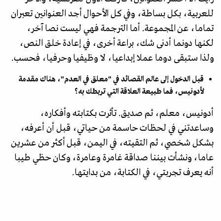
للعربية، بكل بساطة، وفي كل الأحوال أجد العنوانين تعبران
تماما، عن المجموعة. أما الترجمة فهي ليست نصا آخر،
لكنها دونما أدنى شك، براعة أخرى، في إعادة خلق النص،
ولذا ستبقى دوما عملا إبداعيا، لا وظيفيا وحرفيا، فحسب.
قبل الدخول إلى عالم القصائد في "معلق في العدم"، هناك مقدمة
لأدونيس، فما طبيعة العلاقة التي تربطك به؟
أدونيس، معلم، ثم صديق. تأثرت بكتابته وأفكاره،
وساعدتني في لحظات حاسمة من حياتي، قبل أن أعرفه،
بشكل شخصي، ثم التقيته، في اليمن، قبل أكثر من عشرين
عاما، ونشأت بيننا صداقة غامرة وعامرة، وكان حظي طيبا
أنه يعرف تجربتي، في الكتابة، من بدايتها.