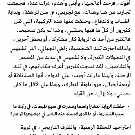
أقوله، فرحت أعالجها، وأبني وأهدم، مرات عدة، فجمعت
تجارب من هنا وهناك، مع تجربتي، في سن المراهقة، وبداية
الشباب والاندفاع، وخلقت منها هذه التركيبة، التي ظن
كثيرون أن كلّ ما فيها يخصّني، وهذا لم يكن صحيحا.
فالكثير من أحداث الرواية كان مشتركا، أو يخصّ آخرين،
ولذلك اخترت تلك الشخصية، زاهي الجبالي، التي تشبهني
في التحولات الكبيرة، ولا تشبهني في عديد من القصص
والتفاصيل، لقد دمجت كثيرين أعرف حكاياتهم، في تلك
المرحلة، ولهذا ما زلت أجيب، على الدوام، أنها قصة ثلاثة أو
أربعة أجيال، مروا بلوثة التطرف، وهذا على الأقل ما كان
يصلني، ولا يزال، من القراء.
حققت الرواية انتشارا واسعا وصدرت في سبع طبعات، في رأيك ما
سبب انتشارها، أو ما الذي لامسته عند الناس في موضوعها الراهن؟
اجتراحها للحظة الزمنية، والظرف التاريخي، في ذروة