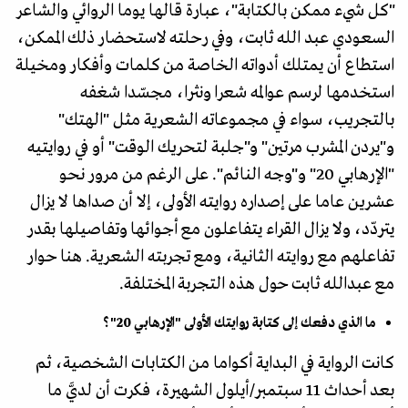
"كل شيء ممكن بالكتابة"، عبارة قالها يوما الروائي والشاعر
السعودي عبد الله ثابت، وفي رحلته لاستحضار ذلك الممكن،
استطاع أن يمتلك أدواته الخاصة من كلمات وأفكار ومخيلة
استخدمها لرسم عوالمه شعرا ونثرا، مجسّدا شغفه
بالتجريب، سواء في مجموعاته الشعرية مثل "الهتك"
و"يردن المشرب مرتين" و"جلبة لتحريك الوقت" أو في روايتيه
"الإرهابي 20" و"وجه النائم". على الرغم من مرور نحو
عشرين عاما على إصداره روايته الأولى، إلا أن صداها لا يزال
يتردّد، ولا يزال القراء يتفاعلون مع أجوائها وتفاصيلها بقدر
تفاعلهم مع روايته الثانية، ومع تجربته الشعرية. هنا حوار
مع عبدالله ثابت حول هذه التجربة المختلفة.
ما الذي دفعك إلى كتابة روايتك الأولى "الإرهابي 20"؟
كانت الرواية في البداية أكواما من الكتابات الشخصية، ثم
بعد أحداث 11 سبتمبر/أيلول الشهيرة، فكرت أن لديَّ ما