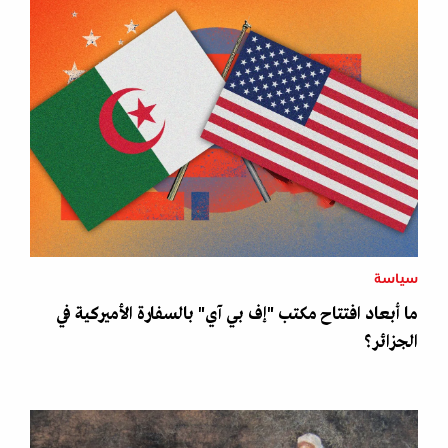
سياسة
ما أبعاد افتتاح مكتب "إف بي آي" بالسفارة الأميركية في
الجزائر؟