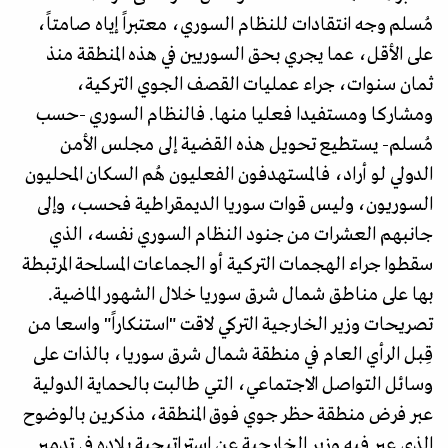
مُسلم وجه انتقادات للنظام السوري، معتبراً إياه صامتاً،
على الأقل، عما يجري بحق السوريين في هذه المنطقة منذ
ثمان سنوات، جراء عمليات القصف الجوي التركية،
ومشاركا ومستفيدا فعليا منها. فالنظام السوري -حسب
مُسلم- يستطيع تحويل هذه القضية إلى مجلس الأمن
الدولي لو أراد، فالمستهدفون الفعليون هُم السكان المحليون
السوريون، وليس قوات سوريا الديمقراطية فحسب، وإلى
جانبهم العشرات من جنود النظام السوري نفسه، الذي
سقطوا جراء الهجمات التركية أو الجماعات المسلحة المرتبطة
بها على مناطق شمال شرق سوريا خلال الشهور الماضية.
تصريحات وزير الخارجية التركي لاقت "استنكاراً" واسعا من
قِبل الرأي العام في منطقة شمال شرق سوريا، بالذات على
وسائل التواصل الاجتماعي، التي طالبت بالحماية الدولية
عبر فرض منطقة حظر جوي فوق المنطقة، مذكرين بالوضوح
الذي عبر فيه وزير الخارجية عن استراتيجية بلاده في تدمير