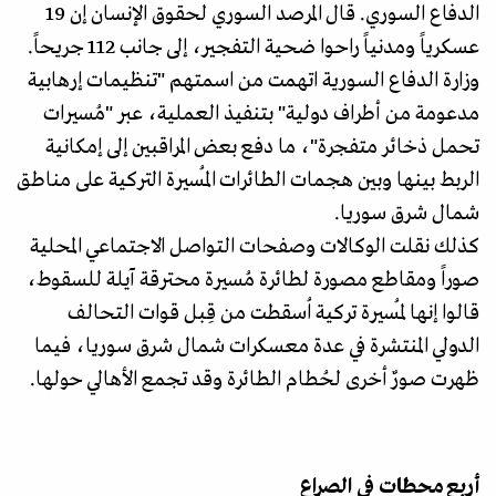
الدفاع السوري. قال المرصد السوري لحقوق الإنسان إن 19
عسكرياً ومدنياً راحوا ضحية التفجير، إلى جانب 112 جريحاً.
وزارة الدفاع السورية اتهمت من اسمتهم "تنظيمات إرهابية
مدعومة من أطراف دولية" بتنفيذ العملية، عبر "مُسيرات
تحمل ذخائر متفجرة"، ما دفع بعض المراقبين إلى إمكانية
الربط بينها وبين هجمات الطائرات المُسيرة التركية على مناطق
شمال شرق سوريا.
كذلك نقلت الوكالات وصفحات التواصل الاجتماعي المحلية
صوراً ومقاطع مصورة لطائرة مُسيرة محترقة آيلة للسقوط،
قالوا إنها لمُسيرة تركية اُسقطت من قِبل قوات التحالف
الدولي المنتشرة في عدة معسكرات شمال شرق سوريا، فيما
ظهرت صورٌ أخرى لحُطام الطائرة وقد تجمع الأهالي حولها.
أربع محطات في الصراع