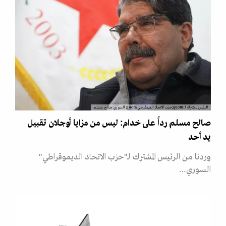
الرئيس المشترك لـ &quot;حزب الاتحاد الديمقراطي&quot; السوري صالح مسلم
صالح مسلم رداً على خدام: ليس من مزايا أوجلان تقبيل
يد أحد
وردنا من الرئيس المشترك لـ"حزب الاتحاد الديموقراطي"
السوري…