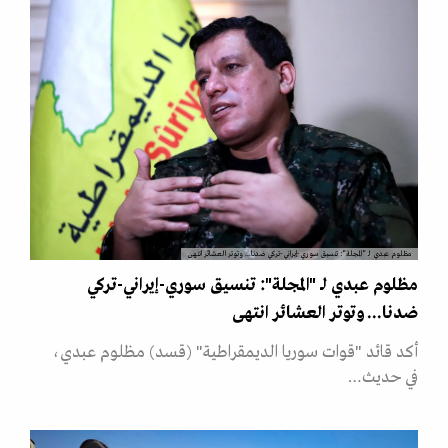
مظلوم عبدي لــ "المجلة": تنسيق سوري-إيراني-تركي ضدنا... وتوتر العشائر انتهى
مظلوم عبدي لــ "المجلة": تنسيق سوري-إيراني-تركي
ضدنا... وتوتر العشائر انتهى
أكد قائد "قوات سوريا الديمقراطية" (قسد) مظلوم عبدي،
في حديث…