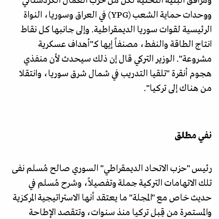
ومرافق البنية التحتية لكل من حزب العمال الكردستاني
ووحدات حماية الشعب (YPG) في العراق وسوريا، النواة
الرئيسية لقوات سوريا الديمقراطية. وإلى جانبها كل نقاط
انتاج الطاقة والنفط، مصنفاً إيها كـ"أهداف عسكرية
مشروعة". الوزير التركي قال إن ذلك سيحدث لأن منفذي
هجوم أنقرة "تلقيا التدريب في شمال شرق سوريا، وانتقلا
من هناك إلى تركيا".
نفي مطلق
رئيس "حزب الاتحاد الديمقراطي" السوري صالح مُسلم نفى
تلك الاتهامات التركية جملة وتفصيلاً، وشرح مُسلم في
حديث خاص مع "المجلة" ما يعتقد أنها الاستراتيجية المركزية
والمستمرة من قِبل تركيا منذ سنوات، وتتقصد الإطاحة