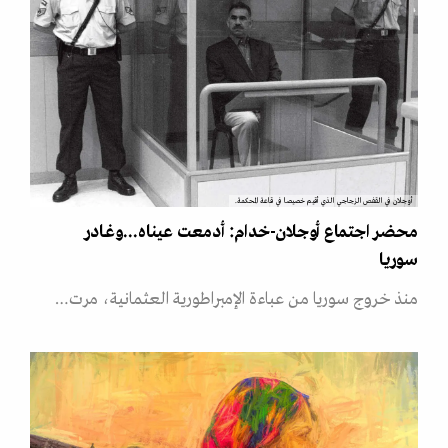
أوجلان في القفص الزجاجي الذي أقيم خصيصا في قاعة المحكمة.
محضر اجتماع أوجلان-خدام: أدمعت عيناه...وغـادر
سوريا
منذ خروج سوريا من عباءة الإمبراطورية العثمانية، مرت…