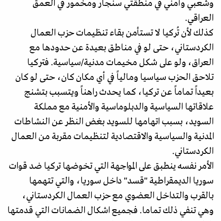
وشعبي وأمني في منطقتي سنجار ومخمور في العمق
العراقي.
كذلك لأن تُركيا لا تستأمن بقاء تنظيمات حزب العمال
الكردستاني، حتى لو في مناطق بعيدة عن حدودها مع
العراق، ولو على شكل مخيمات مدنية/سياسية. فتركيا
تلاحق الحزب سياسيا ومالياً في أي مكان كان، حتى لو كان
بعيداً تماماً عن تركيا، كما يحدث راهناً ويتسبب بتشنج
علاقاتها السياسية والدبلوماسية والأمنية مع مملكة
السويد، بسبب اتهامها للسويد بغض النظر عن النشاطات
المدنية والسياسية والاقتصادية لتنظيمات مقربة من العمال
الكردستاني.
الأمر نفسه ينطبق على المواجهة التي تخوضها تركيا ضد قوات
سوريا الديمقراطية "قسد" داخل سوريا، والتي تتهمها
بالقرب والتداخل العضوي مع حزب العمال الكردستاني،
وهي تنفي ذلك تماما. فجميع اشكال الضمانات التي قدمتها