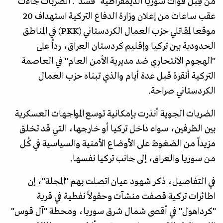
من قِبل قوات سوريا الديمقراطية "قسد". الضربات جاءت
عقب ساعات من إعلان وزارة الدفاع التركية استهداف 20
موقعا لمقاتلي حزب العمال الكردستاني (PKK) في المناطق
الحدودية بين تركيا وإقليم كردستان العراق، رداً على
"الهجوم الانتحاري ضد مديرية الأمن العام" في العاصمة
التركية أنقرة قبل عدة أيام والذي تبناه حزب العمال
الكردستاني صراحة.
الضربات الجوية أنذرت بإمكانية توسع المواجهات العسكرية
بين الطرفين، سواء داخل تركيا أو خارجها، التي قد تخلق
مزيداً من الضغوط على الأوضاع الأمنية والسياسية في كُل
من سوريا والعراق، إلى جانب تركيا نفسها.
في التفاصيل، ذكر شهود عيان اتصلت بهم "المجلة"، إن
اطائرات تركية قصفت منشآت وحقولاً نفطية في قرية
"كرداهول" في أقصى شمال شرق سوريا، ومحطة "آل قوس"