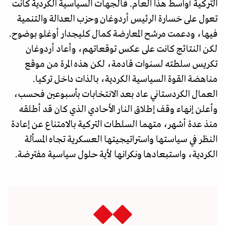
التركية أواسط هذا العام. فالجهات السياسية الكردية كانت
تعول على خسارة الرئيس أردوغان وحزب العدالة والتنمية
فيها، ودعمت مرشح المعارضة كمال كليجدار أوغلو بوضوح.
لكن النتائج كانت على عكس توقعاتهم، وأعاد أردوغان
تكريس سلطته لسنوات قادمة، لكن هذه المرة من موقع
مناهضة القوة السياسية الكردية، بالذات داخل تركيا.
العمال الكردستاني عاد بعد الانتخابات بأسبوعين فحسب،
وأعلن إنهاء وقف إطلاق النار الأحادي الذي كان قد أطلقه
منذ عدة أشهر، متهما السلطات التركية بالامتناع عن إعادة
النظر في سياستها واستراتيجيتها العسكرية تجاه المسألة
الكردية، واستبعادها ونكرانها لأية حلول سياسية مفترضة.