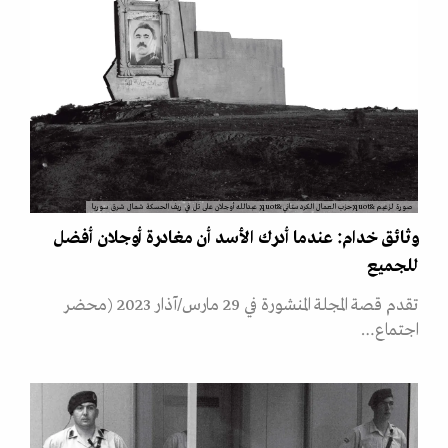
صورة لزعيم &quot;حزب العمال الكردستاني&quot; عبدالله أوجلان على تل في ريف الحسكة شمال شرق سوريا
وثائق خدام: عندما أدرك الأسد أن مغادرة أوجلان أفضل
للجميع
تقدم قصة المجلة المنشورة في 29 مارس/آذار 2023 (محضر
اجتماع…