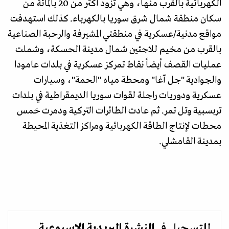
الكهربائية بالقرب منها، وهي تزود أكثر من 20 بالمائة من
سكان منطقة شمال شرق سوريا بالكهرباء. كذلك استهدفت
مواقع مدنية/عسكرية في منطقتي المشيرفة والرحبة الصناعية
بالقرب من مخيم للاجئين شمال مدينة الحسكة، وشملت
عمليات القصف أيضاً نقاط تمركز عسكرية في بلدات عامودا
والجوادية "جل آغا" ومحطة مياه "الحمة"، وسيارات
عسكرية ودوريات راجلة لقوات سوريا الديمقراطية في بلدات
تربسبية وتل تمر. ثم عادت الطائرات التركية ودمرت خمس
محطات لإنتاج الطاقة الكهربائية ومراكز التغذية المحيطة
بمدينة القامشلي.
للتسجيل في
النشرة البريدية
الاسبوعية