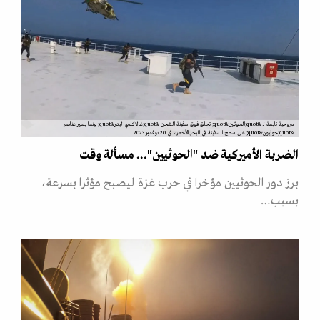
مروحية تابعة لـ &quot;الحوثيين&quot; تحلق فوق سفينة الشحن &quot;غالاكسي ليدر&quot; بينما يسير عناصر
&quot;حوثيون&quot; على سطح السفينة في البحر الأحمر، في 20 نوفمبر 2023
الضربة الأميركية ضد "الحوثيين"... مسألة وقت
برز دور الحوثيين مؤخرا في حرب غزة ليصبح مؤثرا بسرعة،
بسبب…