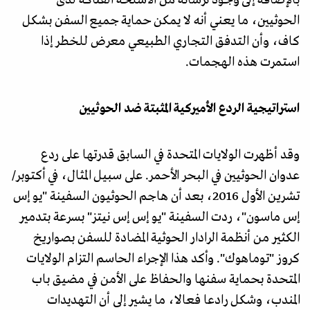
الحوثيين، ما يعني أنه لا يمكن حماية جميع السفن بشكل
كاف، وأن التدفق التجاري الطبيعي معرض للخطر إذا
استمرت هذه الهجمات.
استراتيجية الردع الأميركية المثبتة ضد الحوثيين
وقد أظهرت الولايات المتحدة في السابق قدرتها على ردع
عدوان الحوثيين في البحر الأحمر. على سبيل المثال، في أكتوبر/
تشرين الأول 2016، بعد أن هاجم الحوثيون السفينة "يو إس
إس ماسون"، ردت السفينة "يو إس إس نيتز" بسرعة بتدمير
الكثير من أنظمة الرادار الحوثية المضادة للسفن بصواريخ
كروز "توماهوك". وأكد هذا الإجراء الحاسم التزام الولايات
المتحدة بحماية سفنها والحفاظ على الأمن في مضيق باب
المندب، وشكل رادعا فعالا، ما يشير إلى أن التهديدات