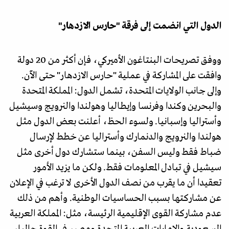
الدول التي انضمت إلى فرقة "حارس الازدهار"
ووفق تصريحات البنتاغون الأميركي، فإن أكثر من 20 دولة
وافقت على المشاركة في عملية "حارس الازدهار" حتى الآن.
وإلى جانب الولايات المتحدة، تشمل الدول: المملكة المتحدة
والبحرين وكندا وفرنسا وإيطاليا وهولندا والنرويج وسيشيل
وأستراليا وإسبانيا. ولسوء الحظ، أعلنت بعض الدول مثل
هولندا والنرويج والدنمارك وأستراليا عن خطط لإرسال
ضباط فقط وليس السفن، بينما ستشارك دول أخرى مثل
سيشيل في تبادل المعلومات فقط. ولكن ما يزيد الأمور
تعقيدا أن ما يقرب من نصف الدول الأخرى لا ترغب في الإعلان
عن مشاركتها بسبب الحساسيات الوطنية. وأهم من ذلك
عدم مشاركة القوى الإقليمية الرئيسة، مثل: المملكة العربية
السعودية والإمارات العربية المتحدة ومصر، في القوة حاليا،