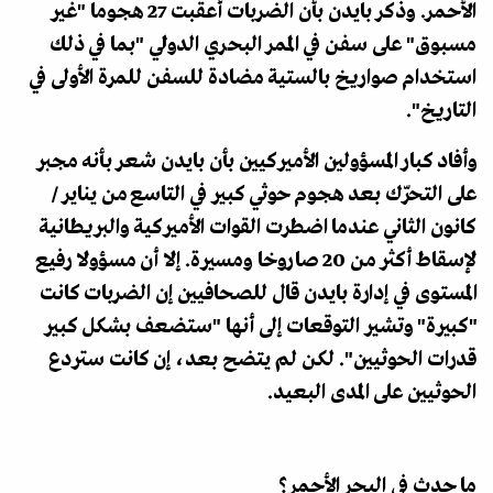
الأحمر. وذكر بايدن بأن الضربات أعقبت 27 هجوما "غير
مسبوق" على سفن في الممر البحري الدولي "بما في ذلك
استخدام صواريخ بالستية مضادة للسفن للمرة الأولى في
التاريخ".
وأفاد كبار المسؤولين الأميركيين بأن بايدن شعر بأنه مجبر
على التحرّك بعد هجوم حوثي كبير في التاسع من يناير /
كانون الثاني عندما اضطرت القوات الأميركية والبريطانية
لإسقاط أكثر من 20 صاروخا ومسيرة. إلا أن مسؤولا رفيع
المستوى في إدارة بايدن قال للصحافيين إن الضربات كانت
"كبيرة" وتشير التوقعات إلى أنها "ستضعف بشكل كبير
قدرات الحوثيين". لكن لم يتضح بعد، إن كانت ستردع
الحوثيين على المدى البعيد.
ما حدث في البحر الأحمر؟