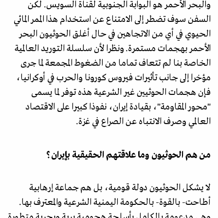
والبحر الأحمر هو البوابة الجنوبية لقناة السويس. لكن
السفن سوف تضطر إلى الامتناع عن استخدام هذا الممر المائي
الحيوي في أي من الاتجاهين في حال أغلق الحوثيون البحر
الأحمر بهجمات مستمرة. ونظرا لأن سلسلة التوريد العالمية
الخاصة بنا لم تتعاف تماما من الضغوط المجمعة لما جرى
مؤخرا إلى جانب تأثيرات فيروس كورونا والحرب في أوكرانيا،
فإن هجمات الحوثيين غير الشرعية هذه توفر لما يسمى
"محور المقاومة"، بقيادة إيران، نفوذا كبيرا على الاقتصاد
العالمي وصرف الانتباه عن الصراع في غزة.
من هم الحوثيون وما علاقتهم الحقيقية بإيران؟
لا يشكل الحوثيون دولة قومية، بل هم جماعة إرهابية
أطاحت- بالقوة- بالحكومة اليمنية الشرعية والمعترف بها.
وهي مدعومة بالكامل بأسلحة هجومية برية وبحرية متطورة