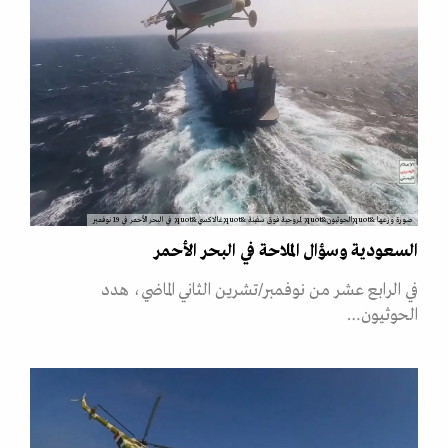
صورة وزعها &quot;الحوثيون&quot; لمروحية فوق سفينة &quot;غالاكسي&quot; في البحر الأحمر في 19 نوفمبر
السعودية وسؤال الملاحة في البحر الأحمر
في الرابع عشر من نوفمبر/تشرين الثاني الماضي، هدد
الحوثيون…