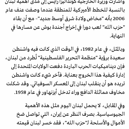
وأشارت وزيرة الخارجية كونداليزا رايس إلى مدى أهمية لبنان
بالنسبة للخطط الأميركية للمنطقة عندما وصفت عنف عام
2006 بأنه "مخاض ولادة شرق أوسط جديد"– مع أن بقاء
"حزب الله" لعب دورا في إخراج أجندة بوش عن مسارها في
النهاية.
وبالمثل، في عام 1982، في الوقت الذي كانت فيه واشنطن
سعيدة برؤية "منظمة التحرير الفلسطينية" تُطرد من لبنان،
فإن ديناميكيات الحرب الباردة دفعت الولايات المتحدة إلى
إدارة كيفية هذا الخروج بعناية. فآخر شيء كانت واشنطن
تريده هو أن ينقلب لبنان إلى المعسكر السوفياتي. وقد شكلت
مخاوف مماثلة الدافع وراء تدخل أيزنهاور في عام 1958.
وفي المقابل، لا يحمل لبنان اليوم مثل هذه الأهمية
الجيوسياسية. بصرف النظر عن إيران، التي تواصل ضخ
الأموال والأسلحة لـ"حزب الله"، فقد خسر لبنان قيمته