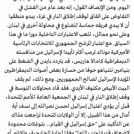
اليوم. ومن الإنصاف القول، إنه بعد عام من الفشل في
التفاوض على اتفاق لوقف إطلاق النار في غزة، يبدو منطقيا
أن لا يبدي فريقه حماسة للضلوع في محاولة أخرى في لبنان.
وعلى نحو مماثل، تلعب الاعتبارات الداخلية دورا ما في هذا
السياق. مع اعتبار المرشح الجمهوري للانتخابات الرئاسية
الأميركية دونالد ترمب أكثر تأييدا لإسرائيل من منافسته
الديمقراطية كامالا هاريس، قد يتردد بايدن في الضغط على
بنيامين نتنياهو خوفا من خسارة بعض أصوات الديمقراطيين
المؤيدة لإسرائيل لصالح الجمهوريين. ومع ذلك، لم يقف
البيت الأبيض مكتوف الأيدي. فقد قاد محاولات التوسط في
وقف إطلاق النار في لبنان في الجمعية العامة للأمم المتحدة،
قبل أن يؤدي اغتيال إسرائيل لحسن نصرالله إلى نسف أية
آمال من هذا القبيل. إلا أن الولايات المتحدة تراجعت مذاك
عن التأكيد على "حق إسرائيل في القيام... بتوغلات محدودة
لإضعاف قدرة (حزب الله)" وفقا لوزارة الخارجية، وتلاشي أي