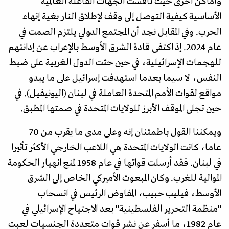
وأماكن أخرى حيث ناقشت الجهات الفاعلة العالمية
الأساسية كيفية التوصل إلى وقف لإطلاق النار بغية إنهاء
الحرب. وفي المقابل نجد أن المجتمع الدولي يلتزم الصمت في
عام 2024. إذ اكتفى قادة الشرق الأوسط بالإعراب عن إدانتهم
للهجمات الإسرائيلية، في حين حثت الدول الغربية على ضبط
النفس، لا سيما بعدما استهدفت إسرائيل على ما يبدو
مواقع لقوات الأمم المتحدة العاملة في لبنان (اليونيفيل). في
حين تجلى الموقف الأبرز للولايات المتحدة في صمتها المطبق.
ويمكننا القول باطمئنان إنه وعلى مدى ما يقرب من 70
عاما، كانت الولايات المتحدة هي اللاعب الخارجي الأكثر تأثيرا
في لبنان. فقد أرسلت قواتها في عام 1958 لمنع انهيار الحكومة
الموالية للغرب. وكان المبعوث الأميركي الخاص إلى الشرق
الأوسط، فيليب حبيب، المفاوض الرئيس في انسحاب
"منظمة التحرير الفلسطينية" بعد الاجتياح الإسرائيلي في
عام 1982، ما أسفر عن نشر قوات متعددة الجنسيات لعبت