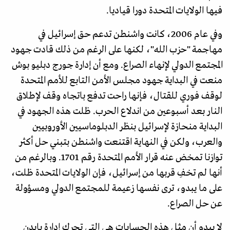
فيها الولايات المتحدة دورا قياديا.
وفي عام 2006، كانت واشنطن تدعم حق إسرائيل في
مهاجمة "حزب الله"، لكنها على الرغم من ذلك قادت جهود
المجتمع الدولي لإنهاء الصراع. ومع أن إدارة جورج دبليو بوش
منعت في البداية جهود مجلس الأمن التابع للأمم المتحدة
لوقف فوري للقتال، فإنها راحت تدفع باتجاه وقف لإطلاق
النار بعد أسبوعين من اندلاع الحرب. ظلت هذه الجهود في
البداية منحازة لإسرائيل بنظر الدبلوماسيين الأوروبيين
والعرب، ولكن في النهاية اقتنعت واشنطن بتبني حل أكثر
توازنا تمخض عنه قرار الأمم المتحدة رقم 1701. وبالرغم من
أنها لم تخفِ قربها من إسرائيل، فإن الولايات المتحدة ظلت،
على ما يبدو، ترى نفسها زعيمة للمجتمع الدولي ومسؤولة
عن حل الصراع.
لا يبدو أن مثل هذه الحسابات هي التي تحرك إدارة بايدن