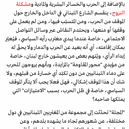
بالإضافة إلى الحرب والخسائر البشرية والمادية و
مشكلة
النزوح
، ينقسم الشارع اللبناني في الداخل والخارج حول
الموقف من الحرب، ومن المتسبّب فيها، ومن لم يعمل على
وقفها أو منعها، ويحتدم النقاش عبر وسائل التواصل
الاجتماعي، خاصة عندما يبدي مغترب رأيه السياسي، فيُعيّر
بمكان إقامته، أي أنه بعيد عن الحرب والدمار ولا يحقّ له
إبداء الرأي، ويُتهم بعض من يعيشون خارج لبنان، خاصة
من مؤيدي "محور المقاومة" بالمزايدة، وبأنهم يروجون للحرب
على دماء اللبنانيين من دون تكبّد أي خسارة من قبلهم، ولا
شك أن هذا الموقف إشكالي، فهل فعلا يجب ألا يـتأثر الموقف
السياسي، خاصة في ظل الحرب، بسبب "الامتيازات" التي
يملكها صاحبه؟
"المجلة" تحدّثت إلى مجموعة من المغتربين اللبنانيين في دول
مختلفة، عن شعورهم تجاه ما يشهده بلدهم، وعن