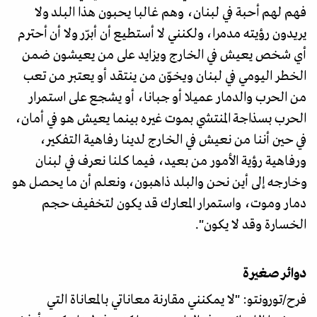
فهم لهم أحبة في لبنان، وهم غالبا يحبون هذا البلد ولا
يريدون رؤيته مدمرا، ولكنني لا أستطيع أن أبرّر ولا أن أحترم
أي شخص يعيش في الخارج ويزايد على من يعيشون ضمن
الخطر اليومي في لبنان ويخوّن من ينتقد أو يعتبر من تعب
من الحرب والدمار عميلا أو جبانا، أو يشجع على استمرار
الحرب بسذاجة المنتشي بموت غيره بينما يعيش هو في أمان،
في حين أننا من نعيش في الخارج لدينا رفاهية التفكير،
ورفاهية رؤية الأمور من بعيد، فيما كلنا نعرف في لبنان
وخارجه إلى أين نحن والبلد ذاهبون، ونعلم أن ما يحصل هو
دمار وموت، واستمرار المعارك قد يكون لتخفيف حجم
الخسارة وقد لا يكون".
دوائر صغيرة
فرح/تورونتو: "لا يمكنني مقارنة معاناتي بالمعاناة التي