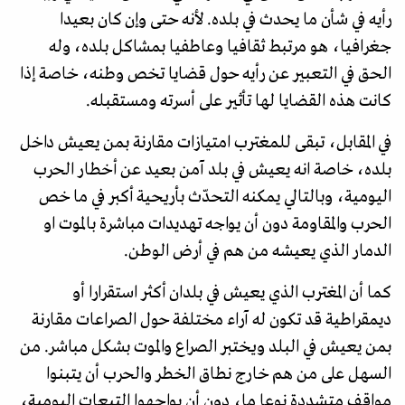
رأيه في شأن ما يحدث في بلده. لأنه حتى وإن كان بعيدا
جغرافيا، هو مرتبط ثقافيا وعاطفيا بمشاكل بلده، وله
الحق في التعبير عن رأيه حول قضايا تخص وطنه، خاصة إذا
كانت هذه القضايا لها تأثير على أسرته ومستقبله.
في المقابل، تبقى للمغترب امتيازات مقارنة بمن يعيش داخل
بلده، خاصة انه يعيش في بلد آمن بعيد عن أخطار الحرب
اليومية، وبالتالي يمكنه التحدّث بأريحية أكبر في ما خص
الحرب والمقاومة دون أن يواجه تهديدات مباشرة بالموت او
الدمار الذي يعيشه من هم في أرض الوطن.
كما أن المغترب الذي يعيش في بلدان أكثر استقرارا أو
ديمقراطية قد تكون له آراء مختلفة حول الصراعات مقارنة
بمن يعيش في البلد ويختبر الصراع والموت بشكل مباشر. من
السهل على من هم خارج نطاق الخطر والحرب أن يتبنوا
مواقف متشددة نوعا ما، دون أن يواجهوا التبعات اليومية،