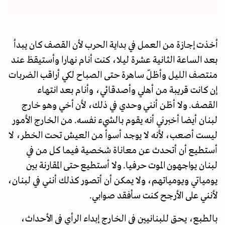
أخذت إجازة من العمل في بداية الحرب لأن القصف كان يبدأ
بعد الساعة الثانية عشرة ليلا، كنت أنام نهارا وأستيقظ عند
منتصف الليل وأظلّ ساهرة حتى الصباح لكي أراقب الضربات
إن كانت قريبة من أهلي وأصدقائي، وأنام بعد انتهاء
القصف. ولا أظن أنني وحدي في ذلك، لأن أخي وهو خارج
لبنان أيضا أخبرني أنه يقوم بالشيء نفسه. من الخارج الأمور
ليست أصعب، لأنه لا يوجد أسوأ من العيش تحت الخطر، لا
أستطيع أن أتحدث عن معاناة شخصية فيما كل من في
لبنان يواجهون الموت حرفيا. ولا أستطيع حتى المقارنة بين
يومياتي ويومياتهم، ولا يمكن أن أتصور كذلك أنني في لبنان،
لأنني على الأرجح كنت سأفقد صوابي.
بالطبع، يحق للبنانيين في الخارج إبداء الرأي في الأحداث،