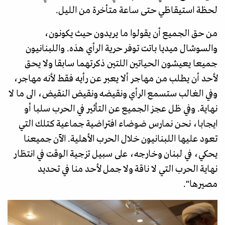
لحظة استيقاظي حتى ساعة متأخرة من الليل.
من حق الجميع أن يقولوا ما يريدون حيث يكونون،
والسوشال ميديا باتت توفر حرية الرأي هذه. واللبنانيون
جميعا يعيشون الحياتين اللتين ذكرتهما سابقا ولا يحق
لأحد أن يطلب من مهاجر ألا يعبر عن رأيه فقط لأنه مهاجر،
وفي الغالب ستسمع الرأي ونقيضه ونقيض النقيض، الى ما لا
نهاية. وفي ظل عجز الجميع عن التأثير في الحرب سلبا أو
ايجابا، نحن نمارس ضوضاء افتراضية جماعية كتلك التي
تعود عليها اللبنانيون خلال الحرب الأهلية. الآن جميعنا
يحكي، في لبنان وخارجه، على سبيل تزجية الوقت في انتظار
نهاية الحرب التي لا ناقة ولا جمل لأحد منا في تحديد
مصيرها".