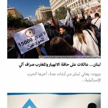
مواطنون لبنانيون يحتجون أمام المصارف في شارع الحمرا، بيروت، لبنان في 8 مارس 2024
لبنان... عائلات على حافة الانهيار والمغترب صراف آلي
بيروت: يعاني لبنان من أزمات عدة، آخرها الحرب
الإسرائيلية…