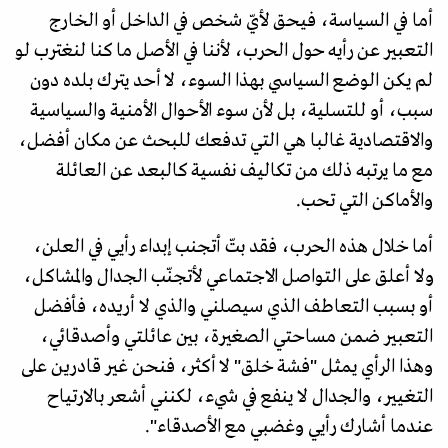
أما في السياسة، فيحق لأيّ شخص في الداخل أو الخارج
التعبير عن رأيه حول الحرب، لأننا في الأصل ما كنا لنغترب لو
لم يكن الوضع السياسي بهذا السوء، لا أحد يترك بلده دون
سبب، أو للتسلية، بل لأن سوء الأحوال الأمنية والسياسية
والاقتصادية غالبا هي التي تدفعك للبحث عن مكان أفضل،
مع ما يرتبه ذلك من تكاليف نفسية كالبعد عن العائلة
والأماكن التي تحب.
أما خلال هذه الحرب، فقد بتّ أتجنب إبداء رأيي في العلن،
ولا أعلق على التواصل الاجتماعي لأتجنّب الجدال والمشاكل،
أو بسبب التعاطف الذي سيصلني والذي لا أريده، فأفضل
التعبير ضمن مساحتي الصغيرة، بين عائلتي وأصدقائي،
وهذا الرأي يمثل "فشة خلق" لا أكثر، فنحن غير قادرين على
التغيير، والجدال لا ينفع في شيء، لكنني أشعر بالارتياح
عندما أشارك رأيي وغضبي مع الأصدقاء".