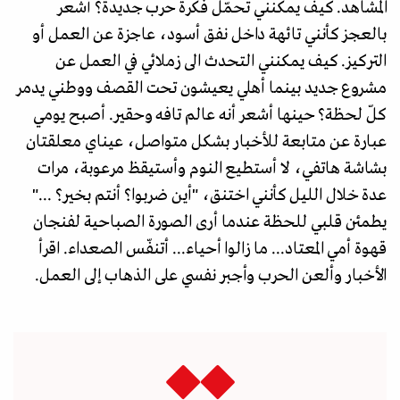
المشاهد. كيف يمكنني تحمّل فكرة حرب جديدة؟ أشعر
بالعجز كأنني تائهة داخل نفق أسود، عاجزة عن العمل أو
التركيز. كيف يمكنني التحدث الى زملائي في العمل عن
مشروع جديد بينما أهلي يعيشون تحت القصف ووطني يدمر
كلّ لحظة؟ حينها أشعر أنه عالم تافه وحقير. أصبح يومي
عبارة عن متابعة للأخبار بشكل متواصل، عيناي معلقتان
بشاشة هاتفي، لا أستطيع النوم وأستيقظ مرعوبة، مرات
عدة خلال الليل كأنني اختنق، "أين ضربوا؟ أنتم بخير؟ ..."
يطمئن قلبي للحظة عندما أرى الصورة الصباحية لفنجان
قهوة أمي المعتاد... ما زالوا أحياء... أتنفّس الصعداء. اقرأ
الأخبار وألعن الحرب وأجبر نفسي على الذهاب إلى العمل.