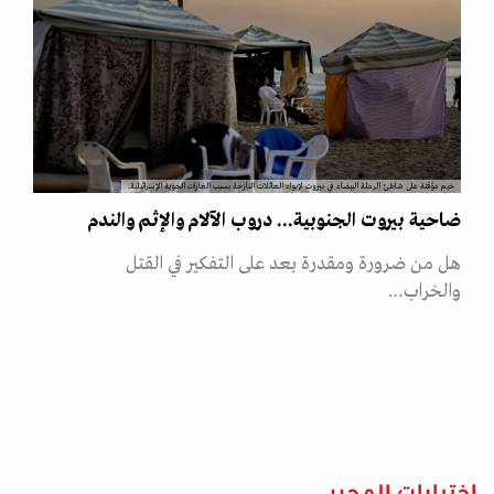
خيم مؤقتة على شاطئ الرملة البيضاء في بيروت لإيواء العائلات النازحة بسبب الغارات الجوية الإسرائيلية.
ضاحية بيروت الجنوبية... دروب الآلام والإثم والندم
هل من ضرورة ومقدرة بعد على التفكير في القتل
والخراب…
اختيارات المحرر