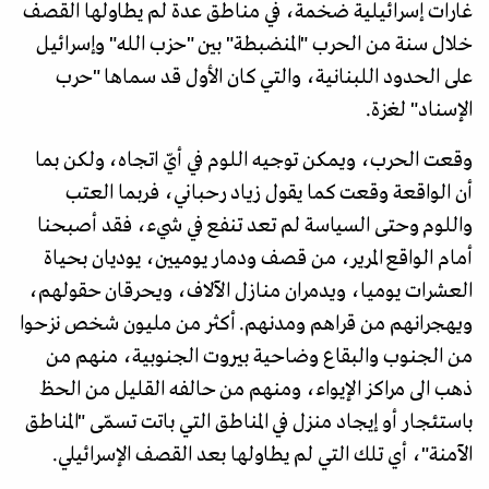
غارات إسرائيلية ضخمة، في مناطق عدة لم يطاولها القصف
خلال سنة من الحرب "المنضبطة" بين "حزب الله" وإسرائيل
على الحدود اللبنانية، والتي كان الأول قد سماها "حرب
الإسناد" لغزة.
وقعت الحرب، ويمكن توجيه اللوم في أيّ اتجاه، ولكن بما
أن الواقعة وقعت كما يقول زياد رحباني، فربما العتب
واللوم وحتى السياسة لم تعد تنفع في شيء، فقد أصبحنا
أمام الواقع المرير، من قصف ودمار يوميين، يوديان بحياة
العشرات يوميا، ويدمران منازل الآلاف، ويحرقان حقولهم،
ويهجرانهم من قراهم ومدنهم. أكثر من مليون شخص نزحوا
من الجنوب والبقاع وضاحية بيروت الجنوبية، منهم من
ذهب الى مراكز الإيواء، ومنهم من حالفه القليل من الحظ
باستئجار أو إيجاد منزل في المناطق التي باتت تسمّى "المناطق
الآمنة"، أي تلك التي لم يطاولها بعد القصف الإسرائيلي.