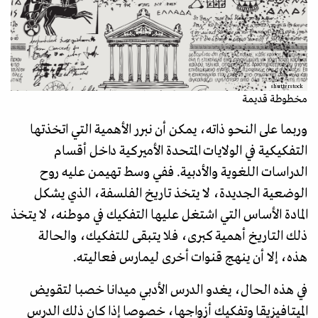
shutterstock
مخطوطة قديمة
وربما على النحو ذاته، يمكن أن نبرر الأهمية التي اتخذتها
التفكيكية في الولايات المتحدة الأميركية داخل أقسام
الدراسات اللغوية والأدبية. ففي وسط تهيمن عليه روح
الوضعية الجديدة، لا يتخذ تاريخ الفلسفة، الذي يشكل
المادة الأساس التي اشتغل عليها التفكيك في موطنه، لا يتخذ
ذلك التاريخ أهمية كبرى، فلا يتبقى للتفكيك، والحالة
هذه، إلا أن ينهج قنوات أخرى ليمارس فعاليته.
في هذه الحال، يغدو الدرس الأدبي ميدانا خصبا لتقويض
الميتافيزيقا وتفكيك أزواجها، خصوصا إذا كان ذلك الدرس