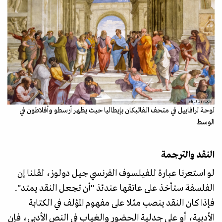
shutterstock
لوحة لرافاييل في متحف الفاتيكان بإيطاليا حيث يظهر أرسطو وأفلاطون في
الوسط
النقد والترجمة
لو استعرنا عبارة للفيلسوف الفرنسي جيل دولوز، لقلنا إن
الفلسفة ستأخذ على عاتقها عندئذ "أن تجعل النقد يمتد".
فإذا كان النقد ينصب مثلا على مفهوم المؤلف في الكتابة
الأدبية، أو على جدلية الحضور والغياب في النص الأدبي، فإن