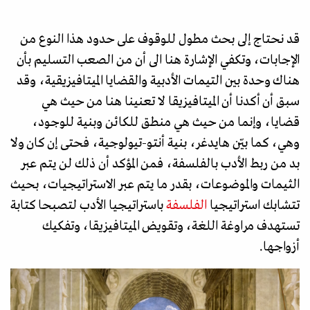
قد نحتاج إلى بحث مطول للوقوف على حدود هذا النوع من
الإجابات، وتكفي الإشارة هنا الى أن من الصعب التسليم بأن
هناك وحدة بين التيمات الأدبية والقضايا الميتافيزيقية، وقد
سبق أن أكدنا أن الميتافيزيقا لا تعنينا هنا من حيث هي
قضايا، وإنما من حيث هي منطق للكائن وبنية للوجود،
وهي، كما بيّن هايدغر، بنية أنتو-تيولوجية، فحتى إن كان ولا
بد من ربط الأدب بالفلسفة، فمن المؤكد أن ذلك لن يتم عبر
الثيمات والموضوعات، بقدر ما يتم عبر الاستراتيجيات، بحيث
تتشابك استراتيجيا
الفلسفة
باستراتيجيا الأدب لتصبحا كتابة
تستهدف مراوغة اللغة، وتقويض الميتافيزيقا، وتفكيك
أزواجها.