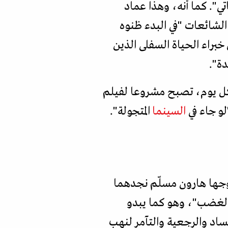
". كما أنه، وهذا عماد
 الشائعات "في البدء ظنوه
براء الحياة السفلى الذين
دة".
ة كل يوم، تصبح مشروعا لفيلم
لو جاء في
السينما
المتجولة".
وجها هارون مسلّم نجدهما
"الغضب"، وهو كما يبدو
ساد والرجعية والتآمر لنهب