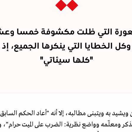
عورة التي ظلت مكشوفة خمسا وعش
كل الخطايا التي ينكرها الجميع، إذ 
"كلها سيئاتي"
ن ويشيد به ويتبنى مطالبه، إلا أنه "أعاد الحكم الساب
لذكر ومعلّمه وواضع نظرية: الضرب على الميت حرام"، و