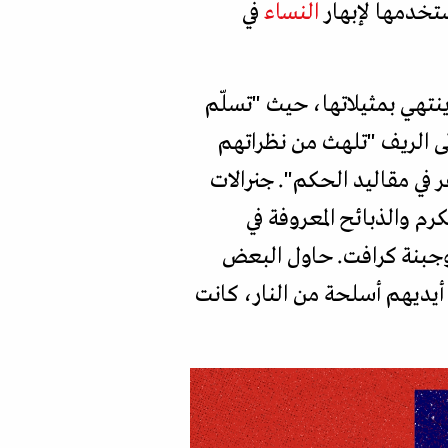
ستخدمها لإبهار
النساء
في
نتهي بمثيلاتها، حيث "تسلّم
ى الريف "تلهث من نظراتهم
 في مقاليد الحكم". جنرالات
 والذبائح المعروفة في
 وجبنة كرافت. حاول البعض
ت أيديهم أسلحة من النار، كانت