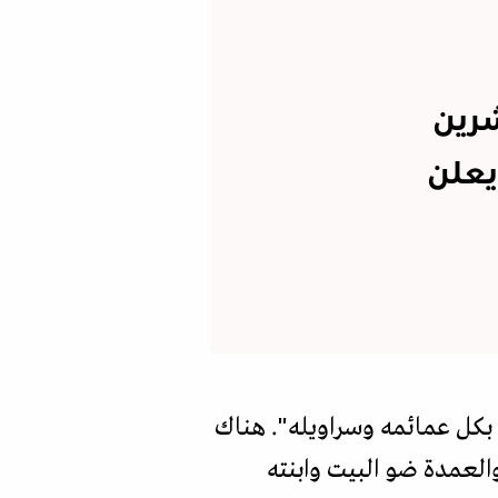
رين
يعلن
ق بكل عمائمه وسراويله". هناك
العمدة ضو البيت وابنته