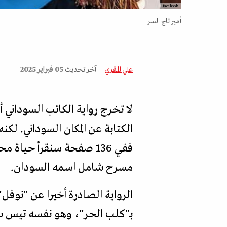
facebook
أمير تاج السر
علي المقري
آخر تحديث
05 فبراير 2025
لا تخرج رواية الكاتب السوداني أ
الكتابة عن المكان السوداني. لكنه
ففي 136 صفحة سنقرأ ح
مسرح شامل اسمه السودان.
الرواية الصادرة أخيرا عن "نوف
بـ"كلب الحر"، وهو نفسه تيس س