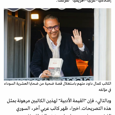
إسلاميا-عربيا-أفريقيا" لفرنسا.
الكاتب كمال داود متهم باستغلال قصة ضحية من ضحايا العشرية السوداء
في مؤلفه
وبالتالي، فإن "القيمة الأدبية" لهذين الكاتبين مرهونة بمثل
هذه التصريحات. اخيرا، ظهر كاتب عربي آخر، السوري