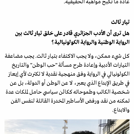
عادة ما تكبح مواهبه الحقيقية.
تيار ثالث
هل ترى أن الأدب الجزائري قادر على خلق تيار ثالث بين
الرواية الوطنية والرواية الكولونيالية؟
كل شيء ممكن، ولا يجب الاكتفاء بتيار ثالث. يجب مضاعفة
التيارات الأدبية وإعادة طرح مسألة "حب الوطن" والتاريخ
الكولونيالي في الرواية وفق منهجية نقدية لا تكترث لأي إيعاز
في طريق الإبداع الذي يعبر، لا عن الوطن أو الدولة، بل عن
شخصية الكاتب وطموحاته ككائن سياسي حامل لملكات عدة
تمكنه من نقد ورفض الأساطير المخدرة القاتلة لنفس الفن
والابداع.