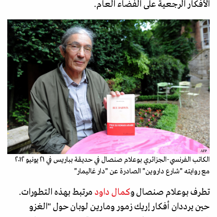
الأفكار الرجعية على الفضاء العام.
AFP
الكاتب الفرنسي-الجزائري بوعلام صنصال في حديقة بباريس في ٢١ يونيو ٢٠١٢
مع روايته "شارع داروين" الصادرة عن "دار غاليمار"
تطرف بوعلام صنصال و
كمال داود
مرتبط بهذه التطورات.
حين يرددان أفكار إريك زمور ومارين لوبان حول "الغزو