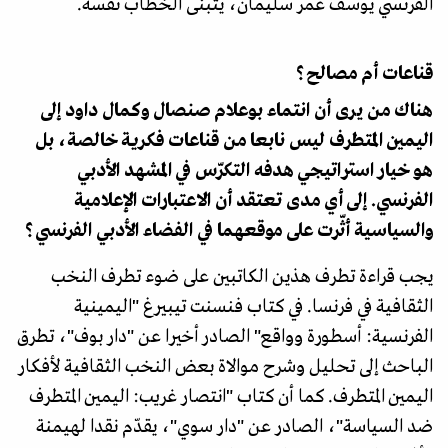
الفرنسي يوسف عمر سليمان، يتبنى الخطاب نفسه.
قناعات أم مصالح؟
هناك من يرى أن انتماء بوعلام صنصال وكمال داود إلى
اليمين المتطرف ليس نابعا من قناعات فكرية خالصة، بل
هو خيار استراتيجي هدفه التكرّس في المشهد الأدبي
الفرنسي. إلى أي مدى تعتقد أن الاعتبارات الإعلامية
والسياسية أثّرت على موقعهما في الفضاء الأدبي الفرنسي؟
يجب قراءة تطرف هذين الكاتبين على ضوء تطرف النخب
الثقافية في فرنسا. في كتاب فنسنت تيبيرغ "اليمينية
الفرنسية: أسطورة وواقع" الصادر أخيرا عن "دار بوف"، تطرق
الباحث إلى تحليل وشرح موالاة بعض النخب الثقافية لأفكار
اليمين المتطرف. كما أن كتاب "انتصار غريب: اليمين المتطرف
ضد السياسة"، الصادر عن "دار سوي"، يقدّم نقدا لهيمنة