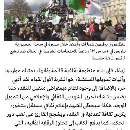
AFP
متظاهرون يرفعون شعارات وأعلاماً خلال مسيرة في ساحة الجمهورية
بباريس في ١٠ مارس ٢٠١٩، دعماً للاحتجاجات الشعبية في الجزائر ضد ترشح
الرئيس لولاية خامسة
لهذا، فإن بناء منظومة ثقافية قائمة بذاتها، تمتلك مواردها
وآليات تمويلها المستقلة، هو الشرط الأول لقيام نقد أدبي
حر، بالإضافة إلى وجود نظام ديمقراطي متقبل للنقد، مما
يضمن بلا شك تحرير المشهدين الثقافي والإعلامي من التمويل
الموجه. هكذا سيحظى المشهد بإعلام ثقافي مستقل متطور،
يكرس ثقافة تعددية في النقد، ويشجع القارئ على لعب دور
الحكم، كما يدفع الكاتب إلى تجاوز الرقابة الذاتية، التي