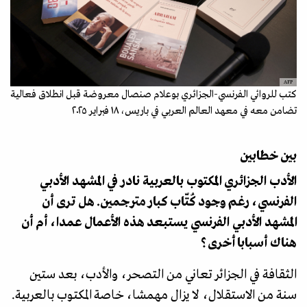
AFP
كتب للروائي الفرنسي-الجزائري بوعلام صنصال معروضة قبل انطلاق فعالية
تضامن معه في معهد العالم العربي في باريس، ١٨ فبراير ٢٠٢٥
بين خطابين
الأدب الجزائري المكتوب بالعربية نادر في المشهد الأدبي
الفرنسي، رغم وجود كُتّاب كبار مترجمين. هل ترى أن
المشهد الأدبي الفرنسي يستبعد هذه الأعمال عمدا، أم أن
هناك أسبابا أخرى؟
الثقافة في الجزائر تعاني من التصحر، والأدب، بعد ستين
سنة من الاستقلال، لا يزال مهمشا، خاصة المكتوب بالعربية.