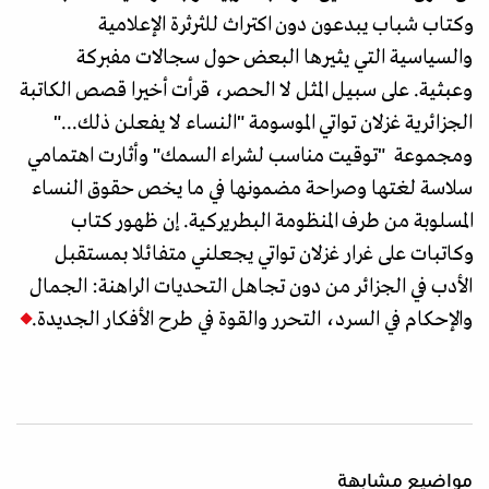
وكتاب شباب يبدعون دون اكتراث للثرثرة الإعلامية
والسياسية التي يثيرها البعض حول سجالات مفبركة
وعبثية. على سبيل المثل لا الحصر، قرأت أخيرا قصص الكاتبة
الجزائرية غزلان تواتي الموسومة "النساء لا يفعلن ذلك..."
ومجموعة "توقيت مناسب لشراء السمك" وأثارت اهتمامي
سلاسة لغتها وصراحة مضمونها في ما يخص حقوق النساء
المسلوبة من طرف المنظومة البطريركية. إن ظهور كتاب
وكاتبات على غرار غزلان تواتي يجعلني متفائلا بمستقبل
الأدب في الجزائر من دون تجاهل التحديات الراهنة: الجمال
والإحكام في السرد، التحرر والقوة في طرح الأفكار الجديدة.
مواضيع مشابهة