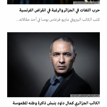
متظاهرون يلوّحون بالعلم الجزائري
حرب اللغات في الجزائر والرغبة في انقراض الفرنسية
كتب الكاتب البيروفي ماريو فرغاس يوسا في أحد مقالاته…
الكاتب الجزائري الفرنكوفوني كمال داود
الكاتب الجزائري كمال داود ينبش ذاكرة وطنه المطموسة