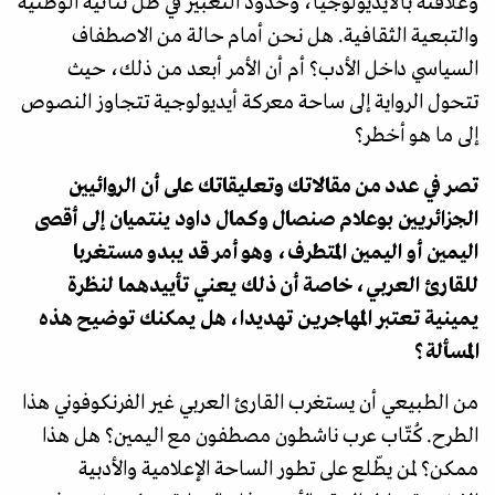
وعلاقته بالأيديولوجيا، وحدود التعبير في ظل ثنائية الوطنية
والتبعية الثقافية. هل نحن أمام حالة من الاصطفاف
السياسي داخل الأدب؟ أم أن الأمر أبعد من ذلك، حيث
تتحول الرواية إلى ساحة معركة أيديولوجية تتجاوز النصوص
إلى ما هو أخطر؟
تصر في عدد من مقالاتك وتعليقاتك على أن الروائيين
الجزائريين بوعلام صنصال وكمال داود ينتميان إلى أقصى
اليمين أو اليمين المتطرف، وهو أمر قد يبدو مستغربا
للقارئ العربي، خاصة أن ذلك يعني تأييدهما لنظرة
يمينية تعتبر المهاجرين تهديدا، هل يمكنك توضيح هذه
المسألة؟
من الطبيعي أن يستغرب القارئ العربي غير الفرنكوفوني هذا
الطرح. كُتّاب عرب ناشطون مصطفون مع اليمين؟ هل هذا
ممكن؟ لمن يطّلع على تطور الساحة الإعلامية والأدبية