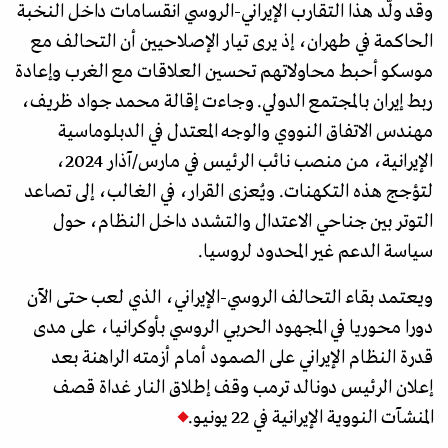
وقد ولّد هذا التقارب الإيراني-الروسي انقسامات داخل النخبة
الحاكمة في طهران، إذ يرى تيار الإصلاحيين أن التحالف مع
موسكو أحبط محاولاتهم تحسين العلاقات مع الغرب وإعادة
ربط إيران بالمجتمع الدولي. وجاءت إقالة محمد جواد ظريف،
مهندس الاتفاق النووي والوجه المعتدل في الدبلوماسية
الإيرانية، من منصب نائب الرئيس في مارس/آذار 2024،
لتؤجج هذه التكهنات. ويُعزى القرار، في الغالب، إلى تصاعد
التوتر بين جناحي الاعتدال والتشدد داخل النظام، حول
سياسة الدعم غير المحدود لروسيا.
ويعتمد بقاء التحالف الروسي-الإيراني، الذي لعب حتى الآن
دورا محوريا في المجهود الحربي الروسي بأوكرانيا، على مدى
قدرة النظام الإيراني على الصمود أمام أزمته الراهنة بعد
إعلان الرئيس دونالد ترمب وقف إطلاق النار غداة قصف
المنشآت النووية الإيرانية في 22 يونيو.