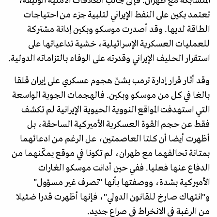
المتشابكة مع طهران. فإلى جانب العلاقات الأمنية الوثيقة،
تعتمد بكين على النفط الإيراني لتلبية جزء من احتياجات
الطاقة لديها. وقد أصدرت موسكو وبكين إدانة مشتركة
للعمليات العسكرية الإسرائيلية، خشية تداعياتها على
استقرار الحليف الإيراني وقدرته على الوفاء بالتزاماته الدولية.
وقد أثار قرار إدارة ترمب بشنّ هجوم عسكري على إيران قلقا
بالغا في كل من موسكو وبكين. فالهجمات الجوية الواسعة
التي استهدفت المواقع النووية الحيوية الإيرانية لم تكشف
فقط عن حجم القوة العسكرية الأميركية الساحقة، بل
أظهرت أيضا أن كلتا العاصمتين، عل الرغم من ادعائهما
بمتانة تحالفهما مع طهران، لم تكونا في موقع يمكّنهما من
الدفاع عنها فعليا. ففي حين أدانت موسكو الغارات
الأميركية بشدة، ووصفتها بأنها "تصرف غير مسؤول"
و"انتهاك صارخ للقانون الدولي"، فإنها أظهرت قدرا ضئيلا
من الرغبة في الانخراط في صراع جديد.