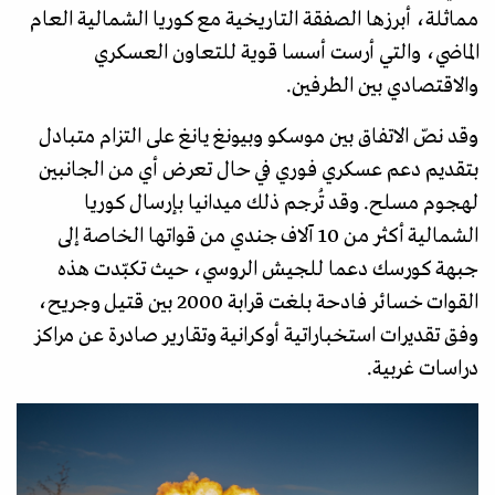
مماثلة، أبرزها الصفقة التاريخية مع كوريا الشمالية العام
الماضي، والتي أرست أسسا قوية للتعاون العسكري
والاقتصادي بين الطرفين.
وقد نصّ الاتفاق بين موسكو وبيونغ يانغ على التزام متبادل
بتقديم دعم عسكري فوري في حال تعرض أي من الجانبين
لهجوم مسلح. وقد تُرجم ذلك ميدانيا بإرسال كوريا
الشمالية أكثر من 10 آلاف جندي من قواتها الخاصة إلى
جبهة كورسك دعما للجيش الروسي، حيث تكبّدت هذه
القوات خسائر فادحة بلغت قرابة 2000 بين قتيل وجريح،
وفق تقديرات استخباراتية أوكرانية وتقارير صادرة عن مراكز
دراسات غربية.