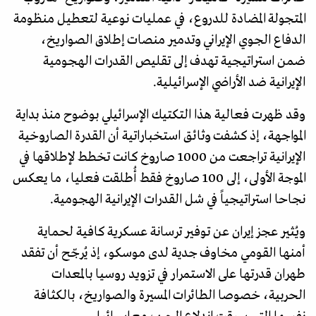
المتجولة المضادة للدروع، في عمليات نوعية لتعطيل منظومة
الدفاع الجوي الإيراني وتدمير منصات إطلاق الصواريخ،
ضمن استراتيجية تهدف إلى تقليص القدرات الهجومية
الإيرانية ضد الأراضي الإسرائيلية.
وقد ظهرت فعالية هذا التكتيك الإسرائيلي بوضوح منذ بداية
المواجهة، إذ كشفت وثائق استخباراتية أن القدرة الصاروخية
الإيرانية تراجعت من 1000 صاروخ كانت تخطط لإطلاقها في
الموجة الأولى، إلى 100 صاروخ فقط أُطلقت فعليا، ما يعكس
نجاحا استراتيجياً في شل القدرات الإيرانية الهجومية.
ويُثير عجز إيران عن توفير ترسانة عسكرية كافية لحماية
أمنها القومي مخاوف جدية لدى موسكو، إذ يُرجّح أن تفقد
طهران قدرتها على الاستمرار في تزويد روسيا بالمعدات
الحربية، خصوصا الطائرات المسيرة والصواريخ، بالكثافة