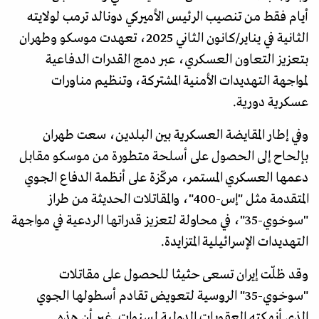
أيام فقط من تنصيب الرئيس الأميركي دونالد ترمب لولايته
الثانية في يناير/كانون الثاني 2025، تعهدت موسكو وطهران
بتعزيز التعاون العسكري، عبر دمج القدرات الدفاعية
لمواجهة التهديدات الأمنية المشتركة، وتنظيم مناورات
عسكرية دورية.
وفي إطار المقايضة العسكرية بين البلدين، سعت طهران
بإلحاح إلى الحصول على أسلحة متطورة من موسكو مقابل
دعمها العسكري المستمر، مركّزة على أنظمة الدفاع الجوي
المتقدمة مثل "إس-400"، والمقاتلات الحديثة من طراز
"سوخوي-35"، في محاولة لتعزيز قدراتها الردعية في مواجهة
التهديدات الإسرائيلية المتزايدة.
وقد ظلّت إيران تسعى حثيثا للحصول على مقاتلات
"سوخوي-35" الروسية لتعويض تقادم أسطولها الجوي
الذي أنهكته العقوبات الدولية لسنوات. غير أن هذه