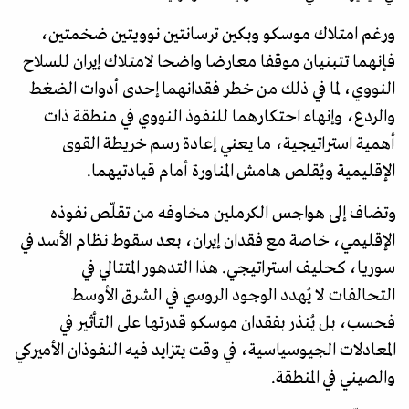
ورغم امتلاك موسكو وبكين ترسانتين نوويتين ضخمتين،
فإنهما تتبنيان موقفا معارضا واضحا لامتلاك إيران للسلاح
النووي، لما في ذلك من خطر فقدانهما إحدى أدوات الضغط
والردع، وإنهاء احتكارهما للنفوذ النووي في منطقة ذات
أهمية استراتيجية، ما يعني إعادة رسم خريطة القوى
الإقليمية ويُقلص هامش المناورة أمام قيادتيهما.
وتضاف إلى هواجس الكرملين مخاوفه من تقلّص نفوذه
الإقليمي، خاصة مع فقدان إيران، بعد سقوط نظام الأسد في
سوريا، كحليف استراتيجي. هذا التدهور المتتالي في
التحالفات لا يُهدد الوجود الروسي في الشرق الأوسط
فحسب، بل يُنذر بفقدان موسكو قدرتها على التأثير في
المعادلات الجيوسياسية، في وقت يتزايد فيه النفوذان الأميركي
والصيني في المنطقة.