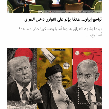
قوى «الإطار التنسيقي» خلال اجتماع بحضور رئيس الوزراء محمد شياع السوداني في فبراير
تراجع إيران... هكذا يؤثر على التوازن داخل العراق
بينما يشهد العراق هدوءا أمنيا وعسكريا حذرا منذ عدة
أسابيع،…