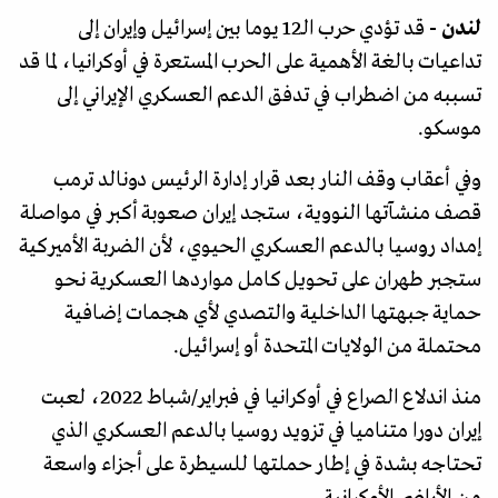
لندن -
قد تؤدي حرب الـ12 يوما بين إسرائيل وإيران إلى
تداعيات بالغة الأهمية على الحرب المستعرة في أوكرانيا، لما قد
تسببه من اضطراب في تدفق الدعم العسكري الإيراني إلى
موسكو.
وفي أعقاب وقف النار بعد قرار إدارة الرئيس دونالد ترمب
قصف منشآتها النووية، ستجد إيران صعوبة أكبر في مواصلة
إمداد روسيا بالدعم العسكري الحيوي، لأن الضربة الأميركية
ستجبر طهران على تحويل كامل مواردها العسكرية نحو
حماية جبهتها الداخلية والتصدي لأي هجمات إضافية
محتملة من الولايات المتحدة أو إسرائيل.
منذ اندلاع الصراع في أوكرانيا في فبراير/شباط 2022، لعبت
إيران دورا متناميا في تزويد روسيا بالدعم العسكري الذي
تحتاجه بشدة في إطار حملتها للسيطرة على أجزاء واسعة
من الأراضي الأوكرانية.