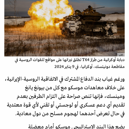
غيتي
دبابة أوكرانية من طراز T64 تطلق نيرانها على مواقع للقوات الروسية في
مقاطعة دونيتسك، أوكرانيا، في 9 يناير 2024
ورغم غياب بند الدفاع المشترك في الاتفاقية الروسية-الإيرانية،
على خلاف معاهدات موسكو مع كل من بيونغ يانغ
ومينسك، فإنها تنص صراحة على التزام الطرفين بعدم
تقديم أي دعم عسكري أو لوجستي أو تقني لأي قوة معتدية
في حال تعرض أحدهما لهجوم مسلح من دول معادية.
يضع هذا البند الاستراتيجي موسكو أمام معضلة