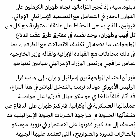
دبلوماسية، إذ تُجبر التزاماتها تجاه طهران الكرملين على
التوازن الحذر في التعامل مع التصعيد الإسرائيلي-الإيراني.
فبوتين، الذي يسعى للحفاظ على علاقات متوازنة مع كل من
تل أبيب وطهران، وجد نفسه في مفترق طرق عقب اندلاع
المواجهات، ما دفعه إلى تكثيف الاتصالات مع الطرفين، بما
في ذلك محادثات مع القيادة الإيرانية ولقائه وزير الخارجية
عباس عراقجي ورئيس الوزراء الإسرائيلي بنيامين نتنياهو.
غير أن احتدام المواجهة بين إسرائيل وإيران، إلى جانب قرار
الرئيس الأميركي دونالد ترمب بالتدخل المباشر في هذا النزاع،
قد أثار قلقاً بالغا في موسكو حيال قدرتها على مواصلة
عملياتها العسكرية في أوكرانيا. فتركيز طهران على الدفاع عن
منشآتها الحيوية في مواجهة الضربات الجوية الإسرائيلية قد
يُضعف إلى حد كبير قدرتها على الاستمرار في تزويد موسكو
بالطائرات المسيرة والصواريخ، التي تعتمد عليها الجبهة