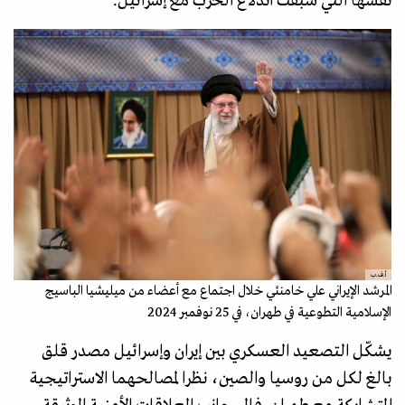
نفسها التي سبقت اندلاع الحرب مع إسرائيل.
أ.ف.ب
المرشد الإيراني علي خامنئي خلال اجتماع مع أعضاء من ميليشيا الباسيج
الإسلامية التطوعية في طهران، في 25 نوفمبر 2024
يشكّل التصعيد العسكري بين إيران وإسرائيل مصدر قلق
بالغ لكل من روسيا والصين، نظرا لمصالحهما الاستراتيجية