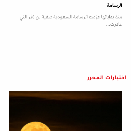
الرسامة
منذ بداياتها عزمت الرسامة السعودية صفية بن زقر التي
غادرت…
اختيارات المحرر