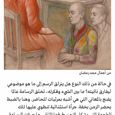
من أعمال مجد رمضان
في حالة من ذلك النوع هل ينزلق الرسم إلى ما هو موضوعي
ليفارق ذاتيته؟ ما بين الشيء وفكرته، تخلق الرسامة عالما
يضج بالمعاني التي هي أشبه بمرثيات للحاضر. وهنا بالضبط
يحضر الزمن بخفة. جرأة استثنائية تنطوي عليها تلك
المواجهة التي يشكل الزمن طرفها الثاني. ما جرؤت الرسامة