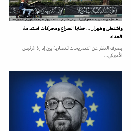
لوحة تحمل صورة &quot;المرشد&quot; الإيراني السابق علي خامنئي في ساحة &quot;ولي عصر&quot; بطهران في 22 مارس 2026
واشنطن وطهران… خفايا الصراع ومحركات استدامة
العداء
بصرف النظر عن التصريحات المتضاربة بين إدارة الرئيس
الأميركي…