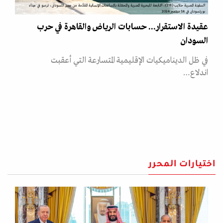
السفينة المصرية حلايب (231)، التابعة للبحرية المصرية والمحمّلة بالمساعدات الإنسانية المقدَّمة من مصر للسودان، ترسو في ميناء
بورتسودان في 14 سبتمبر 2024
عقيدة الاستقرار... حسابات الرياض والقاهرة في حرب
السودان
في ظل الديناميكيات الإقليمية المتسارعة التي أعقبت
اندلاع…
اختيارات المحرر