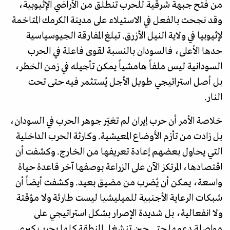
من فتح جبهة شرقية للحرب تنطلق من الأراضي الإثيوبية،
وقد نجحت بالفعل في الاستيلاء على مدينة الكرمك المتاخمة
لإثيوبيا في ولاية النيل الأزرق. تبلغ المفارقة الجيوسياسية
حدها الأعلى، فالسودان بالنسبة لقوى فاعلة في الحرب
السودانية ليس ملفاً هامشياً يمكن تأجيله في زمن الخطر،
بل أصل استراتيجي طويل الأجل يُستثمر فيه حتى تحت
النار.
خلاصة الأمر أن حرب إيران لم تغيّر جوهر الحرب في السودان،
بل زادت من تأزم الأوضاع المعيشية. وكارثة الحرب الداخلية
التي يحاول بعضهم إعادة تعريفها من الخارج. وكشفت أن
اقتصادها، المرتكز الآن على الزراعة بوصفها آخر قاعدة حياة
واسعة، يمكن أن يُضرب من مضيق بعيد. وكشفت أيضاً أن
شبكات الرعاية الأجنبية للميليشيا ليست طارئة ولا مؤقتة
ولا انفعالية، بل شديدة الإصرار بشكل استراتيجي على
مواصلة دعمها حتى حين تنشغل المنطقة كلها بحرب كبرى.