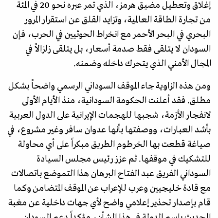
إغلاق وتعطيل مضيق هرمز، الذي تمر عبره نحو 20 في المئة
من تجارة الطاقة العالمية، وتزايد القلق عن استقرار المرور
البحري في البحر الأحمر مع انخراط الحوثيين في الحرب، فإن
السودان لا يتلقى فقط صدمة أسعار، بل يتلقى زلزالاً في
المجال الأمني الذي يتحرك داخله وضمنه.
ومن هذه الزاوية جاء الموقف السوداني الرسمي واضحاً بشكل
مطلق. فقد أعلنت الحكومة السودانية، منذ الأيام الأولى
لانفجار الأزمة، شجبها للهجمات الإيرانية على الدول العربية
بأشد العبارات، ووصفتها بأنها عدوان سافر وغير مشروع، في
صياغة قطعت بها الخرطوم الطريق مبكراً على أي محاولة
للتشكيك في موقفها. ثم عزز رئيس مجلس السيادة
السوداني الفريق عبد الفتاح البرهان هذا التموضع باتصالات
مع قادة خليجيين وعرب للإعراب عن الموقف المتضامن وكما
قام بإصدار تحذير إعلامي واضح لأي جهات داخلية عن مغبة
الحديث باسم الدولة في هذا الشأن، مؤكداً دعم السودان