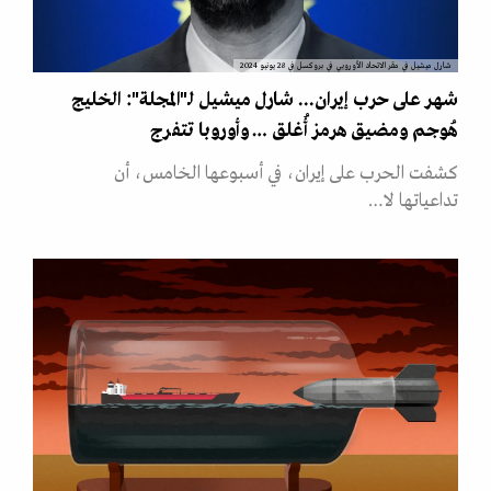
شارل ميشيل في مقر الاتحاد الأوروبي في بروكسل في 28 يونيو 2024
شهر على حرب إيران... شارل ميشيل لـ"المجلة": الخليج
هُوجم ومضيق هرمز أُغلق … وأوروبا تتفرج
كشفت الحرب على إيران، في أسبوعها الخامس، أن
تداعياتها لا…