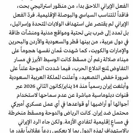
الفعل الإيراني اللاحق بدا، من منظور استراتيجي بحت،
فاقداً للتناسب السياسي والبوصلة الإقليمية. فردّ الفعل
الإيراني لم يقتصر على استهداف الولايات المتحدة وإسرائيل،
بل تمدد إلى ضرب بنى تحتية ومواقع مدنية ومنشآت طاقة
في دول عربية، من بينها قطر والسعودية والأردن والبحرين
والإمارات والكويت، كما شهدت عُمان نفسها هجوماً على
ميناء صلالة رغم أن مسقط كانت الوسيط الأبرز في مسار
التفاوض لمنع اندلاع الحرب، فيما شددت الدوحة علناً على
ضرورة خفض التصعيد، وأعلنت المملكة العربية السعودية
وأبلغت إيران رسمياً منذ 14 يناير/كانون الثاني 2026 عبر
قنوات دبلوماسية مباشرة عن عدم سماحها لاستخدام
أجوائها أو أراضيها أو قواعدها في أي عمل عسكري أميركي
محتمل ضد إيران. كانت الرياض والدوحة ومسقط منخرطة
في مساعٍ إقليمية لتفادي الأزمة. ولكن جاء الرد الإيراني
بالاستهداف لهذه الدول بما لا يعكس ردعاً عقلانياً بقدر ما