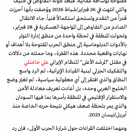
مفتوحة بوساطة عُمانية. فبعد جولة التفاوض في جنيف
والتي انتهت في 26 فبراير/شباط 2026 ووُصفت بأنها أحرزت
قدراً من التقدم وتستحق استكمالاً فنياً. جاء الانتقال
الصادم من التفاوض إلى المواجهة العسكرية في 28 فبراير،
وتحولت المنطقة في لحظة واحدة من منطق إدارة التوتر
بالأدوات الدبلوماسية إلى منطق الحرب المفتوحة بلا أهداف أو
نهايات واقعية محددة. هذه القفزة، وما حملته من دلالات
في مقتل "المرشد الأعلى" للنظام الإيراني
علي خامنئي
والتفكيك الجزئي لبنية القيادة الإيرانية، ثم الرد واسع
النطاق والذي افتقر إلى أي معقولية سياسية، لم تغيّر وضع
الخليج العربي وحده، بل أعادت تعريف معادلة الأمن
والاستقرار الإقليمي في المنطقة بأسرها بما فيها السودان
والذي يمر بلحظة ضعف هيكلي نتيجة حربه الخاصة منذ
أبريل/نيسان 2023.
ومهما اختلفت القراءات حول شرارة الحرب الأولى، فإن رد