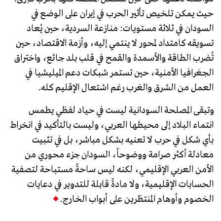
حيث يمكن تلخيص تأثير الحرب في إيران على الوضع في
السودان في ثلاثة مستويات: منازعة السردية، حين يُعاد
تسويقه كامتداد لمحور لا ينتمي إليه، وأزمة الاقتصاد، حين
تُضرب الطاقة والأسمدة والقمح في قلب بلد جائع، واختراق
الجغرافيا الأمنية، حين تستمر شبكات دعم الميليشيا في
العمل من الشرق والغرب رغم اشتعال الإقليم كله.
وتبقى المصلحة السودانية ليست في حياد لفظي يطمس
انتماء البلاد إلى محيطها العربي، وليست بالتأكيد في انخراط
بأي شكل في حرب لا تعنيه بشكل مباشر، بل في تثبيت
معادلة أكثر صرامة ووضوحاً، السودان جزء محوري من
الأمن العربي الإقليمي، لكنه ليس ساحةً مستباحة لتصفية
الحسابات الإقليمية، ولا مادةً قابلة للتدوير في دعايات
الخصوم وأوهام المنتظرين على أبواب الخارج.