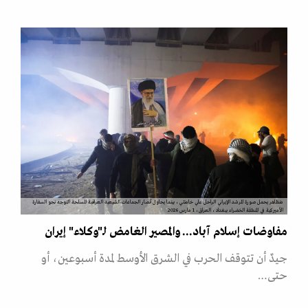
متظاهر يحمل صورة المرشد الإيراني الراحل علي خامنئي، بينما يحاول أنصار الجماعات الشيعية العراقية المسلحة التوجه نحو السفارة
الأميركية في المنطقة الخضراء ببغداد، العراق، 1 مارس 2026
مفاوضات إسلام آباد... والمصير الغامض لـ"وكلاء" إيران
جيدٌ أن تتوقف الحرب في الشرق الأوسط لمدة أسبوعين، أو
حتى…