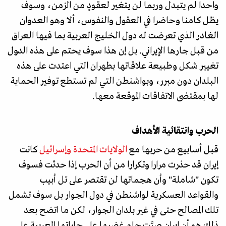
واحدا لم يتبدل وربما لن يتغير لعقودٍ من الزمن، وسوف
يظل كامنا وحاضرا في العقول والنفوس، ألا وهو العدوان
الغادر الذي تعرضت له دول الخليج العربية بما فيها العراق
من قبل جارها الإيراني. بل إن هذا سوف يحتم على هذه الدول
تغيير شكل وطبيعة علاقاتها بطهران التي اعتدت على هذه
البلدان دون مبرر، وبواشنطن التي لم تستطع توفير الحماية
لها بمقتضى الاتفاقات الموقعة معها.
الحرب وانتقائية الأهداف
قبل أسابيع من حربها مع
الولايات المتحدة وإسرائيل
كانت
إيران قد حذرت مرارا وتكرارا من أن الحرب إذا حدثت فسوف
تكون "شاملة" وأن هجماتها لن تقتصر على تل أبيب
والقواعد العسكرية لواشنطن في دول الجوار بل سوف تشمل
تلك المصالح حتى في غير بلدان الجوار، لكن ما اتضح بعد
ذلك هو أن إيران صبَّت جام غضبها على جاراتها العربية على