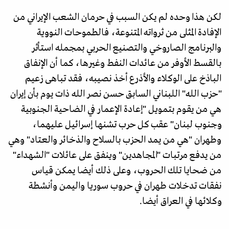
لكن هذا وحده لم يكن السبب في حرمان الشعب الإيراني من
الإفادة المثلى من ثرواته المتنوعة، فالطموحات النووية
والبرنامج الصاروخي والتصنيع الحربي بمجمله استأثر
بالقسط الأوفر من عائدات النفط وغيرها، كما أن الإنفاق
الباذخ على الوكلاء والأذرع أخذ نصيبه، فقد تباهى زعيم
"حزب الله" اللبناني السابق حسن نصر الله ذات يوم بأن إيران
هي من يقوم بتمويل "إعادة الإعمار في الضاحية الجنوبية
وجنوب لبنان" عقب كل حرب تشنها إسرائيل عليهما،
وطهران "هي من يمد الحزب بالسلاح والذخائر والعتاد" وهي
من يدفع مرتبات "المجاهدين" وينفق على عائلات "الشهداء"
من ضحايا تلك الحروب، وعلى ذلك أيضا يمكن قياس
نفقات تدخلات طهران في حروب سوريا واليمن وأنشطة
وكلائها في العراق أيضا.