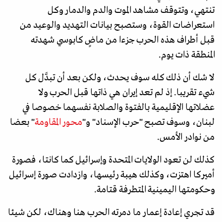
تنتهي، وتتوقف مشاهد الموت والدم والدمار وكل
استعراضات القوة، وستصبح بيانات التهديد والوعيد من
قبل أطراف هذه الحرب جزءا من ماضٍ كابوسي شهدته
المنطقة ذات يوم.
لا شك أن ذلك كله سوف يحدث، ولكن بعد أن تبدَّل كل
شيء تقريبا. إذ لم تعد إيران هي ذاتها قبل الحرب ولا
عضلاتها الإقليمية بالفتوة والصلابة نفسهما خصوصا في
لبنان، وسوف تصبح "حرب الإسناد" و"
محور المقاومة
" بعضا
من نوادر الأمس.
كذلك لن تعود الولايات المتحدة وإسرائيل كما كانتا، فصورة
أميركا اهتزت، وكذلك هيبة رئيسها، وازدادت صورة إسرائيل
وحكومتها اليمينية المتطرفة قتامة.
قد تجري إعادة إعمار ما دمرته الحرب هنا وهناك، لكن شيئا