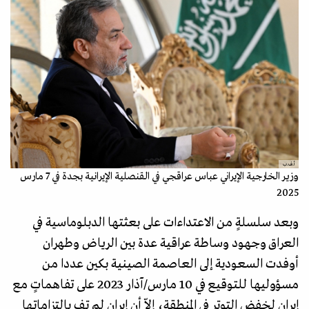
أ.ف.ب
وزير الخارجية الإيراني عباس عراقجي في القنصلية الإيرانية بجدة في 7 مارس
2025
وبعد سلسلةٍ من الاعتداءات على بعثتها الدبلوماسية في
العراق وجهود وساطة عراقية عدة بين الرياض وطهران
أوفدت السعودية إلى العاصمة الصينية بكين عددا من
مسؤوليها للتوقيع في 10 مارس/آذار 2023 على تفاهماتٍ مع
إيران لخفض التوتر في المنطقة، إلاّ أن إيران لم تف بالتزاماتها