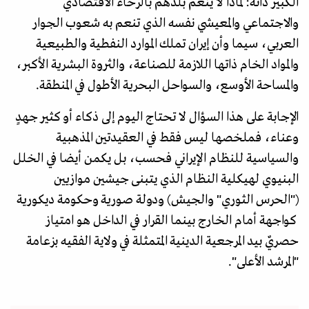
الكبير ذاته: لماذا لا ينعم بلدهم بالرخاء الاقتصادي
والاجتماعي والمعيشي نفسه الذي تنعم به شعوب الجوار
العربي، سيما وأن إيران تملك الموارد النفطية والطبيعية
والمواد الخام ذاتها اللازمة للصناعة، والثروة البشرية الأكبر،
والمساحة الأوسع، والسواحل البحرية الأطول في المنطقة.
الإجابة على هذا السؤال لا تحتاج اليوم إلى ذكاء أو كثير جهدٍ
وعناء، فملخصها ليس فقط في العقيدتين المذهبية
والسياسية للنظام الإيراني فحسب، بل يكمن أيضا في الخلل
البنيوي لهيكلية النظام الذي يتبنى جيشين موازيين
("الحرس الثوري" والجيش) ودولة صورية وحكومة ديكورية
كواجهة أمام الخارج بينما القرار في الداخل هو امتياز
حصريٌ بيد المرجعية الدينية المتمثلة في ولاية الفقيه بزعامة
"المرشد الأعلى".