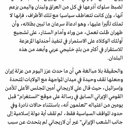
لضبط سلوك أذرعها في كل من العراق ولبنان واليمن بزعم
أنها، وإن كانت تتعاطف سياسيا مع تلك الأطراف، فإنها لا
تملك تأثيرا عليها، وهو ادعاءٌ سرعان ما تبين بطلانه، وأن
طهران ظلت تعمل، من وراء وأمام الستار، على تشجيع
أولئك الوكلاء على الاستمرار في تنفيذ أجندتها المزعزعة
للاستقرار في أكثر من بلدٍ خليجي عربي وأبعد من هذه
البلدان.
والحقيقة بلا مبالغة هي أن ما حدث عزز اليوم من عزلة إيران
وجعلها تقف وحيدة في ميدان المواجهة مع الولايات المتحدة
وإسرائيل، حيث قال علي لاريجاني أمين المجلس الأعلى للأمن
القومي الإيراني السابق في رسالة على موقع "انستغرام" قبل
يومين من اغتياله "تعلمون أنه، باستثناء حالات نادرة وفي
حدود المواقف السياسية فقط، لم تقف أية دولة إسلامية إلى
جانب الشعب الإيراني" غير أن لاريجاني لم يتحدث عن سبب