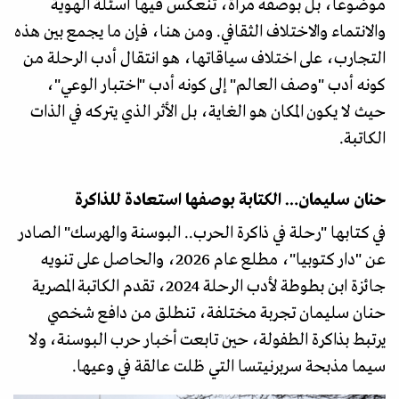
موضوعا، بل بوصفه مرآة، تنعكس فيها أسئلة الهوية
والانتماء والاختلاف الثقافي. ومن هنا، فإن ما يجمع بين هذه
التجارب، على اختلاف سياقاتها، هو انتقال أدب الرحلة من
كونه أدب "وصف العالم" إلى كونه أدب "اختبار الوعي"،
حيث لا يكون المكان هو الغاية، بل الأثر الذي يتركه في الذات
الكاتبة.
حنان سليمان… الكتابة بوصفها استعادة للذاكرة
في كتابها "رحلة في ذاكرة الحرب.. البوسنة والهرسك" الصادر
عن "دار كتوبيا"، مطلع عام 2026، والحاصل على تنويه
جائزة ابن بطوطة لأدب الرحلة 2024، تقدم الكاتبة المصرية
حنان سليمان تجربة مختلفة، تنطلق من دافع شخصي
يرتبط بذاكرة الطفولة، حين تابعت أخبار حرب البوسنة، ولا
سيما مذبحة سربرنيتسا التي ظلت عالقة في وعيها.