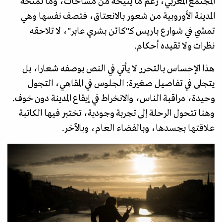
المجتمع المغربي، رغم ما يتيحه من مساحات، وما تمنحه
المدينة الأوروبية من شعور بالانعتاق، فتصف نفسها وهي
تمشي في شوارع باريس كـ"كائن بشري عابر"، لا تلاحقه
نظرات ولا تقيده أحكام.
هذا الإحساس بالتحرر لا يأتي في النص بوصفه شعارا، بل
يتجلى في تفاصيل صغيرة: الجلوس في المقاهي، التجول
وحيدة، مراقبة الناس، والانخراط في إيقاع المدينة دون خوف.
وهنا تتحول الرحلة إلى تجربة وجودية، تختبر فيها الكاتبة
علاقتها بجسدها، وبالفضاء العام، وبالآخر.