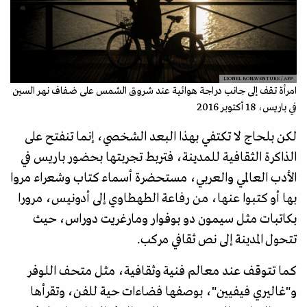
LIONEL BONAVENTURE / AFP
امرأة تقف إلى جانب دراجة هوائية عند شروق الشمس على ضفاف نهر السين
في باريس، 18 أكتوبر 2016
لكن بلحاج لا تكتفي بهذا البعد الشخصي، إنما تنفتح على
الذاكرة الثقافية للمدينة، فتربط تجربتها بحضور باريس في
الأدب العالمي والعربي، مستحضرة أسماء كتاب وشعراء مروا
بها أو كتبوا عنها، من رفاعة الطهطاوي إلى أدونيس، مرورا
بكاتبات مثل سيمون دو بوفوار ومارغريت دوراس، حيث
تتحول المدينة إلى نص ثقافي مركب.
كما تتوقف عند معالم فنية وثقافية، مثل متحف اللوفر
و"غاليري فيفيين"، بوصفها فضاءات حية للفن، وتقرأها