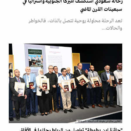
رحالة سعودي استكشف أميركا الجنوبية وأستراليا في
سبعينات القرن الماضي
تعد الرحلة محاولة روحية تتصل بالذات، فالخواطر
والحالات…
الفائزون بجائزة ابن بطوطة لأدب الرحلة – الدورة 23
"جائزة ابن بطوطة" تواصل من الرباط رحلتها في الآفاق