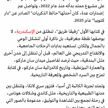
على مشروع ممتد بدأته منذ عام 2022، وتواصل عبر
إصدارات عدة، كان أحدثها"حائط الذكريات" الصادر عن "دار
كتوبيا" عام 2025.
في كتابها الأول "رفيقا طريق"، تنطلق من
الإسكندرية
، لا
بوصفها نقطة جغرافية، بل ذاكرة أولى لتشكل الوعي
بالجمال والمكان. تستعيد بدايات الرحلات الجامعية،
والانفتاح التدريجي على العالم، قبل أن تنتقل إلى مدن أخرى
مثل البندقية، حيث ترصد تفاصيل ميدان سان ماركو،
والعمارة البيزنطية، وتاريخ كاتدرائية سان ماركو، في كتابة
تمزج بين السرد الشخصي والمعرفة التاريخية.
وتمتد تجربة الكاتبة إلى آسيا، فتزور سري لانكا، وتتنقل بين
مدنها الطبيعية والتاريخية، مثل كاندي وشلالات هوناس،
في رحلة تجمع بين المشاهدة والتوثيق، مدعومة بالصور التي
تمنح النص بعدا بصريا.