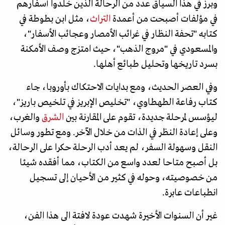
وبرز في هذا السياق عدد من الرحالة الذين خلدوا أسفارهم
في مؤلفات أصبحت من أعمدة
التراث
، مثل ابن بطوطة في
كتابه "تحفة النظار في غرائب الأمصار وعجائب الأسفار"،
والمسعودي في "مروج الذهب"، حيث امتزج وصف الأمكنة
بسرد تاريخها وتحليل طبائع أهلها.
وفي العصر الحديث، ومع بدايات الاحتكاك بأوروبا، جاء
كتاب رفاعة الطهطاوي، "تخليص الإبريز في تلخيص باريز"،
ليؤسس لمرحلة جديدة، تقوم على المقارنة بين
الشرق
والغرب،
وعلى إعادة النظر في الذات من خلال الآخر. ومع تطور وسائل
النقل وسهولة السفر، لم يعد أدب الرحلة حكرا على الرحالة،
بل أصبح متاحا لعدد واسع من الكتاب، مما أفقده شيئا
من خصوصيته، وحوله في كثير من الأحيان إلى تسجيل
انطباعات عابرة.
غير أن السنوات الأخيرة شهدت عودة لافتة الى هذا الفن،