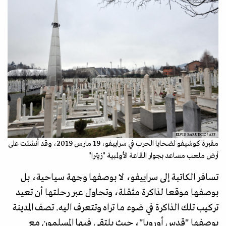
ELVIS BARUKCIC / AFP
مقبرة كوشيفو لضحايا الحرب في سراييفو، 19 مارس 2019، وقد أُنشئت على
أرض ملعب مساعد بجوار القاعة الأولمبية "زيترا"
تسافر الكاتبة إلى سراييفو، لا بوصفها وجهة سياحية، بل
بوصفها موقعا لذاكرة مثقلة، وتحاول عبر رحلتها أن تعيد
تركيب تلك الذاكرة في ضوء ما تراه وتتعرف اليه. تصف المدينة
بوصفها "قدس أوروبا"، حيث يلتقي فيها المسلمون مع