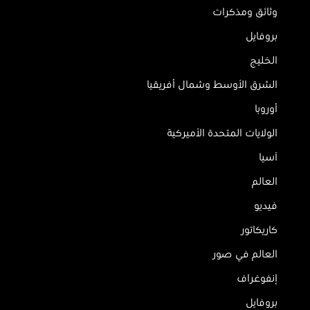
وثائق ومذكرات
بروفايل
الخليج
الشرق الأوسط وشمال أفريقيا
أوروبا
الولايات المتحدة الأميركية
آسيا
العالم
فيديو
كاريكاتور
العالم في صور
إنفوغراف
بروفايل