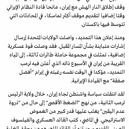
وقف إطلاق النار الهش مع إيران، مانحا قادة النظام الإيراني
وقتا إضافيا لتقديم موقف أكثر تماسكا، في المحادثات التي
تتوسط فيها باكستان.
ومنذ إعلان هذا التمديد، واصلت الولايات المتحدة إرسال
إشارات متباينة بشأن المسار المقبل. فقد وصلت قوة عسكرية
إضافية، تمثلت في مجموعة حاملة طائرات ثالثة، إلى المياه
القريبة من إيران في الأسبوع ذاته الذي أعلن فيه ترمب
التمديد، مؤكدا في الوقت نفسه رغبته في إبرام "أفضل
صفقة" مع القيادة الإيرانية.
لقد انتقلت سياسة واشنطن تجاه إيران، خلال ولاية الرئيس
ترمب الثانية، من نهج "الضغط الأقصى" إلى حال من "ذروة
عدم اليقين" يغلب عليها قدر كبير من الغموض
الاستراتيجي. في الماضي، كتب القائد العسكري والفيلسوف
الصيني القديم سون تزو أن القائد الماهر هو من يحقق الغلبة