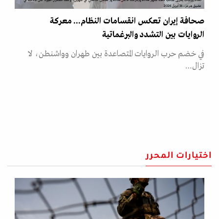
نساء إيرانيات يمررن بجانب لافتة تُظهر &quot;المرشد الأعلى&quot; مجتبى خامنئي في طهران، وسط استمرار القيود على الملاحة في
مضيق هرمز، 16 أبريل 2026
صحافة إيران تعكس انقسامات النظام... معركة
الروايات بين التشدد والبرغماتية
في خضم حرب الروايات المتصاعدة بين طهران وواشنطن، لا
تزال…
اختيارات المحرر