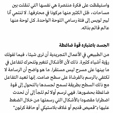
واستيقظت على فكرة منتصرة هي نفسها التي تنقلت بين
مساحات، ظل الكثير منها مركونا في محترفها. لا تنتمي آنا
ليبر لويس إلى فئة رسامي اللوحة الواحدة. كل لوحة منها
عالم قائم بذاته.
الجسد باعتباره قوة ضاغطة
من الطبيعي في الأعمال التجريدية أن ترى شيئا، فيما تفوتك
رؤية أشياء كثيرة. ذلك لأن الأشكال تتغير وتتحرك تتفاعل في
ما بينها على مسرح ليس مستقرا. ما هو واضح أن الرسامة لا
تكتفي بالرسم بالفرشاة على سطح صامت. إنها تعيد التفاعل
مع ذلك السطح بطريقة تسمح لجسدها بالتحول إلى قوة
ضاغطة بحضورها. فهي ترسم أولا ثم تلجأ إلى أن تحدث
اضطرابا مقصودا بالأشكال التي رسمتها من خلال الضغط
عليها بـ"قميص قديم أو غلاف بلاستيكي أو حافة كرتون"