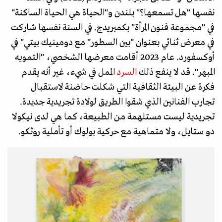
نفسها "هل تسمعها؟" بلندن و"الحياة هي الحياة الساكنة"
في "مجموعة فنون المرأة" بكمبريدج. في السنة نفسها شاركت
في معرض ثنائي بعنوان "بين السطور" مع دومينيك بيتي" في
أوكسفورد. عام 2023 أقامت معرضها الشخصي، "التمويه
المبهر". قد لا ينفع ذلك
السرد
الممل في شيء، غير أنه يقدم
فكرة عن البيئة الثقافية التي شكلت حاضنة لاستقبال
تجارب الفنانين الذي شقوا الطريق لولادة تجريدية جديدة.
تجريدية ليست مستلهمة من الطبيعة، كما هي لدى نيكولا
دو ستايل، ولا متماهية مع حركية بولوك أو تأملية روثكو.