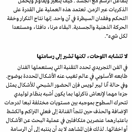
يتفاعل الرسم مع الجسد . كيف يتغير ويقاوم ويحمل
الذكريات عبر الزمن. تعتمد هذه العملية على القدرة على
التحكم وفقدان السيطرة في آن واحد. إنها نتاج التكرار وخفة
الحركة الذهنية والجسدية. البقاء مرنا، دافئا، ومستعدا
لكل شيء".
لا تتشابه اللوحات، لكنها تشير إلى رسامتها
في الفن التجريدي تحدد التقنية التي يستعملها الفنان
طابعه الأسلوبي في عالم تغيب عنه الأشكال المحددة بوضوح.
وفي حالة آنا ليبر لويس فإن الحضور الشبحي للأشكال يمثل
جزءا مهما لإنعاش ذاكرتها بما يكون أشبه بنظام توليدي
تتحرك السطوح بموجبه بين مستويات مختلفة تبعا لدرجات
الإضافة والحذف حين تلجأ الفنانة إلى فعلي التراكم والكشط
باعتبارهما عنصرين متكافلين في عملية البحث عن الأشكال
أو اخفائها. لذلك فإن المشاهد لا بد أن ينتبه إلى أن الرسامة