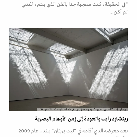
"في الحقيقة، كنت معجبة جدا بالفن الذي ينتج، لكنني
لم أكن…
ريتشارد رايت، "ذا مودرن إنستيتيوت"، زجاج معشق يدويا، في 4 أجزاء، تركيب دائم، غلاسكو، 2014
ريتشارد رايت والعودة إلى زمن الأوهام البصرية
بعد معرضه الذي أقامه في "تيت بريتان" بلندن عام 2009