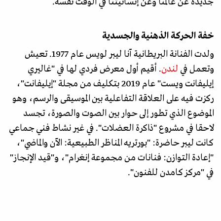
جديدة عن عالمنا وعن إنسانيتنا في الوقت نفسه.
خفة الحركة الذهنية والجسدية
ولدت الفنانة البريطانية آنا ليبر لويس عام 1977. تعيش
وتعمل في
لندن
. أقيم أول معرض فردي لها في "غاليري
إيليفانت ويست" عام 2019 بتكليف من مجلة "إيليفانت"،
ركزت فيه على العلاقة التفاعلية بين الموسيقى والرسم، وهو
الموضوع الذي تطور إلى حوار بين الصوت والصورة، تجسد
لاحقا في مشروع "ذاكرة العضلات". في غير نشاط فني جماعي
كانت ليبر حاضرة: "بورتريه المناظر الطبيعية: الآن والماضي"،
"إعادة التوازن: فنانات من مجموعة إنغرام"، و"قيد الإنجاز"
في "مركز كامدن للفنون".