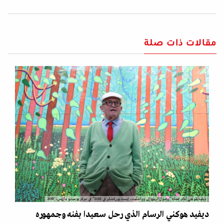
مقالات ذات صلة
ديفيد هوكني أمام عمله "وصول الربيع إلى وولدغيت، إيست يوركشاير في 2011" في مركز بومبيدو بباريس، 2017
ديفيد هوكني الرسام الذي رحل سعيدا بفنه وجمهوره