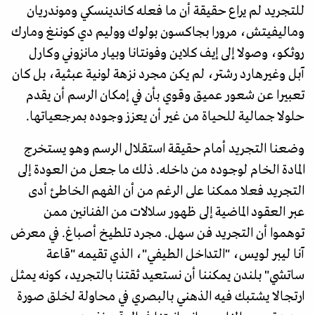
للتجريد لم يراع حقيقة أن ما فعله كاندينسكي وموندريان
وماليفيتش، مرورا بجاكسون بولوك ووليم دي كوننغ ومارك
روثكو، وصولا إلى إيف كلاين وفونتانا وبيار مانزوني وكارل
آبل وغيرهارد رشتر، لم يكن مجرد نزهة لونية عبثية، بل كان
تعبيرا عن شعور عميق وقوي بأن في إمكان الرسم أن يقدم
حلولا جمالية للحياة من غير أن يعزز وجوده بمرجعياتها.
وضعنا التجريد أمام حقيقة استقلال الرسم وهو يستخرج
المادة الخام لوجوده من داخله. ذلك ما جعل من العودة إلى
التجريد فعلا ممكنا على الرغم من أن الفهم الخاطئ أدى
عبر العقود الماضية إلى ظهور سلالات من الفنانين ممن
توهموا أن التجريد فن سهل. مجرد تلطيخ أصباغ. في معرض
آنا ليبر لويس، "التداخل الطيفي"، الذي تقيمه "قاعة
ساتشي" بلندن يمكننا أن نستعيد ثقتنا بالتجريد، كونه يمثل
ارتجالا يشتبك فيه الذهني بالبصري في محاولة لخلق صورة