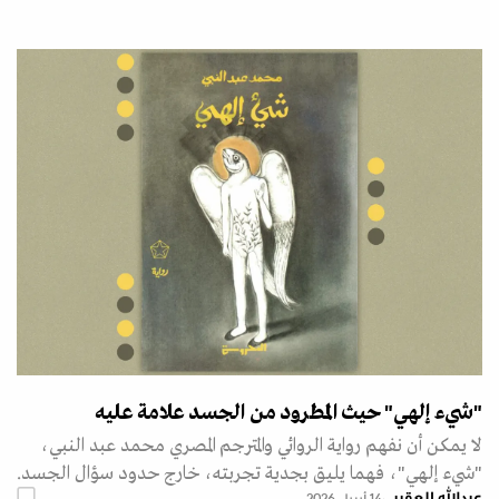
"شيء إلهي" حيث المطرود من الجسد علامة عليه
لا يمكن أن نفهم رواية الروائي والمترجم المصري محمد عبد النبي،
"شيء إلهي"، فهما يليق بجدية تجربته، خارج حدود سؤال الجسد.
عبدالله العقيبي