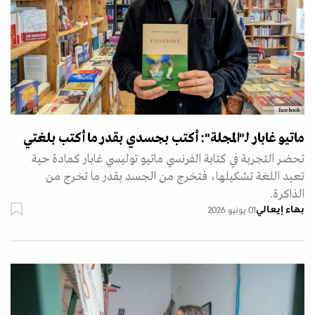
facebook
ماتيو غابار لـ"المجلة": أكتب بجسدي بقدر ما أكتب بلغتي
تحضر التجربة في كتابة الفرنسي ماتيو توليسي غابار كمادة حية
تعيد اللغة تشكيلها، فتخرج من الجسد بقدر ما تخرج من
الذاكرة.
بهاء إيعالي
01 يونيو 2026